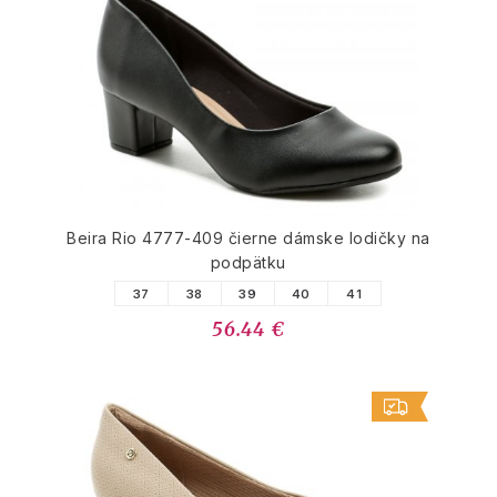
Beira Rio 4777-409 čierne dámske lodičky na
podpätku
37
38
39
40
41
56.44 €