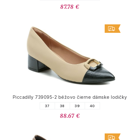
87.78 €
Piccadilly 739095-2 béžovo čierne dámske lodičky
37
38
39
40
88.67 €