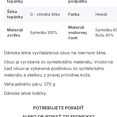
topánky
podpätku
Šírka
G - stredná šírka
Farba
Hnedá
topánky
Materiál
Materiál
Syntetika 
Syntetika 100%
vnútornej
zvršku
Koža 40%
časti
Dámska letná vychádzková obuv na miernom kline.
Obuv je vyrobená zo syntetického materiálu. Vnútorná
časť obuvi je vybavená podšívkou zo syntetického
materiálu a stielkou z pravej prírodnej kože.
Váha jedného páru: 370 g
Dámske letné lodičky.
POTREBUJETE PORADIŤ
ALEBO OBJEDNAŤ TELEFONICKY?