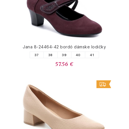
Jana 8-24464-42 bordó dámske lodičky
37
38
39
40
41
57.56 €