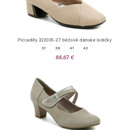
Piccadilly 322035-27 béžové dámske lodičky
37
39
41
42
88.67 €