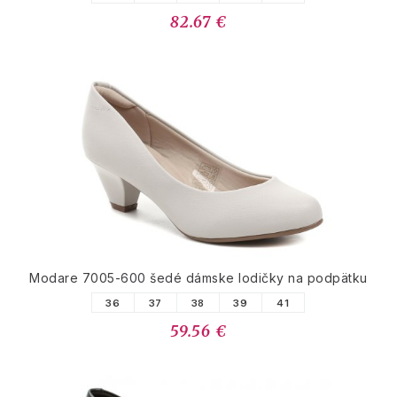
82.67 €
Modare 7005-600 šedé dámske lodičky na podpätku
36
37
38
39
41
59.56 €