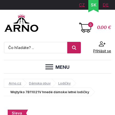
CZ
SK
DE
0
0.00 €
Přihlásit se
MENU
Arno.cz
Dámska obuv
Lodičky
Wojtylko 7B11021V hnedé dámske letné lodičky
Sleva