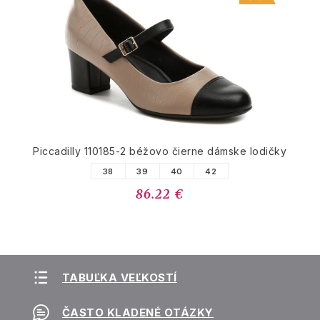
Piccadilly 110185-2 béžovo čierne dámske lodičky
38
39
40
42
86.22 €
TABUĽKA VEĽKOSTÍ
ČASTO KLADENÉ OTÁZKY