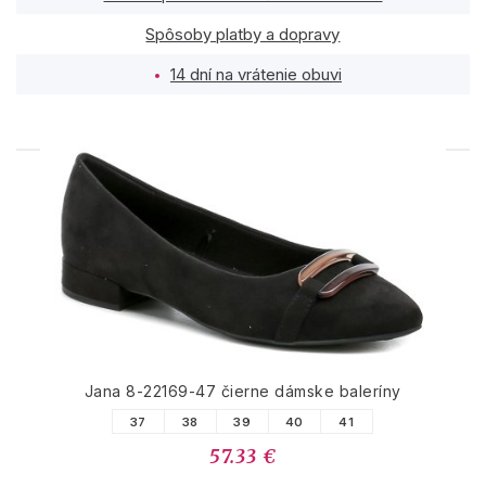
Spôsoby platby a dopravy
14 dní na vrátenie obuvi
PODOBNÉ PRODUKTY
Jana 8-22169-47 čierne dámske baleríny
37
38
39
40
41
57.33 €