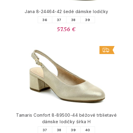
Jana 8-24464-42 šedé dámske lodičky
36
37
38
39
57.56 €
Tamaris Comfort 8-89500-44 béžové trblietavé
dámske lodičky šírka H
37
38
39
40