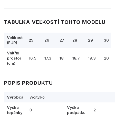
TABUĽKA VEĽKOSTÍ TOHTO MODELU
Velikost
25
26
27
28
29
30
(EUR)
Vnitřní
prostor
16,5
17,3
18
18,7
19,3
20
(cm)
POPIS PRODUKTU
Výrobca
Wojtylko
Výška
Výška
8
2
topánky
podpätku