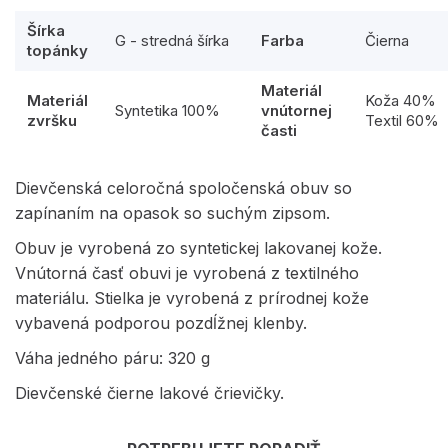
Šírka
G - stredná šírka
Farba
Čierna
topánky
Materiál
Materiál
Koža 40%
Syntetika 100%
vnútornej
zvršku
Textil 60%
časti
Dievčenská celoročná spoločenská obuv so
zapínaním na opasok so suchým zipsom.
Obuv je vyrobená zo syntetickej lakovanej kože.
Vnútorná časť obuvi je vyrobená z textilného
materiálu. Stielka je vyrobená z prírodnej kože
vybavená podporou pozdĺžnej klenby.
Váha jedného páru: 320 g
Dievčenské čierne lakové črievičky.