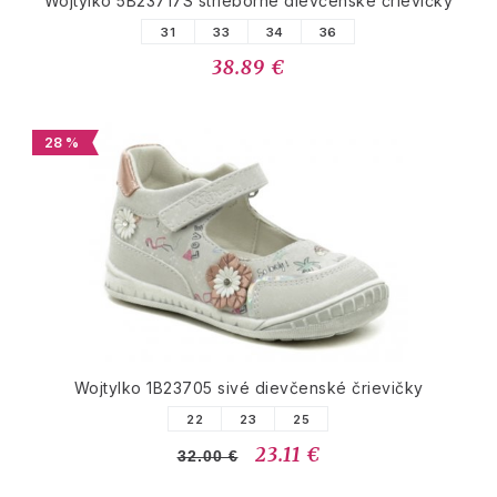
Wojtylko 5B23717S strieborné dievčenské črievičky
31
33
34
36
38.89 €
28 %
Wojtylko 1B23705 sivé dievčenské črievičky
22
23
25
23.11 €
32.00 €