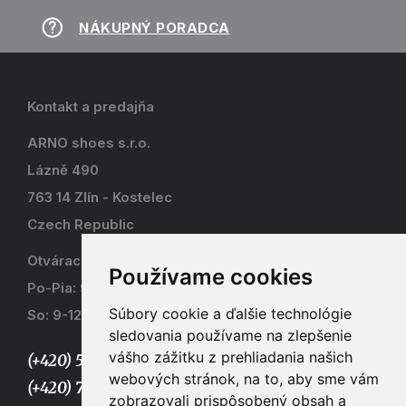
NÁKUPNÝ PORADCA
Kontakt a predajňa
ARNO shoes s.r.o.
Lázně 490
763 14 Zlín - Kostelec
Czech Republic
Otváracia doba
Používame cookies
Po-Pia: 9-17
Súbory cookie a ďalšie technológie
So: 9-12
sledovania používame na zlepšenie
vášho zážitku z prehliadania našich
(+420) 577 915 036,
webových stránok, na to, aby sme vám
(+420) 773 667 390
zobrazovali prispôsobený obsah a