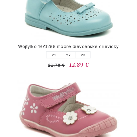
Wojtylko 1BA1288 modré dievčenské črievičky
21
22
23
12.89 €
21.78 €