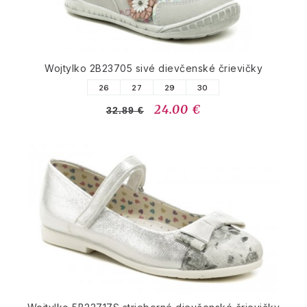
Wojtylko 2B23705 sivé dievčenské črievičky
26
27
29
30
24.00 €
32.89 €