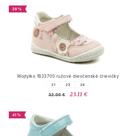
28 %
Wojtylko 1B23705 ružové dievčenské črievičky
21
23
24
23.11 €
32.00 €
41 %