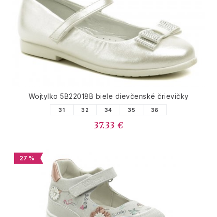
Wojtylko 5B22018B biele dievčenské črievičky
31
32
34
35
36
37.33 €
27 %