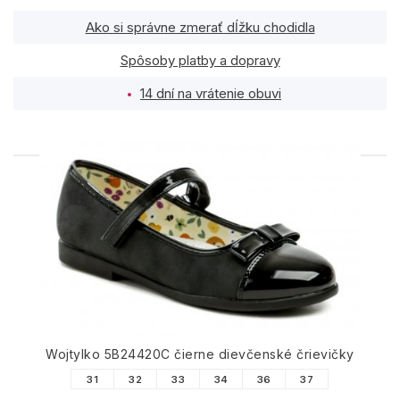
Ako si správne zmerať dĺžku chodidla
Spôsoby platby a dopravy
14 dní na vrátenie obuvi
PODOBNÉ PRODUKTY
Wojtylko 5B24420C čierne dievčenské črievičky
31
32
33
34
36
37