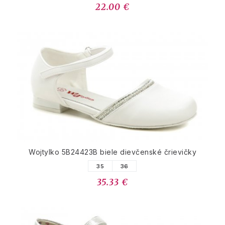
22.00 €
Wojtylko 5B24423B biele dievčenské črievičky
35
36
35.33 €