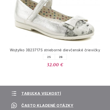
Wojtylko 3B23717S strieborné dievčenské črievičky
25
26
32.00 €
TABUĽKA VEĽKOSTÍ
ČASTO KLADENÉ OTÁZKY