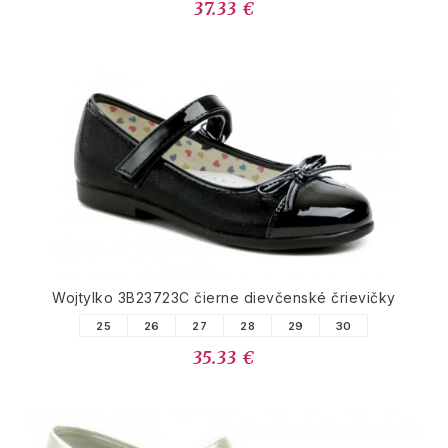
37.33 €
Wojtylko 3B23723C čierne dievčenské črievičky
25
26
27
28
29
30
35.33 €