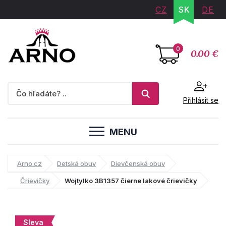
CZ
SK
DE
0
0.00 €
Přihlásit se
MENU
Arno.cz
Detská obuv
Dievčenská obuv
Črievičky
Wojtylko 3B1357 čierne lakové črievičky
Sleva