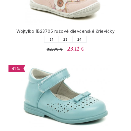
Wojtylko 1B23705 ružové dievčenské črievičky
21
23
24
23.11 €
32.00 €
41 %