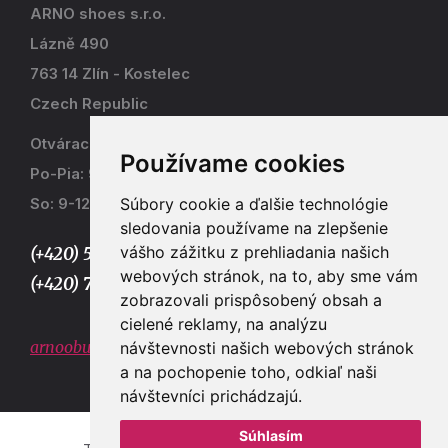
ARNO shoes s.r.o.
Lázně 490
763 14 Zlín - Kostelec
Czech Republic
Otváracia doba
Používame cookies
Po-Pia: 9-17
Súbory cookie a ďalšie technológie
So: 9-12
sledovania používame na zlepšenie
vášho zážitku z prehliadania našich
(+420) 577 915 036,
webových stránok, na to, aby sme vám
(+420) 773 667 390
zobrazovali prispôsobený obsah a
cielené reklamy, na analýzu
arnoobuv@gmail.com
návštevnosti našich webových stránok
a na pochopenie toho, odkiaľ naši
návštevníci prichádzajú.
Súhlasím