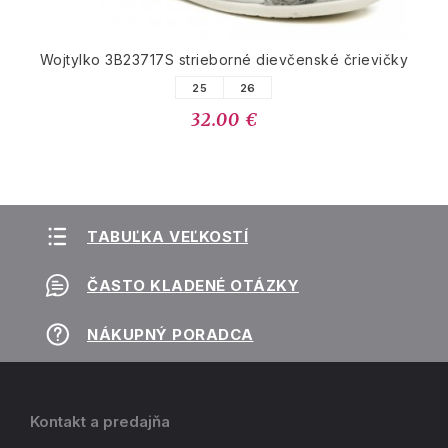
Wojtylko 3B23717S strieborné dievčenské črievičky
25
26
32.00 €
TABUĽKA VEĽKOSTÍ
ČASTO KLADENÉ OTÁZKY
NÁKUPNÝ PORADCA
Kontakt a predajňa