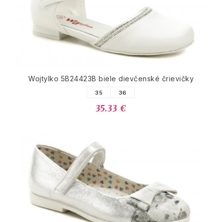
Wojtylko 5B24423B biele dievčenské črievičky
35
36
35.33 €