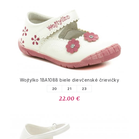
Wojtylko 1BA1088 biele dievčenské črievičky
20
21
23
22.00 €