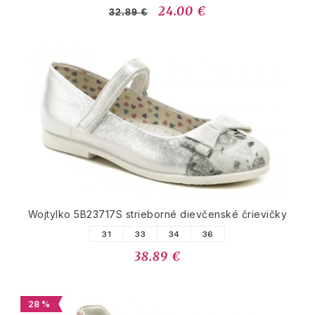
24.00 €
32.89 €
Wojtylko 5B23717S strieborné dievčenské črievičky
31
33
34
36
38.89 €
28 %