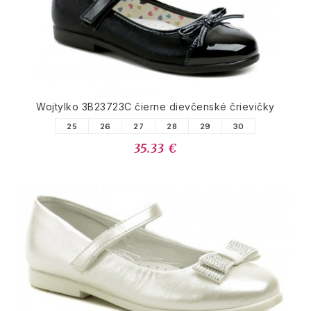
Wojtylko 3B23723C čierne dievčenské črievičky
25
26
27
28
29
30
35.33 €