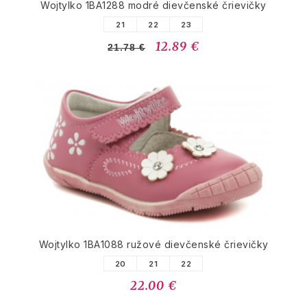
Wojtylko 1BA1288 modré dievčenské črievičky
21
22
23
12.89 €
21.78 €
Wojtylko 1BA1088 ružové dievčenské črievičky
20
21
22
22.00 €