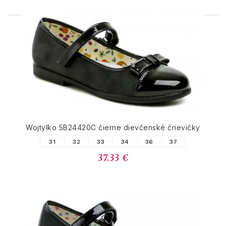
PODOBNÉ PRODUKTY
Wojtylko 5B24420C čierne dievčenské črievičky
31
32
33
34
36
37
37.33 €