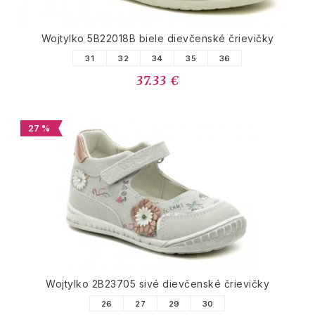
Wojtylko 5B22018B biele dievčenské črievičky
31
32
34
35
36
37.33 €
27 %
Wojtylko 2B23705 sivé dievčenské črievičky
26
27
29
30