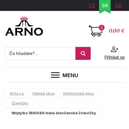
CZ
SK
DE
0
0.00 €
Přihlásit se
MENU
Arno.cz
Detská obuv
Dievčenská obuv
Črievičky
Wojtylko 1BA1088 biele dievčenské črievičky