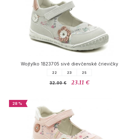
Wojtylko 1B23705 sivé dievčenské črievičky
22
23
25
23.11 €
32.00 €
28 %