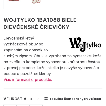
WOJTYLKO 1BA1088 BIELE
DIEVČENSKÉ ČRIEVIČKY
Dievčenská letný
vychádzková obuv so
zapínaním na opasok so
suchým zipsom. Obuv je vyrobená zo syntetickej kože
na zvršku a kompletne vybavenou vnútornou časťou
z pravej prírodnej kože, stielka je navyše vybavená o
podporu pozdĺžnej klenby.
Viac informácií o produkte.
VELIKOST V
Tabuľka štandardných veľkostí