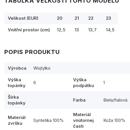
TABUĽKA VEĽKOSTÍ TOHTO MODELU
Velikost (EUR)
20
21
22
23
Vnitřní prostor (cm)
12,5
13
13,7
14,5
POPIS PRODUKTU
Výrobca
Wojtylko
Výška
Výška
6
1
topánky
podpätku
Šírka
Farba
Biela/fialová
topánky
Materiál
Materiál
Syntetika 100%
vnútornej
Koža 100%
zvršku
časti