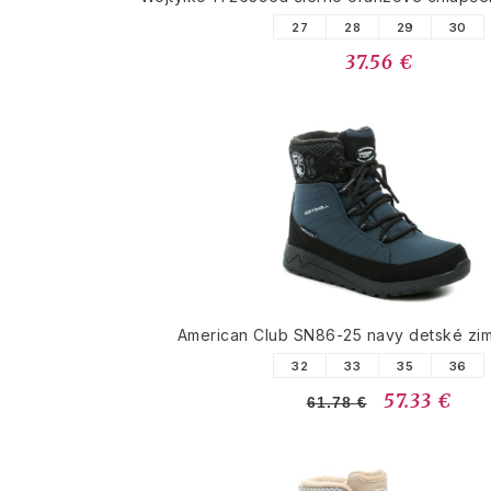
27
28
29
30
37.56 €
American Club SN86-25 navy detské zi
32
33
35
36
57.33 €
61.78 €