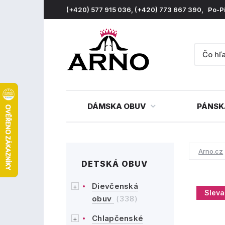
(+420) 577 915 036, (+420) 773 667 390, Po-P
DÁMSKA OBUV
PÁNSK
Arno.cz
DETSKÁ OBUV
Dievčenská
Sleva
obuv
(338)
Chlapčenské