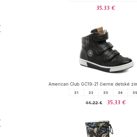
35.33 €
American Club GC19-21 čierne detské z
31
32
33
34
3
35.33 €
44.22 €