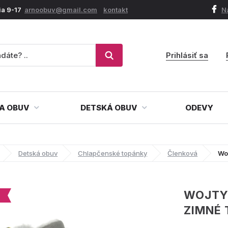
ia 9-17
arnoobuv@gmail.com
kontakt
N
Prihlásiť sa
A OBUV
DETSKÁ OBUV
ODEVY
Detská obuv
Chlapčenské topánky
Členková
Wo
WOJTYL
ZIMNÉ