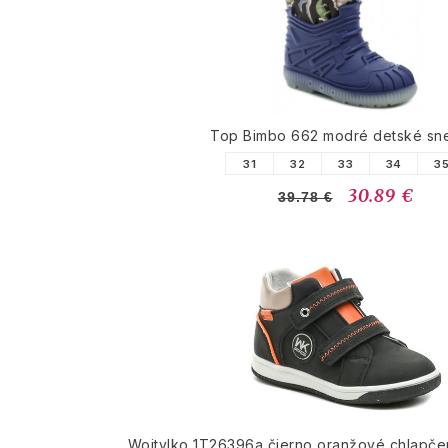
Top Bimbo 662 modré detské sn
31
32
33
34
3
30.89 €
39.78 €
Wojtylko 1T26396a čierno oranžové chlapče