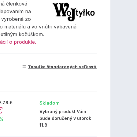
ná členková
lepovaním na
, vyrobená zo
o materiálu a vo vnútri vybavená
extilným kožúškom.
ácií o produkte.
Tabuľka štandardných veľkostí
Skladom
7.78 €
€
Vybraný produkt Vám
bude doručený v utorok
 %
11.8.