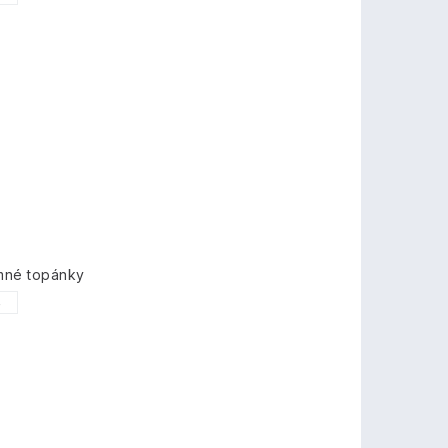
imné topánky
5