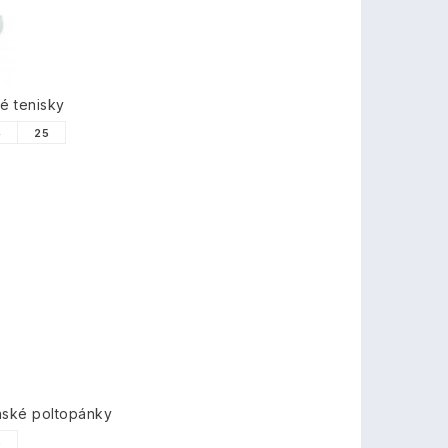
é tenisky
4
25
nské poltopánky
6