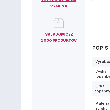
VÝMENA
SKLADOM CEZ
2 000 PRODUKTOV
POPIS
Výrobc
Výška
topánk
Šírka
topánk
Materiá
zvršku