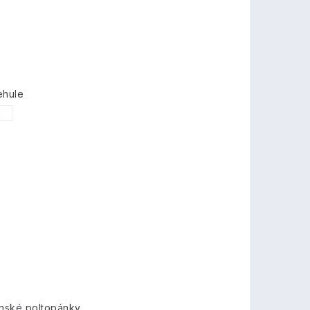
ehule
5
nské poltopánky