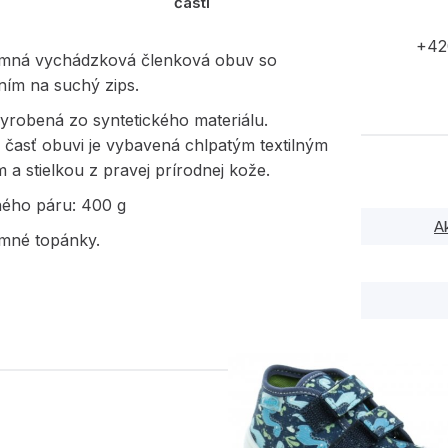
časti
+42
imná vychádzková členková obuv so
ním na suchý zips.
yrobená zo syntetického materiálu.
 časť obuvi je vybavená chlpatým textilným
a stielkou z pravej prírodnej kože.
ného páru: 400 g
A
imné topánky.
PODOBNÉ PRODUK