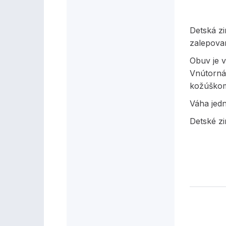
Detská z
zalepova
Obuv je v
Vnútorná
kožúškom 
Váha jed
Detské z