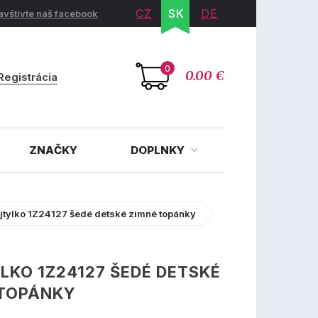
CZ
SK
DE
avštívte náš facebook
0
0.00 €
Registrácia
ZNAČKY
DOPLNKY
jtylko 1Z24127 šedé detské zimné topánky
KO 1Z24127 ŠEDÉ DETSKÉ
 TOPÁNKY