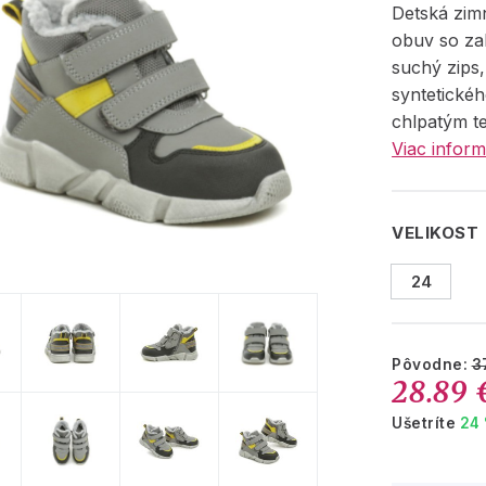
Detská zim
obuv so za
suchý zips
syntetickéh
chlpatým t
Viac inform
VELIKOST
24
Pôvodne:
3
28.89 
Ušetríte
24