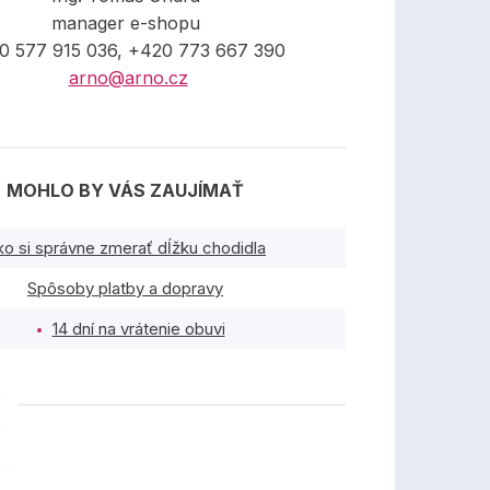
manager e-shopu
0 577 915 036, +420 773 667 390
arno@arno.cz
MOHLO BY VÁS ZAUJÍMAŤ
ko si správne zmerať dĺžku chodidla
Spôsoby platby a dopravy
14 dní na vrátenie obuvi
TY