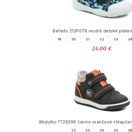
Befado 212P076 modré detské pláten
19
20
21
22
23
2
24.00 €
Wojtylko 1T26396 čierno oranžové chlapče
22
23
24
25
2