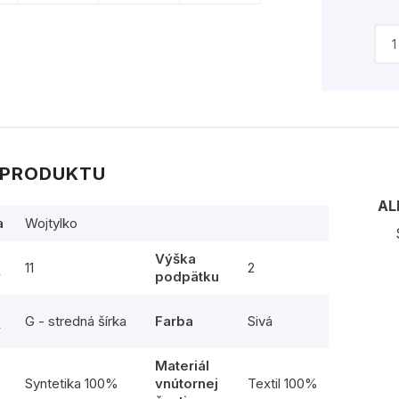
 PRODUKTU
AL
a
Wojtylko
Výška
11
2
y
podpätku
G - stredná šírka
Farba
Sivá
y
Materiál
l
Syntetika 100%
vnútornej
Textil 100%