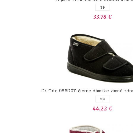
39
33.78 €
Dr. Orto 986D011 čierne dámske zimné zdr
39
44.22 €