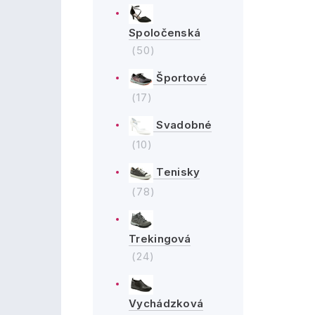
Spoločenská
(50)
Športové
(17)
Svadobné
(10)
Tenisky
(78)
Trekingová
(24)
Vychádzková