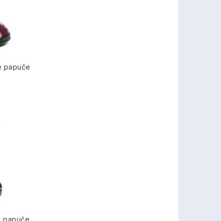
é papuče
é papuče