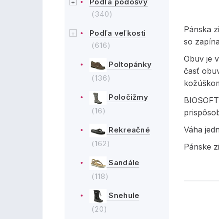
Podľa podošvy
(340)
Pánska z
Podľa veľkosti
so zapín
(616)
Obuv je v
Poltopánky
časť obuv
(136)
kožúškom,
Poločižmy
BIOSOFT 
(16)
prispôsob
Váha jed
Rekreačné
(162)
Pánske z
Sandále
(118)
Snehule
(20)