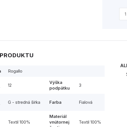
 PRODUKTU
AL
a
Rogallo
Výška
12
3
y
podpätku
G - stredná šírka
Farba
Fialová
y
Materiál
l
Textil 100%
vnútornej
Textil 100%