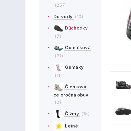
(257)
Do vody
(10)
Důchodky
(7)
Gumičková
(31)
Gumáky
(11)
Členková
celoročná obuv
(21)
Čižmy
(15)
Letné