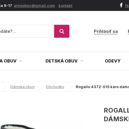
ia 9-17
arnoobuv@gmail.com
kontakt
N
Prihlásiť sa
A OBUV
DETSKÁ OBUV
ODEVY
Dámska obuv
Důchodky
Rogallo 4372-015 káro dám
ROGALL
DÁMSK