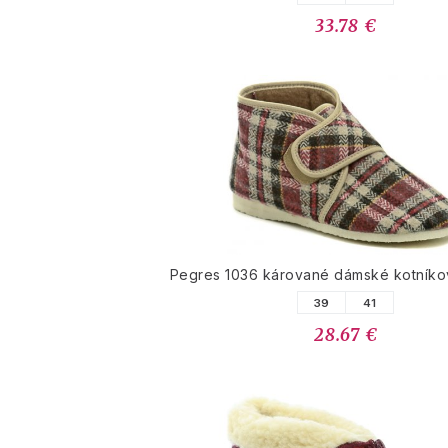
33.78 €
Pegres 1036 kárované dámské kotník
39
41
28.67 €