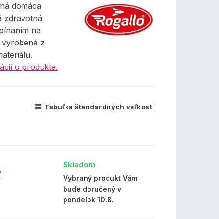
mná domáca
 zdravotná
pínaním na
, vyrobená z
materiálu.
ácií o produkte.
Tabuľka štandardných veľkostí
Skladom
€
Vybraný produkt Vám
bude doručený v
pondelok 10.8.