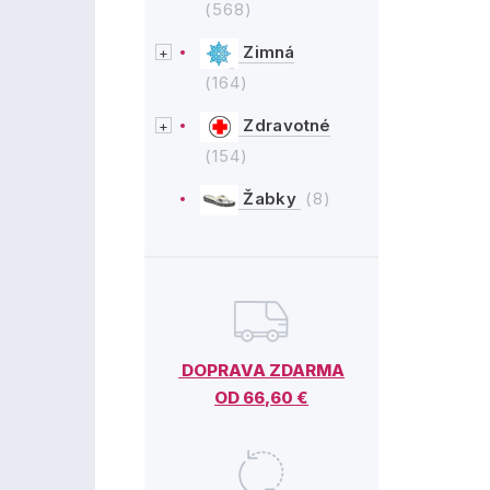
(568)
Zimná
(164)
Zdravotné
(154)
Žabky
(8)
DOPRAVA ZDARMA
OD 66,60 €