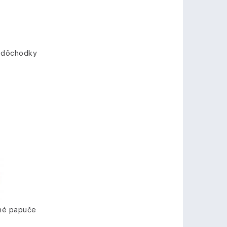
 dôchodky
mné papuče