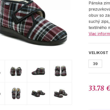
Pánska zi
prezuvková
obuv so za
suchý zips
textilného 
Viac inform
VELIKOST
39
33.78 