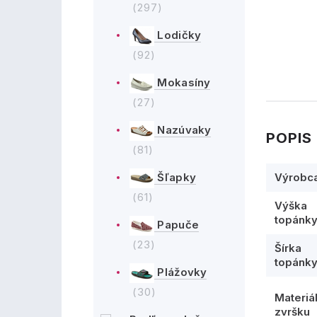
(297)
Lodičky
(92)
Mokasíny
(27)
Nazúvaky
POPIS
(81)
Výrobc
Šľapky
(61)
Výška
topánk
Papuče
(23)
Šírka
topánk
Plážovky
(30)
Materiá
zvršku