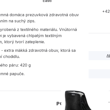
časti
+42
imná domáca prezuvková zdravotná obuv
aním na suchý zips.
yrobená z textilného materiálu. Vnútorná
i je vybavená chlpatým textilným
 ktorý tvorí zateplenie.
- extra mäkká zdravotná obuv, ktorá sa
A
í chodidlu.
ného páru: 420 g
imné papuče.
PODOBNÉ PRODUK