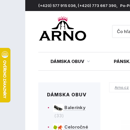
(+420) 577 915 036, (+420) 773 667 390, Po-P
DÁMSKA OBUV
PÁNSK
Arno.cz
DÁMSKA OBUV
Balerínky
(33)
Celoročné