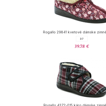
Rogallo 29841 kvetové dámske zimn
37
39.78 €
Rogallo 4372-015 káro dámske zimn