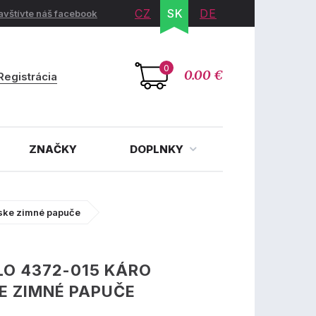
CZ
SK
DE
avštívte náš facebook
0
0.00 €
Registrácia
ZNAČKY
DOPLNKY
ske zimné papuče
O 4372-015 KÁRO
E ZIMNÉ PAPUČE