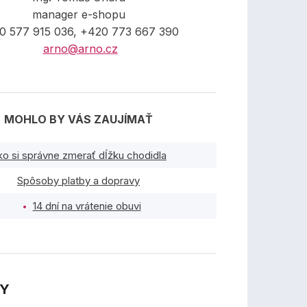
manager e-shopu
0 577 915 036, +420 773 667 390
arno@arno.cz
MOHLO BY VÁS ZAUJÍMAŤ
ko si správne zmerať dĺžku chodidla
Spôsoby platby a dopravy
14 dní na vrátenie obuvi
TY