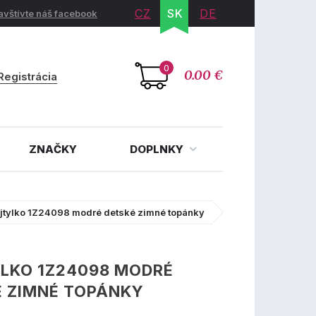
CZ
SK
DE
avštívte náš facebook
0
0.00 €
Registrácia
ZNAČKY
DOPLNKY
jtylko 1Z24098 modré detské zimné topánky
LKO 1Z24098 MODRÉ
É ZIMNÉ TOPÁNKY