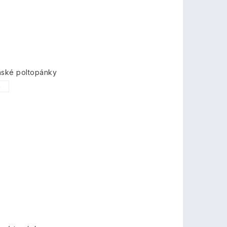
nské poltopánky
6