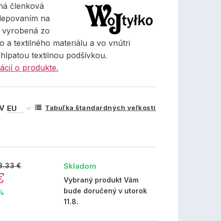
ná členková
lepovaním na
, vyrobená zo
o a textilného materiálu a vo vnútri
hlpatou textilnou podšívkou.
ácií o produkte.
 V
Tabuľka štandardných veľkostí
Skladom
3.33 €
€
Vybraný produkt Vám
bude doručený v utorok
 %
11.8.