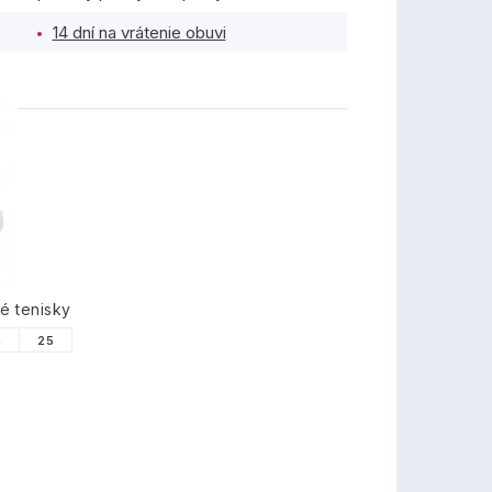
14 dní na vrátenie obuvi
TY
é tenisky
4
25