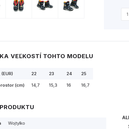
KA VEĽKOSTÍ TOHTO MODELU
t (EUR)
22
23
24
25
prostor (cm)
14,7
15,3
16
16,7
 PRODUKTU
AL
a
Wojtylko