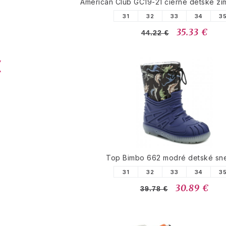
American Club GC19-21 čierne detské z
31
32
33
34
3
35.33 €
44.22 €
Top Bimbo 662 modré detské sn
31
32
33
34
3
30.89 €
39.78 €