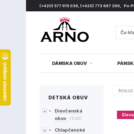
(+420) 577 915 036, (+420) 773 667 390, Po-P
DÁMSKA OBUV
PÁNSK
Arno.cz
DETSKÁ OBUV
Dievčenská
Sleva
obuv
(338)
Chlapčenské