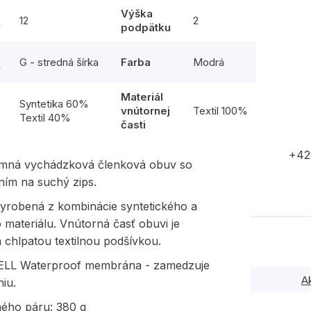
Výška
12
2
y
podpätku
G - stredná šírka
Farba
Modrá
y
Materiál
l
Syntetika 60%
vnútornej
Textil 100%
Textil 40%
časti
+42
imná vychádzková členková obuv so
ním na suchý zips.
vyrobená z kombinácie syntetického a
o materiálu. Vnútorná časť obuvi je
 chlpatou textilnou podšívkou.
LL Waterproof membrána - zamedzuje
A
iu.
ného páru: 380 g