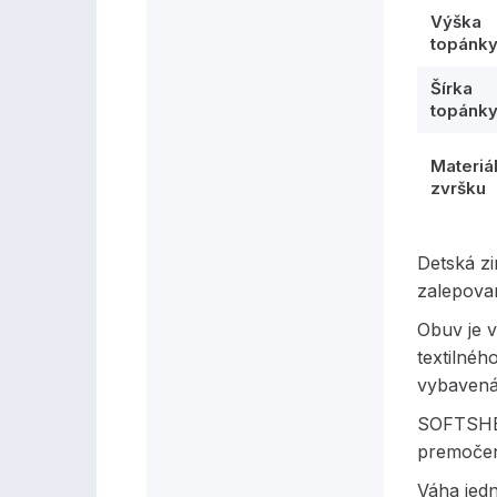
Výška
topánk
Šírka
topánk
Materiá
zvršku
Detská z
zalepova
Obuv je 
textilnéh
vybavená
SOFTSHE
premočen
Váha jed