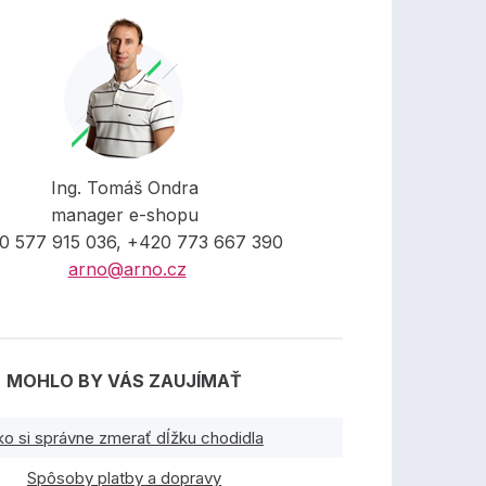
Ing. Tomáš Ondra
manager e-shopu
0 577 915 036, +420 773 667 390
arno@arno.cz
MOHLO BY VÁS ZAUJÍMAŤ
ko si správne zmerať dĺžku chodidla
Spôsoby platby a dopravy