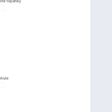
imné topánky
5
ehule
5