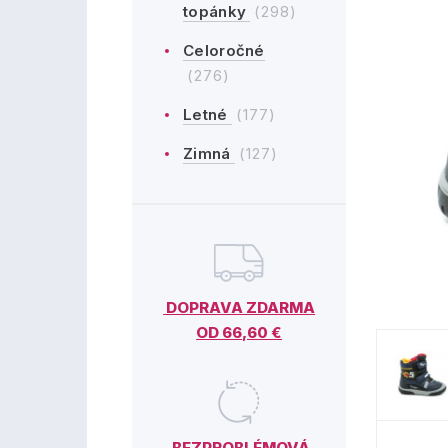
topánky
(298)
Celoročné
(276)
Letné
(177)
Zimná
(127)
DOPRAVA ZDARMA
OD 66,60 €
BEZPROBLÉMOVÁ