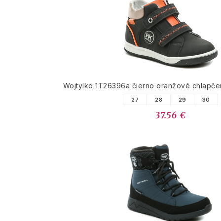
Wojtylko 1T26396a čierno oranžové chlapče
27
28
29
30
37.56 €