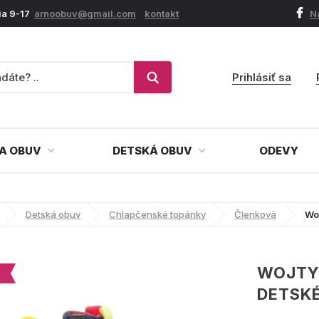
ia 9-17
arnoobuv@gmail.com
kontakt
N
Prihlásiť sa
A OBUV
DETSKÁ OBUV
ODEVY
Detská obuv
Chlapčenské topánky
Členková
Wo
WOJTY
DETSK