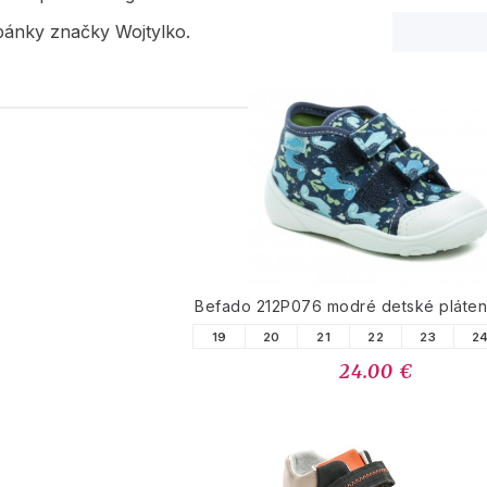
pánky značky Wojtylko.
PODOBNÉ PRODUK
Befado 212P076 modré detské pláten
19
20
21
22
23
2
24.00 €