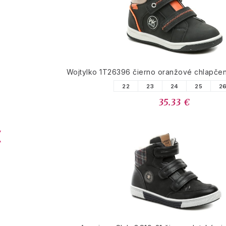
Wojtylko 1T26396 čierno oranžové chlapče
22
23
24
25
2
35.33 €