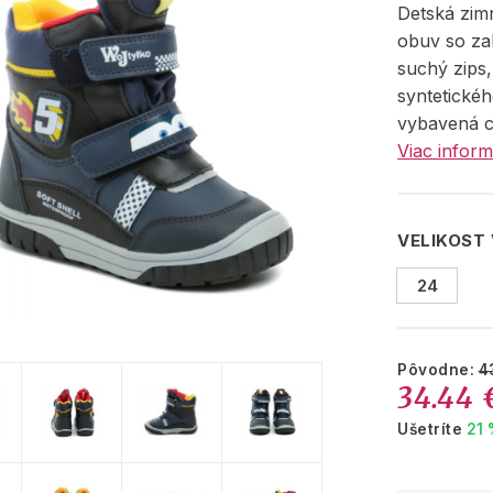
Detská zim
obuv so za
suchý zips
syntetickéh
vybavená c
Viac inform
VELIKOST
24
Pôvodne:
4
34.44 
Ušetríte
21