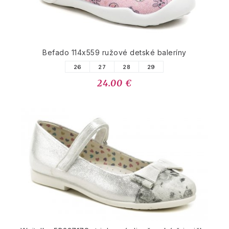
Befado 114x559 ružové detské baleríny
26
27
28
29
24.00 €