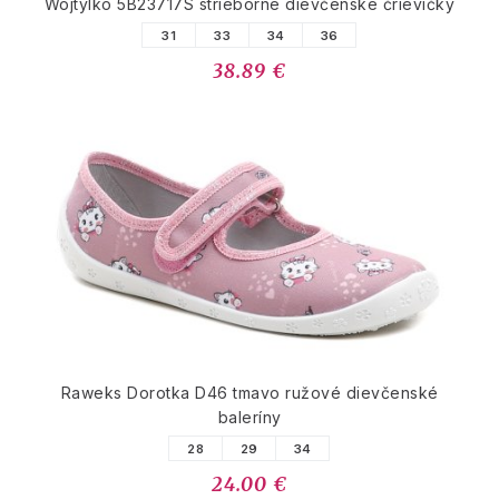
Wojtylko 5B23717S strieborné dievčenské črievičky
31
33
34
36
38.89 €
Raweks Dorotka D46 tmavo ružové dievčenské
baleríny
28
29
34
24.00 €