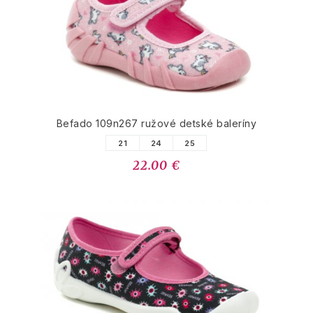
Befado 109n267 ružové detské baleríny
21
24
25
22.00 €