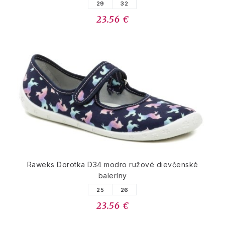
29
32
23.56 €
Raweks Dorotka D34 modro ružové dievčenské
baleríny
25
26
23.56 €