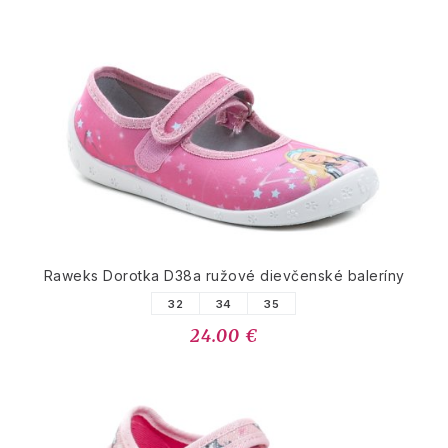
Raweks Dorotka D38a ružové dievčenské baleríny
32
34
35
24.00 €