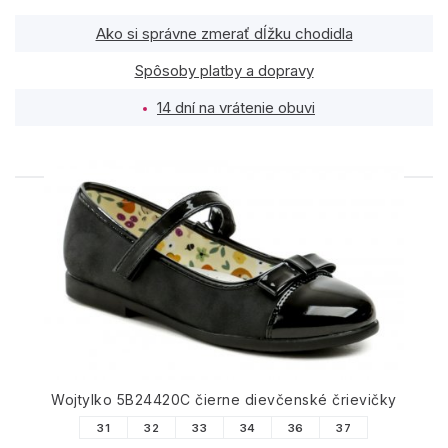
Ako si správne zmerať dĺžku chodidla
Spôsoby platby a dopravy
14 dní na vrátenie obuvi
PODOBNÉ PRODUKTY
Wojtylko 5B24420C čierne dievčenské črievičky
31
32
33
34
36
37