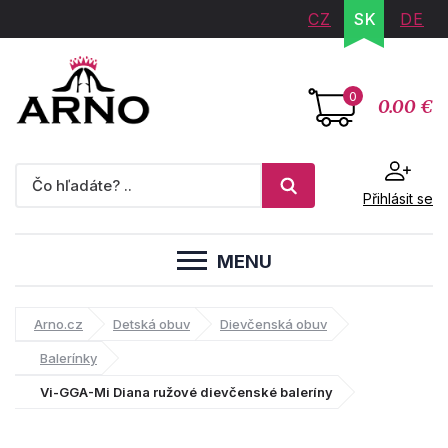
CZ
SK
DE
0
0.00 €
Přihlásit se
MENU
Arno.cz
Detská obuv
Dievčenská obuv
Balerínky
Vi-GGA-Mi Diana ružové dievčenské baleríny