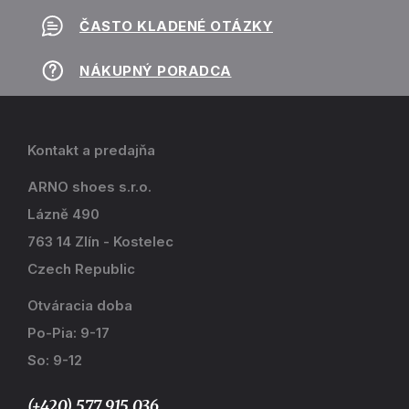
ČASTO KLADENÉ OTÁZKY
NÁKUPNÝ PORADCA
Kontakt a predajňa
ARNO shoes s.r.o.
Lázně 490
763 14 Zlín - Kostelec
Czech Republic
Otváracia doba
Po-Pia: 9-17
So: 9-12
(+420) 577 915 036,