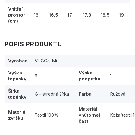
Vnitřní
prostor
16
16,5
17
17,8
18,5
19
(cm)
POPIS PRODUKTU
Výrobca
Vi-GGa-Mi
Výška
Výška
6
1
topánky
podpätku
Šírka
G - stredná šírka
Farba
Ružová
topánky
Materiál
Materiál
Textil 100%
vnútornej
Koža/textil
zvršku
časti