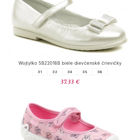
Wojtylko 5B22018B biele dievčenské črievičky
31
32
34
35
36
37.33 €