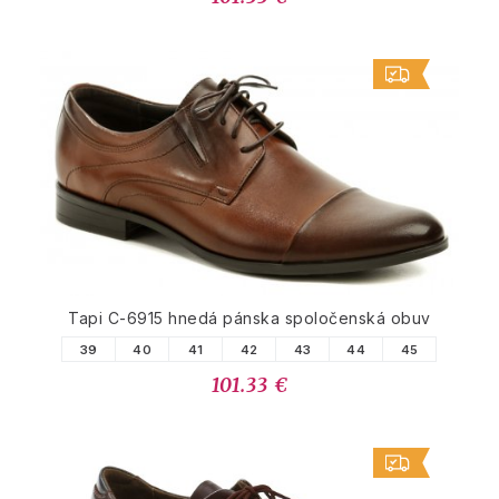
Tapi C-6915 hnedá pánska spoločenská obuv
39
40
41
42
43
44
45
101.33 €