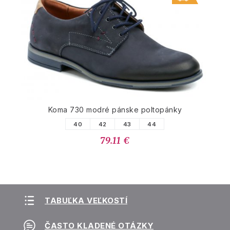
Koma 730 modré pánske poltopánky
40
42
43
44
79.11 €
TABUĽKA VEĽKOSTÍ
ČASTO KLADENÉ OTÁZKY