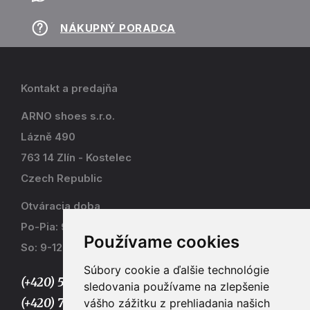
NÁKUPNÝ PORADCA
Kontakt a predajňa
ARNO shoes s.r.o.
Lázně 490
763 14 Zlín - Kostelec
Czech Republic
Otváracia doba
Po-Pia: 9-17
Používame cookies
So: 9-12
Súbory cookie a ďalšie technológie
(+420) 577 915 036,
sledovania používame na zlepšenie
(+420) 773 667 390
vášho zážitku z prehliadania našich