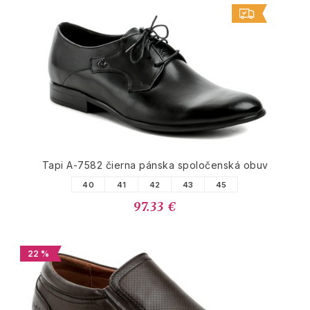
Tapi A-7582 čierna pánska spoločenská obuv
40
41
42
43
45
97.33 €
22 %