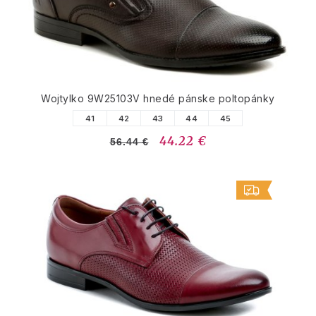
Wojtylko 9W25103V hnedé pánske poltopánky
41
42
43
44
45
44.22 €
56.44 €