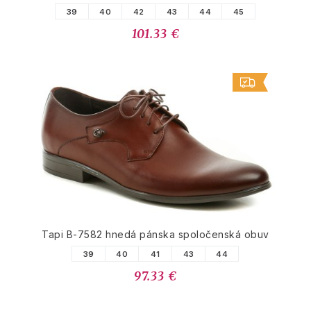
39
40
42
43
44
45
101.33 €
Tapi B-7582 hnedá pánska spoločenská obuv
39
40
41
43
44
97.33 €