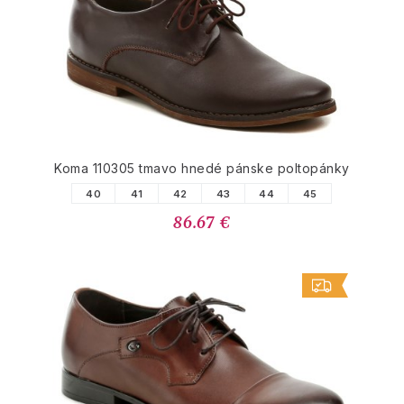
Koma 110305 tmavo hnedé pánske poltopánky
40
41
42
43
44
45
86.67 €