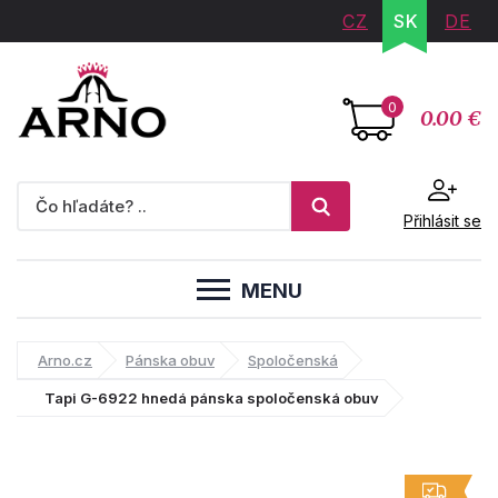
CZ
SK
DE
0
0.00 €
Přihlásit se
MENU
Arno.cz
Pánska obuv
Spoločenská
Tapi G-6922 hnedá pánska spoločenská obuv