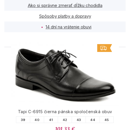
Ako si správne zmerať dĺžku chodidla
Spôsoby platby a dopravy
14 dní na vrátenie obuvi
PODOBNÉ PRODUKTY
Tapi C-6915 čierna pánska spoločenská obuv
39
40
41
42
43
44
45
101.33 €