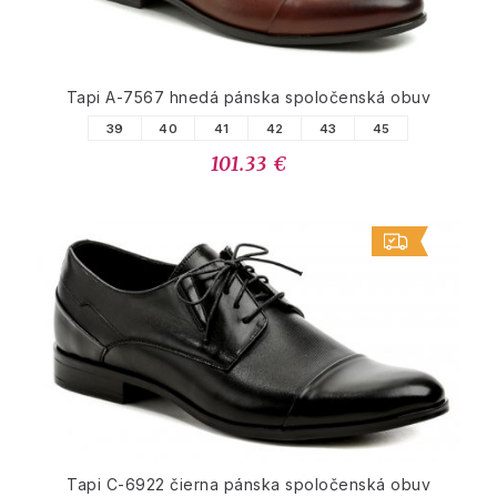
Tapi A-7567 hnedá pánska spoločenská obuv
39
40
41
42
43
45
101.33 €
Tapi C-6922 čierna pánska spoločenská obuv