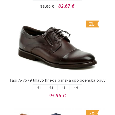
82.67 €
96.00 €
Tapi A-7579 tmavo hnedá pánska spoločenská obuv
41
42
43
44
95.56 €