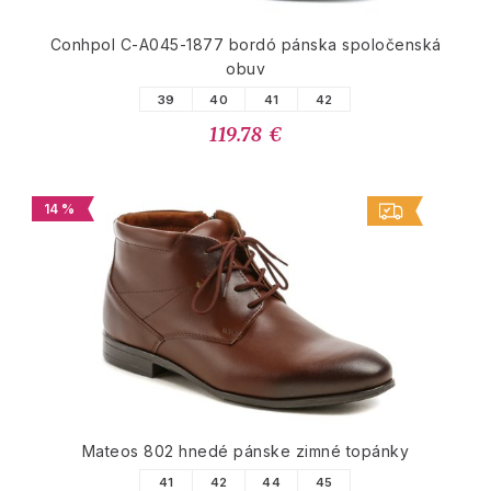
Conhpol C-A045-1877 bordó pánska spoločenská
obuv
39
40
41
42
119.78 €
14 %
Mateos 802 hnedé pánske zimné topánky
41
42
44
45