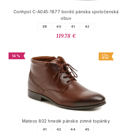
Conhpol C-A045-1877 bordó pánska spoločenská
obuv
39
40
41
42
119.78 €
14 %
Mateos 802 hnedé pánske zimné topánky
41
42
44
45