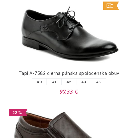
Tapi A-7582 čierna pánska spoločenská obuv
40
41
42
43
45
97.33 €
22 %