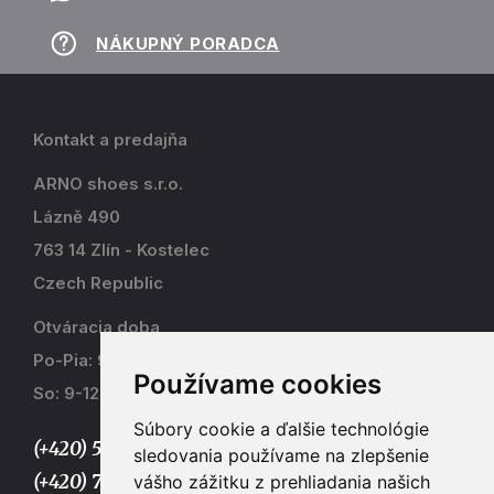
NÁKUPNÝ PORADCA
Kontakt a predajňa
ARNO shoes s.r.o.
Lázně 490
763 14 Zlín - Kostelec
Czech Republic
Otváracia doba
Po-Pia: 9-17
Používame cookies
So: 9-12
Súbory cookie a ďalšie technológie
(+420) 577 915 036,
sledovania používame na zlepšenie
(+420) 773 667 390
vášho zážitku z prehliadania našich