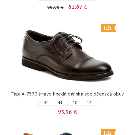
82.67 €
96.00 €
Tapi A-7579 tmavo hnedá pánska spoločenská obuv
41
42
43
44
95.56 €