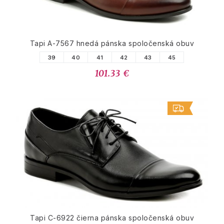
Tapi A-7567 hnedá pánska spoločenská obuv
39
40
41
42
43
45
101.33 €
Tapi C-6922 čierna pánska spoločenská obuv