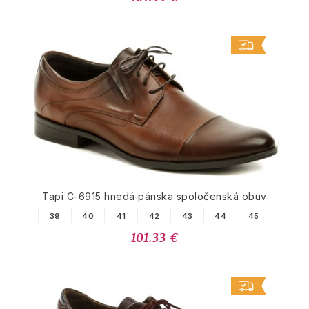
Tapi C-6915 hnedá pánska spoločenská obuv
39
40
41
42
43
44
45
101.33 €