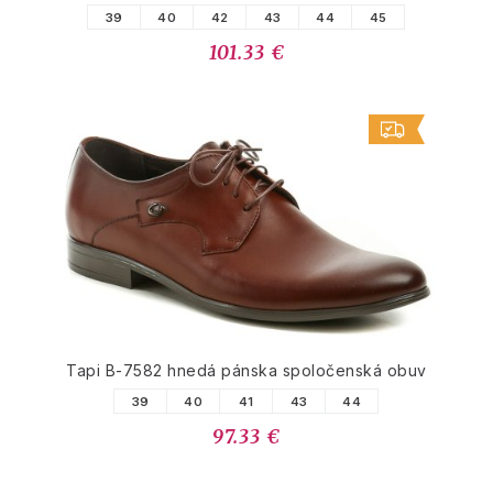
39
40
42
43
44
45
101.33 €
Tapi B-7582 hnedá pánska spoločenská obuv
39
40
41
43
44
97.33 €