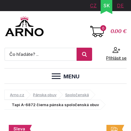
CZ
SK
DE
0
0.00 €
Přihlásit se
MENU
Arno.cz
Pánska obuv
Spoločenská
Tapi A-6872 čierna pánska spoločenská obuv
Sleva