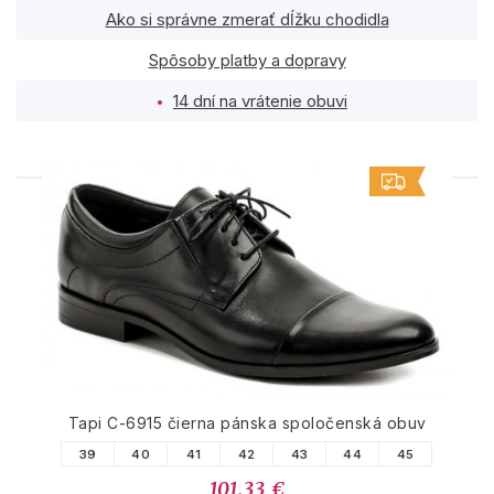
Ako si správne zmerať dĺžku chodidla
Spôsoby platby a dopravy
14 dní na vrátenie obuvi
PODOBNÉ PRODUKTY
Tapi C-6915 čierna pánska spoločenská obuv
39
40
41
42
43
44
45
101.33 €