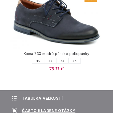
Koma 730 modré pánske poltopánky
40
42
43
44
79.11 €
TABUĽKA VEĽKOSTÍ
ČASTO KLADENÉ OTÁZKY