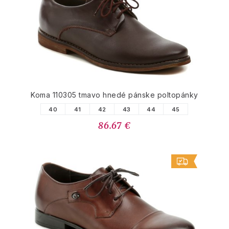
Koma 110305 tmavo hnedé pánske poltopánky
40
41
42
43
44
45
86.67 €