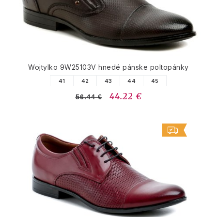
Wojtylko 9W25103V hnedé pánske poltopánky
41
42
43
44
45
44.22 €
56.44 €