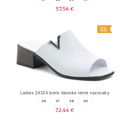
57.56 €
Ladies 24324 biele dámske letné nazúvaky
36
37
39
40
72.44 €