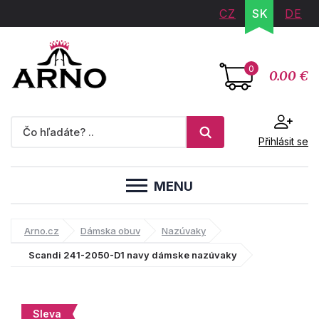
CZ
SK
DE
0
0.00 €
Přihlásit se
MENU
Arno.cz
Dámska obuv
Nazúvaky
Scandi 241-2050-D1 navy dámske nazúvaky
Sleva