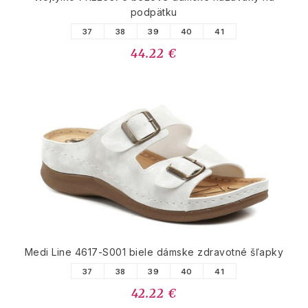
podpätku
37
38
39
40
41
44.22 €
Medi Line 4617-S001 biele dámske zdravotné šľapky
37
38
39
40
41
42.22 €