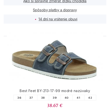
Ako si správne zmerať dĺžku chodidla
Spôsoby platby a dopravy
14 dní na vrátenie obuvi
PODOBNÉ PRODUKTY
Best Feet BY-213-17-99 modré nazúvaky
36
37
38
39
40
41
42
38.67 €