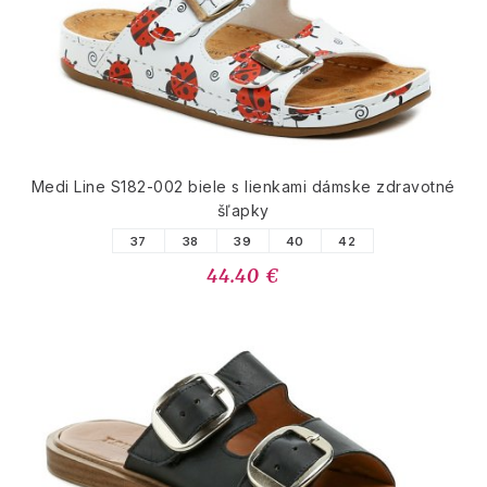
Medi Line S182-002 biele s lienkami dámske zdravotné
šľapky
37
38
39
40
42
44.40 €