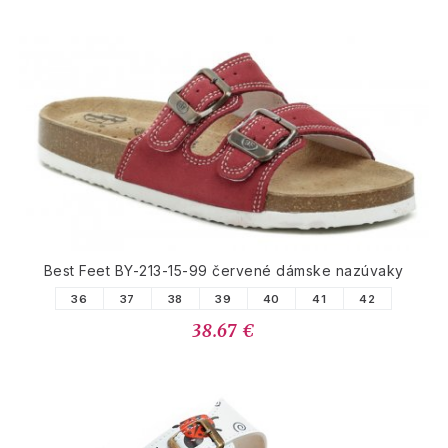
Best Feet BY-213-15-99 červené dámske nazúvaky
36
37
38
39
40
41
42
38.67 €