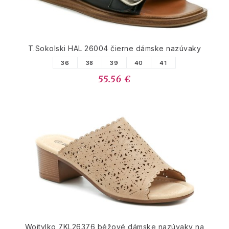
T.Sokolski HAL 26004 čierne dámske nazúvaky
36
38
39
40
41
55.56 €
Wojtylko 7KL26376 béžové dámske nazúvaky na