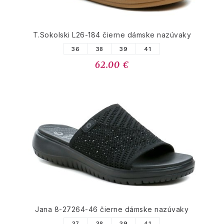
T.Sokolski L26-184 čierne dámske nazúvaky
36
38
39
41
62.00 €
Jana 8-27264-46 čierne dámske nazúvaky
37
38
39
41