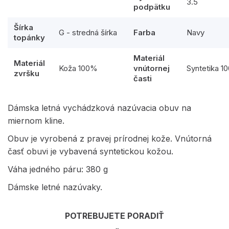
3.5
podpätku
Šírka
G - stredná šírka
Farba
Navy
topánky
Materiál
Materiál
Koža 100%
vnútornej
Syntetika 1
zvršku
časti
Dámska letná vychádzková nazúvacia obuv na
miernom kline.
Obuv je vyrobená z pravej prírodnej kože. Vnútorná
časť obuvi je vybavená syntetickou kožou.
Váha jedného páru: 380 g
Dámske letné nazúvaky.
POTREBUJETE PORADIŤ