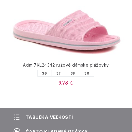
Axim 7KL24342 ružové dámske plážovky
36
37
38
39
9.78 €
TABUĽKA VEĽKOSTÍ
ČASTO KLADENÉ OTÁZKY