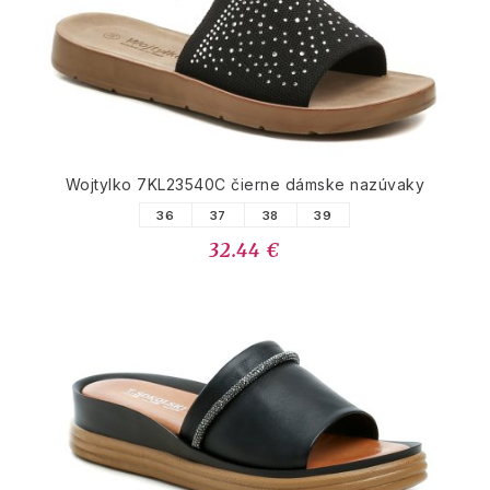
Wojtylko 7KL23540C čierne dámske nazúvaky
36
37
38
39
32.44 €