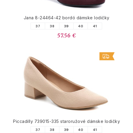
Jana 8-24464-42 bordó dámske lodičky
37
38
39
40
41
57.56 €
Piccadilly 739015-335 staroružové dámske lodičky
37
38
39
40
41