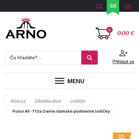
CZ
SK
DE
0
0.00 €
Přihlásit se
MENU
Arno.cz
Dámska obuv
Lodičky
Pulso AF-713a čierne dámske podmerné lodičky