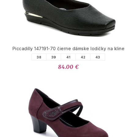
Piccadilly 147191-70 čierne dámske lodičky na kline
38
39
41
42
43
84.00 €