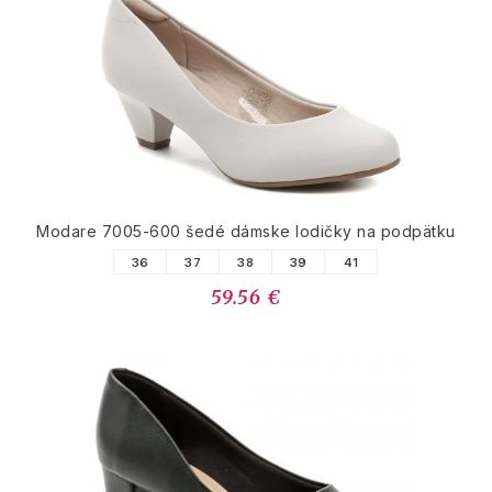
Modare 7005-600 šedé dámske lodičky na podpätku
36
37
38
39
41
59.56 €