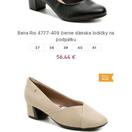
Beira Rio 4777-409 čierne dámske lodičky na
podpätku
37
38
39
40
41
56.44 €