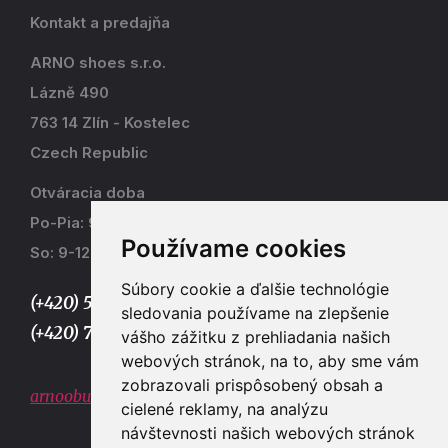
Kontakt a predajňa
ARNO shoes s.r.o.
Lázně 490
763 14 Zlín - Kostelec
Czech Republic
Otváracia doba
Po-Pia: 9-17
Používame cookies
So: 9-12
Súbory cookie a ďalšie technológie
(+420) 577 915 036,
sledovania používame na zlepšenie
(+420) 773 667 390
vášho zážitku z prehliadania našich
webových stránok, na to, aby sme vám
zobrazovali prispôsobený obsah a
arnoobuv@gmail.com
cielené reklamy, na analýzu
návštevnosti našich webových stránok