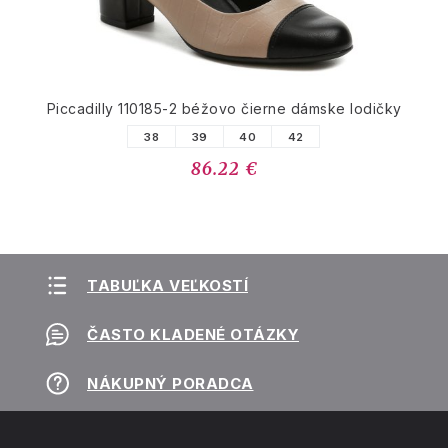
Piccadilly 110185-2 béžovo čierne dámske lodičky
38
39
40
42
86.22 €
TABUĽKA VEĽKOSTÍ
ČASTO KLADENÉ OTÁZKY
NÁKUPNÝ PORADCA