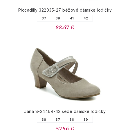
Piccadilly 322035-27 béžové dámske lodičky
37
39
41
42
88.67 €
Jana 8-24464-42 šedé dámske lodičky
36
37
38
39
57.56 €