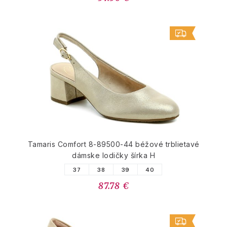
Tamaris Comfort 8-89500-44 béžové trblietavé
dámske lodičky šírka H
37
38
39
40
87.78 €