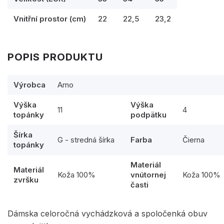
Vnitřní prostor (cm)
22
22,5
23,2
POPIS PRODUKTU
Výrobca
Arno
Výška
Výška
11
4
topánky
podpätku
Šírka
G - stredná šírka
Farba
Čierna
topánky
Materiál
Materiál
Koža 100%
vnútornej
Koža 100%
zvršku
časti
Dámska celoročná vychádzková a spoločenká obuv