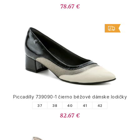
78.67 €
Piccadilly 739090-1 čierno béžové dámske lodičky
37
38
40
41
42
82.67 €