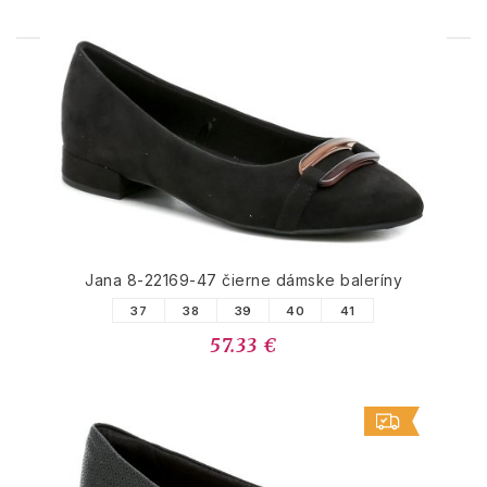
PODOBNÉ PRODUKTY
Jana 8-22169-47 čierne dámske baleríny
37
38
39
40
41
57.33 €