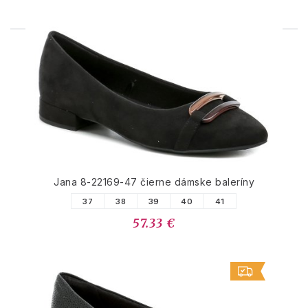
PODOBNÉ PRODUKTY
Jana 8-22169-47 čierne dámske baleríny
37
38
39
40
41
57.33 €