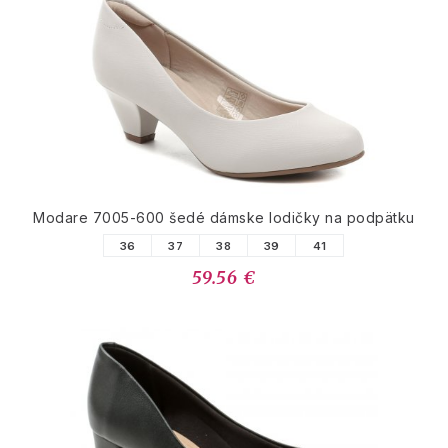
Modare 7005-600 šedé dámske lodičky na podpätku
36
37
38
39
41
59.56 €