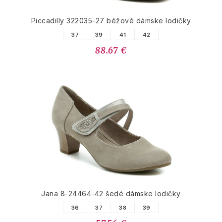
Piccadilly 322035-27 béžové dámske lodičky
37
39
41
42
88.67 €
Jana 8-24464-42 šedé dámske lodičky
36
37
38
39