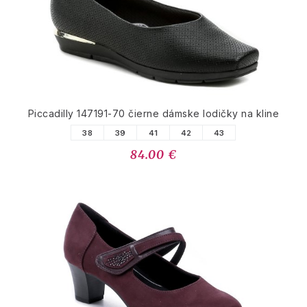
Piccadilly 147191-70 čierne dámske lodičky na kline
38
39
41
42
43
84.00 €