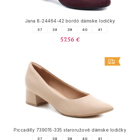
Jana 8-24464-42 bordó dámske lodičky
37
38
39
40
41
57.56 €
Piccadilly 739015-335 staroružové dámske lodičky
37
38
39
40
41