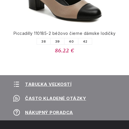
Piccadilly 110185-2 béžovo čierne dámske lodičky
38
39
40
42
86.22 €
TABUĽKA VEĽKOSTÍ
ČASTO KLADENÉ OTÁZKY
NÁKUPNÝ PORADCA