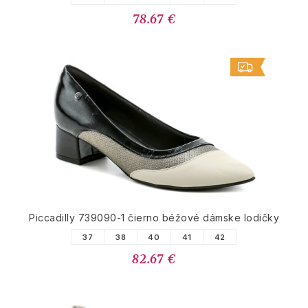
78.67 €
Piccadilly 739090-1 čierno béžové dámske lodičky
37
38
40
41
42
82.67 €