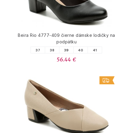
Beira Rio 4777-409 čierne dámske lodičky na
podpätku
37
38
39
40
41
56.44 €