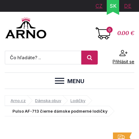
CZ
SK
DE
0
0.00 €
Přihlásit se
MENU
Arno.cz
Dámska obuv
Lodičky
Pulso AF-713 čierne dámske podmerné lodičky