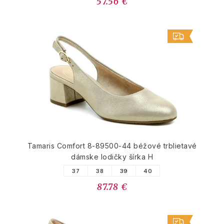
57.56 €
Tamaris Comfort 8-89500-44 béžové trblietavé
dámske lodičky šírka H
37
38
39
40
87.78 €