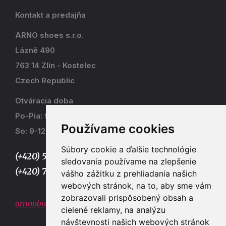
Kontakt a predajňa
ARNO shoes s.r.o.
Lázně 490
763 14 Zlín - Kostelec
Czech Republic
Otváracia doba
Po-Pia: 9-17
Používame cookies
So: 9-12
Súbory cookie a ďalšie technológie
(+420) 577 915 036,
sledovania používame na zlepšenie
(+420) 773 667 390
vášho zážitku z prehliadania našich
webových stránok, na to, aby sme vám
zobrazovali prispôsobený obsah a
arnoobuv@gmail.com
cielené reklamy, na analýzu
návštevnosti našich webových stránok