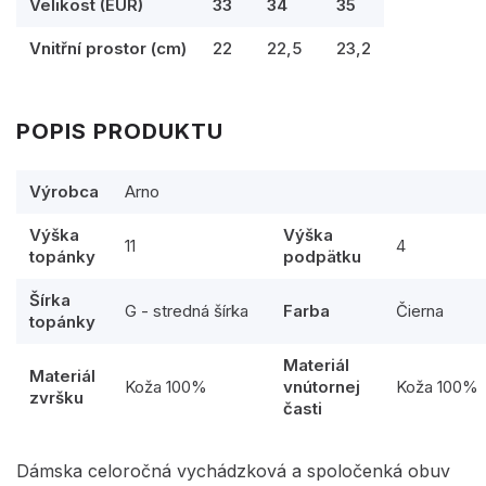
Velikost (EUR)
33
34
35
Vnitřní prostor (cm)
22
22,5
23,2
POPIS PRODUKTU
Výrobca
Arno
Výška
Výška
11
4
topánky
podpätku
Šírka
G - stredná šírka
Farba
Čierna
topánky
Materiál
Materiál
Koža 100%
vnútornej
Koža 100%
zvršku
časti
Dámska celoročná vychádzková a spoločenká obuv