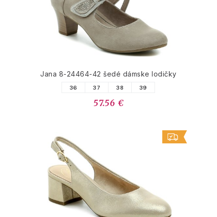
Jana 8-24464-42 šedé dámske lodičky
36
37
38
39
57.56 €