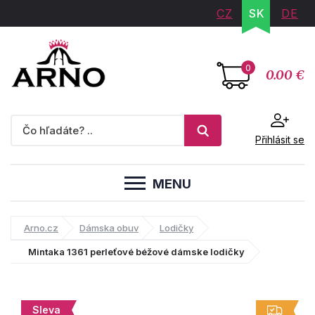
CZ
SK
DE
0
0.00 €
Přihlásit se
MENU
Arno.cz
Dámska obuv
Lodičky
Mintaka 1361 perleťové béžové dámske lodičky
Sleva