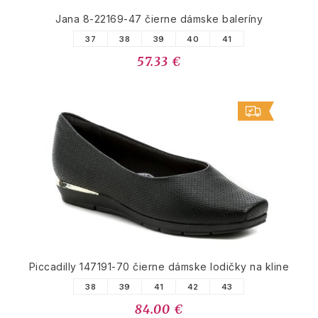
Jana 8-22169-47 čierne dámske baleríny
37
38
39
40
41
57.33 €
Piccadilly 147191-70 čierne dámske lodičky na kline
38
39
41
42
43
84.00 €