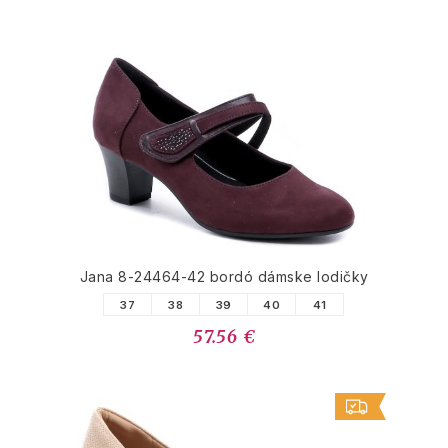
Jana 8-24464-42 bordó dámske lodičky
37
38
39
40
41
57.56 €