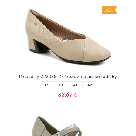
Piccadilly 322035-27 béžové dámske lodičky
37
39
41
42
88.67 €