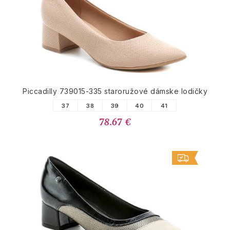
Piccadilly 739015-335 staroružové dámske lodičky
37
38
39
40
41
78.67 €