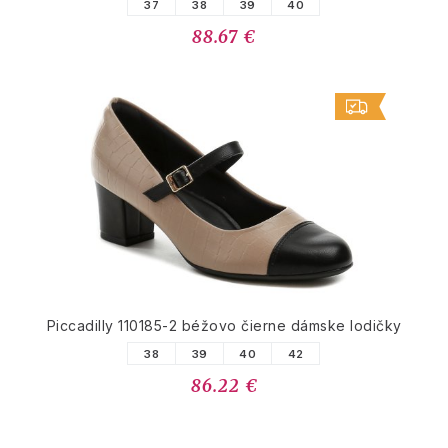
37
38
39
40
88.67 €
Piccadilly 110185-2 béžovo čierne dámske lodičky
38
39
40
42
86.22 €