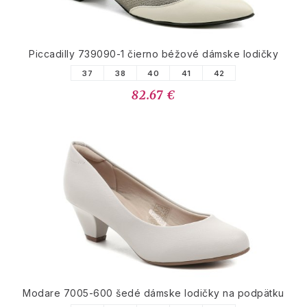
Piccadilly 739090-1 čierno béžové dámske lodičky
37
38
40
41
42
82.67 €
Modare 7005-600 šedé dámske lodičky na podpätku