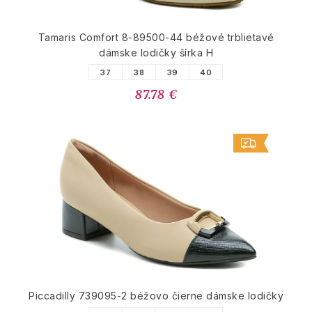
Tamaris Comfort 8-89500-44 béžové trblietavé
dámske lodičky šírka H
37
38
39
40
87.78 €
Piccadilly 739095-2 béžovo čierne dámske lodičky