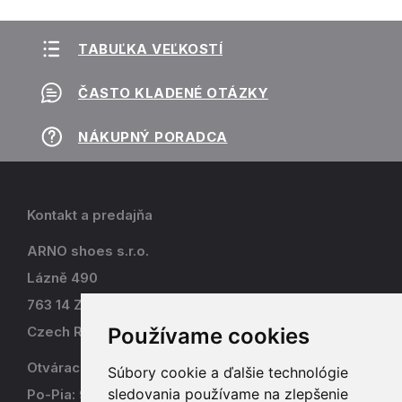
TABUĽKA VEĽKOSTÍ
ČASTO KLADENÉ OTÁZKY
NÁKUPNÝ PORADCA
Kontakt a predajňa
ARNO shoes s.r.o.
Lázně 490
763 14 Zlín - Kostelec
Používame cookies
Czech Republic
Otváracia doba
Súbory cookie a ďalšie technológie
sledovania používame na zlepšenie
Po-Pia: 9-17