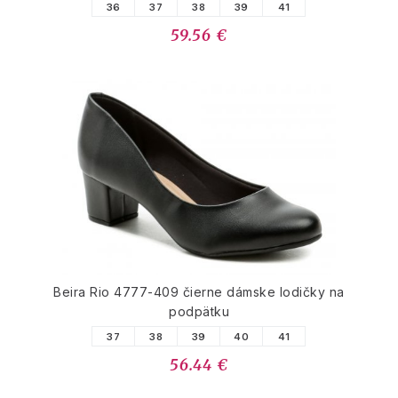
36
37
38
39
41
59.56 €
Beira Rio 4777-409 čierne dámske lodičky na
podpätku
37
38
39
40
41
56.44 €