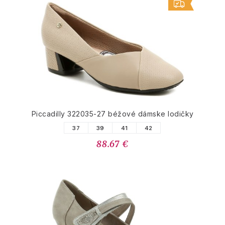
Piccadilly 322035-27 béžové dámske lodičky
37
39
41
42
88.67 €