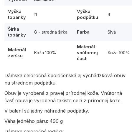
Výška
Výška
11
4
topánky
podpätku
Šírka
G - stredná šírka
Farba
Sivá
topánky
Materiál
Materiál
Koža 100%
vnútornej
Koža 100%
zvršku
časti
Dámska celoročná spoločenská aj vychádzková obuv
na strednom podpätku.
Obuv je vyrobená z pravej prírodnej kože. Vnútorná
časť obuvi je vyrobená takisto celá z prírodnej kože.
V balení sú jedny náhradné podpätky.
Váha jedného páru: 490 g
Dámske celoročné lodičky.