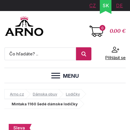
CZ
SK
DE
0
0.00 €
Přihlásit se
MENU
Arno.cz
Dámska obuv
Lodičky
Mintaka 1160 šedé dámske lodičky
Sleva