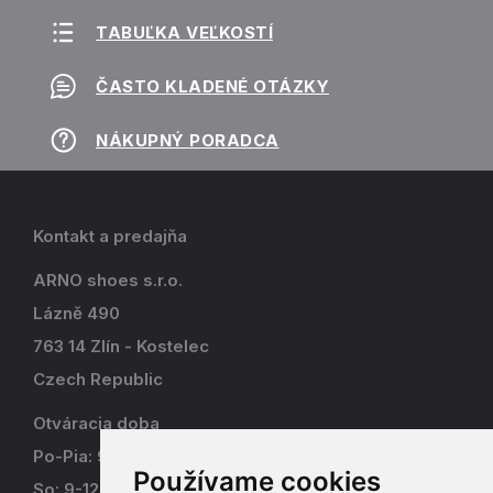
TABUĽKA VEĽKOSTÍ
ČASTO KLADENÉ OTÁZKY
NÁKUPNÝ PORADCA
Kontakt a predajňa
ARNO shoes s.r.o.
Lázně 490
763 14 Zlín - Kostelec
Czech Republic
Otváracia doba
Po-Pia: 9-17
Používame cookies
So: 9-12