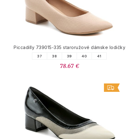
Piccadilly 739015-335 staroružové dámske lodičky
37
38
39
40
41
78.67 €