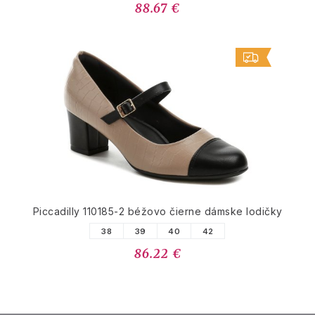
88.67 €
Piccadilly 110185-2 béžovo čierne dámske lodičky
38
39
40
42
86.22 €