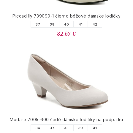
Piccadilly 739090-1 čierno béžové dámske lodičky
37
38
40
41
42
82.67 €
Modare 7005-600 šedé dámske lodičky na podpätku
36
37
38
39
41