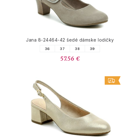
Jana 8-24464-42 šedé dámske lodičky
36
37
38
39
57.56 €