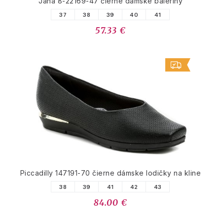
Jana 8-22169-47 čierne dámske baleríny
37
38
39
40
41
57.33 €
Piccadilly 147191-70 čierne dámske lodičky na kline
38
39
41
42
43
84.00 €