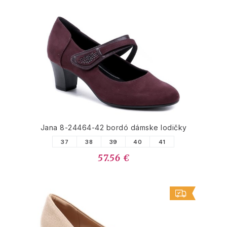
Jana 8-24464-42 bordó dámske lodičky
37
38
39
40
41
57.56 €