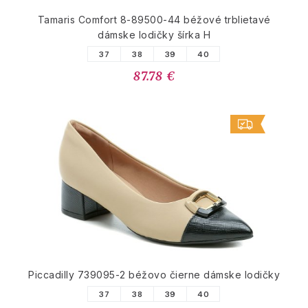
Tamaris Comfort 8-89500-44 béžové trblietavé
dámske lodičky šírka H
37
38
39
40
87.78 €
Piccadilly 739095-2 béžovo čierne dámske lodičky
37
38
39
40