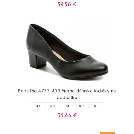
59.56 €
Beira Rio 4777-409 čierne dámske lodičky na
podpätku
37
38
39
40
41
56.44 €