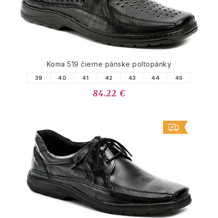
Koma 519 čierne pánske poltopánky
39
40
41
42
43
44
45
84.22 €