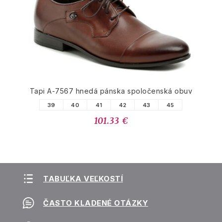
Tapi A-7567 hnedá pánska spoločenská obuv
39
40
41
42
43
45
101.33 €
TABUĽKA VEĽKOSTÍ
ČASTO KLADENÉ OTÁZKY