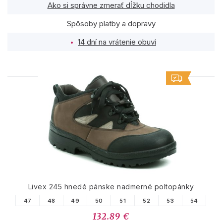
Ako si správne zmerať dĺžku chodidla
Spôsoby platby a dopravy
14 dní na vrátenie obuvi
PODOBNÉ PRODUKTY
Livex 245 hnedé pánske nadmerné poltopánky
47
48
49
50
51
52
53
54
132.89 €