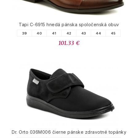
Tapi C-6915 hnedá pánska spoločenská obuv
39
40
41
42
43
44
45
101.33 €
Dr. Orto 036M006 čierne pánske zdravotné topánky