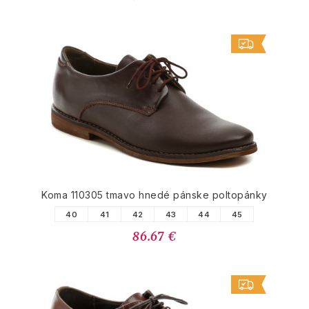
Koma 110305 tmavo hnedé pánske poltopánky
40
41
42
43
44
45
86.67 €