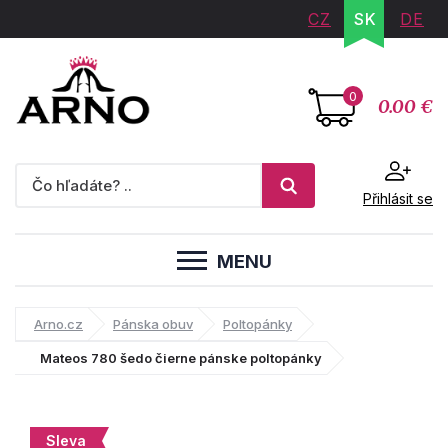
CZ
SK
DE
0
0.00 €
Přihlásit se
MENU
Arno.cz
Pánska obuv
Poltopánky
Mateos 780 šedo čierne pánske poltopánky
Sleva