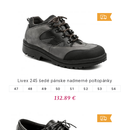
Livex 245 šedé pánske nadmerné poltopánky
47
48
49
50
51
52
53
54
132.89 €