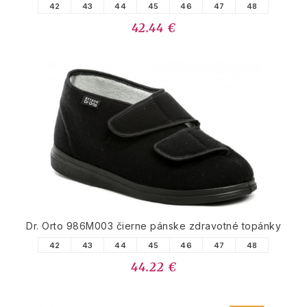
42
43
44
45
46
47
48
42.44 €
Dr. Orto 986M003 čierne pánske zdravotné topánky
42
43
44
45
46
47
48
44.22 €