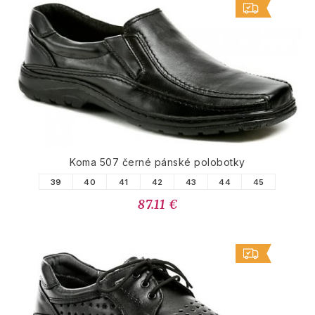
Koma 507 černé pánské polobotky
39
40
41
42
43
44
45
87.11 €