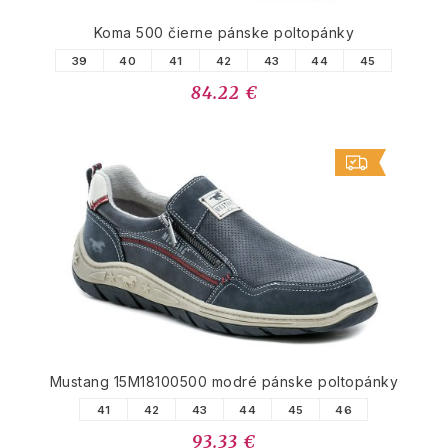
Koma 500 čierne pánske poltopánky
39
40
41
42
43
44
45
84.22 €
Mustang 15M18100500 modré pánske poltopánky
41
42
43
44
45
46
93.33 €