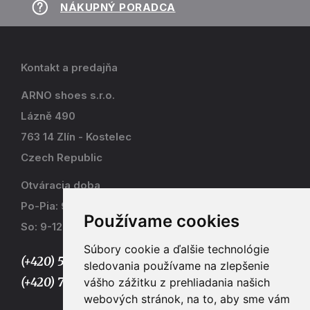
NÁKUPNÝ PORADCA
Kontakt a predajňa
ARNO shoes s.r.o.
Lázně 490
763 14 Zlín - Kostelec
Czech Republic
Otváracia doba
Po-Pia: 9-17
Používame cookies
So: 9-12
Súbory cookie a ďalšie technológie
(+420) 577 915 036,
sledovania používame na zlepšenie
(+420) 773 667 390
vášho zážitku z prehliadania našich
webových stránok, na to, aby sme vám