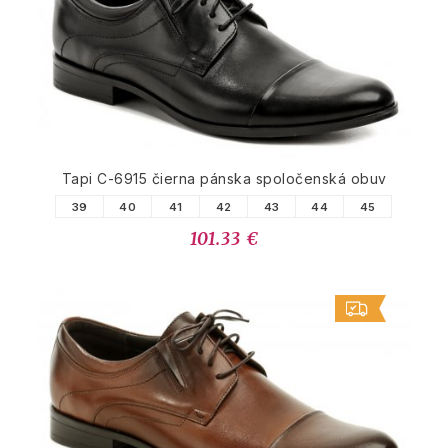
Tapi C-6915 čierna pánska spoločenská obuv
39
40
41
42
43
44
45
101.33 €