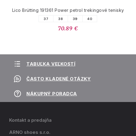
Lico Brütting 191361 Power petrol trekingové tenisky
37
38
39
40
70.89 €
TABUĽKA VEĽKOSTÍ
ČASTO KLADENÉ OTÁZKY
NÁKUPNÝ PORADCA
Kontakt a predajňa
ARNO shoes s.r.o.