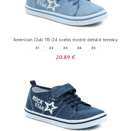
American Club 115-24 svetlo modré detské tenisky
31
32
33
34
35
20.89 €