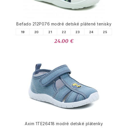
Befado 212P076 modré detské plátené tenisky
19
20
21
22
23
24
25
24.00 €
Axim 1TE26418 modré detské plátenky