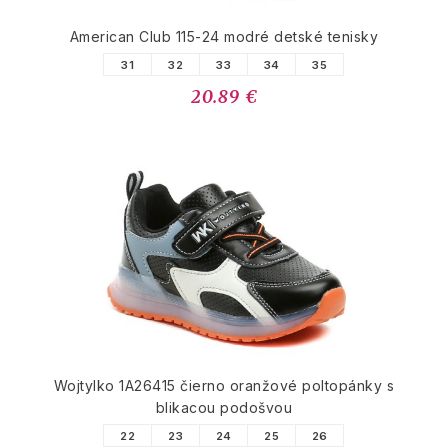
American Club 115-24 modré detské tenisky
31
32
33
34
35
20.89 €
Wojtylko 1A26415 čierno oranžové poltopánky s
blikacou podošvou
22
23
24
25
26