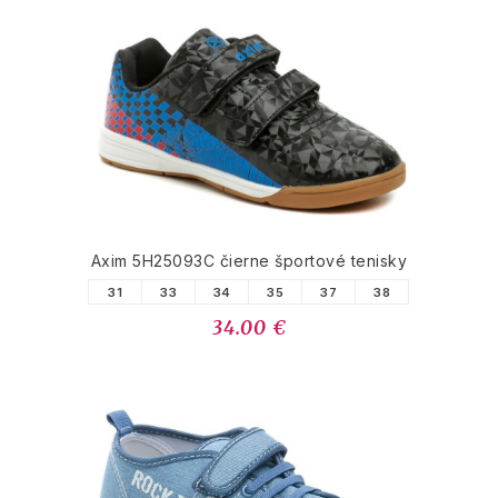
Axim 5H25093C čierne športové tenisky
31
33
34
35
37
38
34.00 €