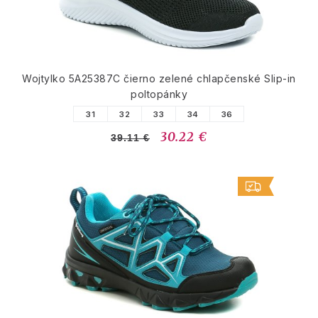
Wojtylko 5A25387C čierno zelené chlapčenské Slip-in
poltopánky
31
32
33
34
36
30.22 €
39.11 €