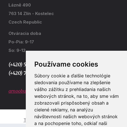
Lázně 490
763 14 Zlín - Kostelec
Czech Republic
Otváracia doba
Po-Pia: 9-17
So: 9-12
Používame cookies
(+420) 577 915 036,
(+420) 773 667 390
Súbory cookie a ďalšie technológie
sledovania používame na zlepšenie
vášho zážitku z prehliadania našich
arnoobuv@gmail.com
webových stránok, na to, aby sme vám
zobrazovali prispôsobený obsah a
cielené reklamy, na analýzu
návštevnosti našich webových stránok
Tvorba e-shopů a webových stránek Zlín
a na pochopenie toho, odkiaľ naši