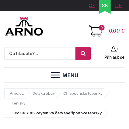
CZ
SK
DE
0
0.00 €
Přihlásit se
MENU
Arno.cz
Detská obuv
Chlapčenské topánky
Tenisky
Lico 366185 Peyton VA červené športové tenisky