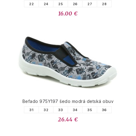
22
24
25
26
27
28
16.00 €
Befado 975Y197 šedo modrá detská obuv
31
32
33
34
35
36
26.44 €