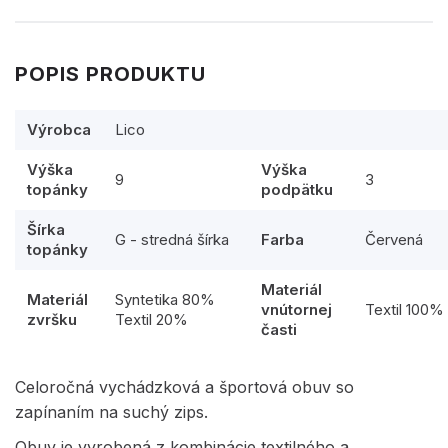
POPIS PRODUKTU
Výrobca
Lico
Výška
Výška
9
3
topánky
podpätku
Šírka
G - stredná šírka
Farba
Červená
topánky
Materiál
Materiál
Syntetika 80%
vnútornej
Textil 100%
zvršku
Textil 20%
časti
Celoročná vychádzková a športová obuv so
zapínaním na suchý zips.
Obuv je vyrobená z kombinácie textilného a