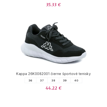
35.33 €
Kappa 26K0082001 čierne športové tenisky
36
37
38
39
40
44.22 €