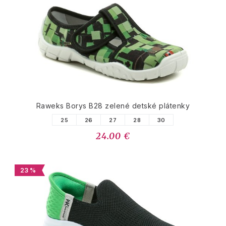
Raweks Borys B28 zelené detské plátenky
25
26
27
28
30
24.00 €
23 %