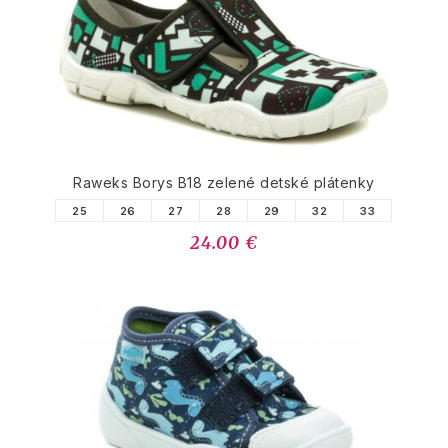
PODOBNÉ PRODUKTY
Raweks Borys B18 zelené detské plátenky
25
26
27
28
29
32
33
24.00 €