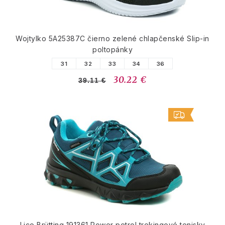
Wojtylko 5A25387C čierno zelené chlapčenské Slip-in
poltopánky
31
32
33
34
36
30.22 €
39.11 €
Lico Brütting 191361 Power petrol trekingové tenisky