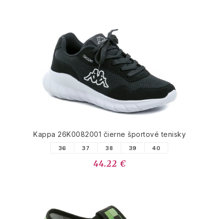
Kappa 26K0082001 čierne športové tenisky
36
37
38
39
40
44.22 €