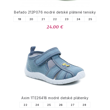
Befado 212P076 modré detské plátené tenisky
19
20
21
22
23
24
25
24.00 €
Axim 1TE26418 modré detské plátenky
22
24
25
26
27
28