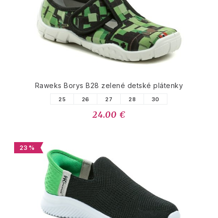
Raweks Borys B28 zelené detské plátenky
25
26
27
28
30
24.00 €
23 %