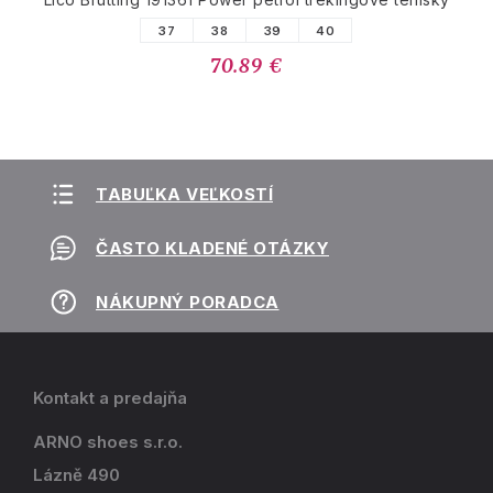
37
38
39
40
70.89 €
TABUĽKA VEĽKOSTÍ
ČASTO KLADENÉ OTÁZKY
NÁKUPNÝ PORADCA
Kontakt a predajňa
ARNO shoes s.r.o.
Lázně 490