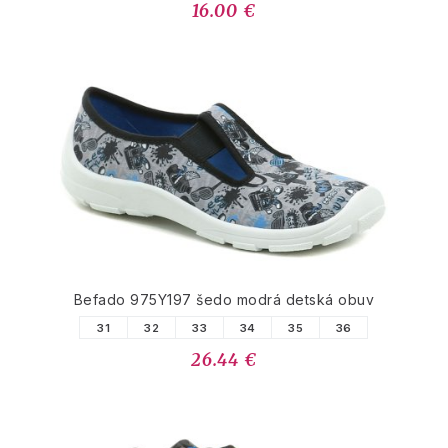
16.00 €
Befado 975Y197 šedo modrá detská obuv
31
32
33
34
35
36
26.44 €