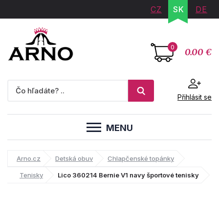
CZ
SK
DE
0
0.00 €
Přihlásit se
MENU
Arno.cz
Detská obuv
Chlapčenské topánky
Tenisky
Lico 360214 Bernie V1 navy športové tenisky