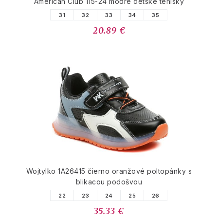
American Club 115-24 modré detské tenisky
31
32
33
34
35
20.89 €
Wojtylko 1A26415 čierno oranžové poltopánky s
blikacou podošvou
22
23
24
25
26
35.33 €