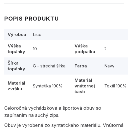
POPIS PRODUKTU
Výrobca
Lico
Výška
Výška
10
2
topánky
podpätku
Šírka
G - stredná šírka
Farba
Navy
topánky
Materiál
Materiál
Syntetika 100%
vnútornej
Textil 100%
zvršku
časti
Celoročná vychádzková a športová obuv so
zapínaním na suchý zips.
Obuv je vyrobená zo syntetického materiálu. Vnútorná