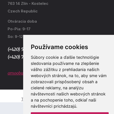
763 14 Zlín - Kostelec
Czech Republic
Otváracia doba
Po-Pia: 9-17
So: 9-12
Používame cookies
(+420) 577 915 036,
(+420) 773 667 390
Súbory cookie a ďalšie technológie
sledovania používame na zlepšenie
vášho zážitku z prehliadania našich
arnoobuv@gmail.com
webových stránok, na to, aby sme vám
zobrazovali prispôsobený obsah a
cielené reklamy, na analýzu
návštevnosti našich webových stránok
Tvorba e-shopů a webových stránek Zlín
a na pochopenie toho, odkiaľ naši
návštevníci prichádzajú.