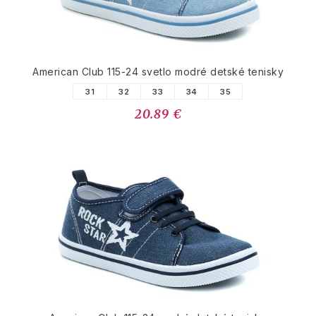
American Club 115-24 svetlo modré detské tenisky
31
32
33
34
35
20.89 €