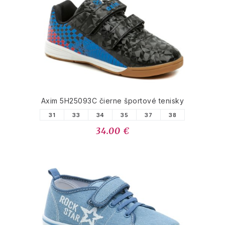
Axim 5H25093C čierne športové tenisky
31
33
34
35
37
38
34.00 €