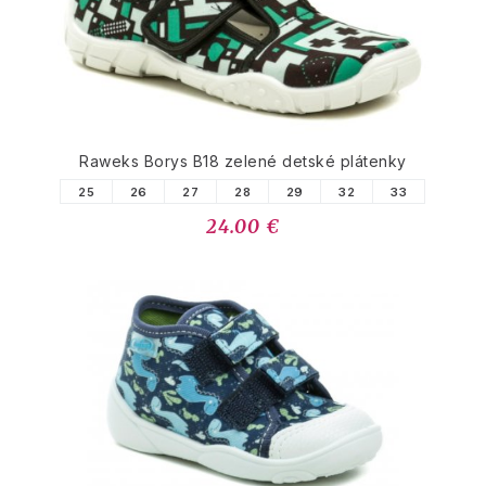
Raweks Borys B18 zelené detské plátenky
25
26
27
28
29
32
33
24.00 €