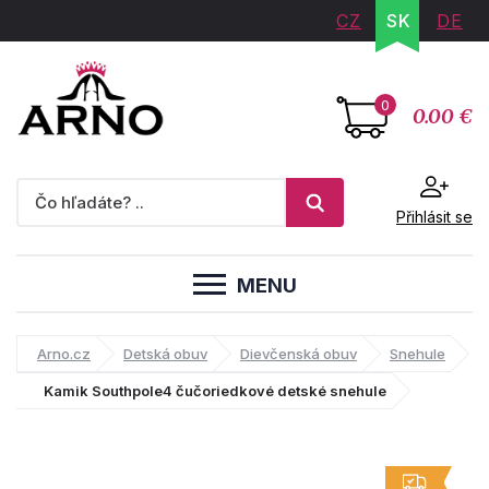
CZ
SK
DE
0
0.00 €
Přihlásit se
MENU
Arno.cz
Detská obuv
Dievčenská obuv
Snehule
Kamik Southpole4 čučoriedkové detské snehule