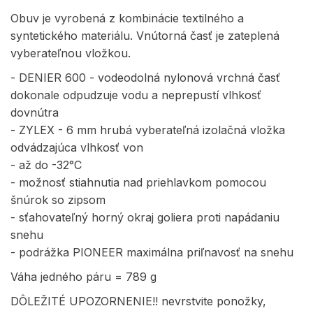
Obuv je vyrobená z kombinácie textilného a
syntetického materiálu. Vnútorná časť je zateplená
vyberateľnou vložkou.
- DENIER 600 - vodeodolná nylonová vrchná časť
dokonale odpudzuje vodu a neprepustí vlhkosť
dovnútra
- ZYLEX - 6 mm hrubá vyberateľná izolačná vložka
odvádzajúca vlhkosť von
- až do -32°C
- možnosť stiahnutia nad priehlavkom pomocou
šnúrok so zipsom
- sťahovateľný horný okraj goliera proti napádaniu
snehu
- podrážka PIONEER maximálna priľnavosť na snehu
Váha jedného páru = 789 g
DÔLEŽITÉ UPOZORNENIE!! nevrstvite ponožky,