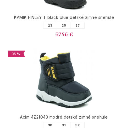
KAMIK FINLEY T black blue detské zimné snehule
23
25
27
57.56 €
35 %
Axim 4Z21043 modré detské zimné snehule
30
31
32