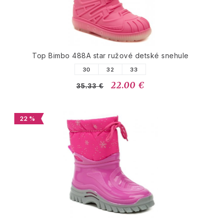
Top Bimbo 488A star ružové detské snehule
30
32
33
22.00 €
35.33 €
22 %