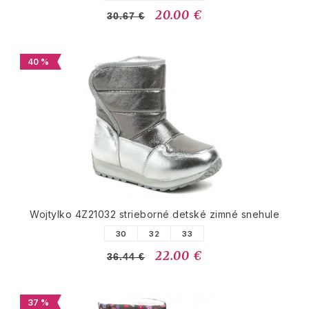
20.00 €
30.67 €
40 %
Wojtylko 4Z21032 strieborné detské zimné snehule
30
32
33
22.00 €
36.44 €
37 %