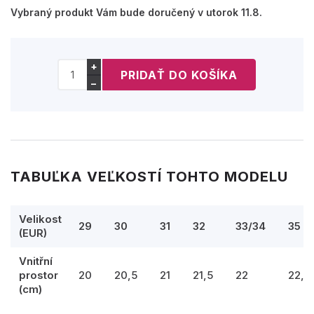
Vybraný produkt Vám bude doručený v utorok 11.8.
+
−
TABUĽKA VEĽKOSTÍ TOHTO MODELU
Velikost
29
30
31
32
33/34
35
(EUR)
Vnitřní
prostor
20
20,5
21
21,5
22
22,5
(cm)