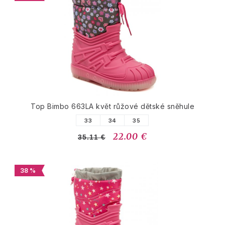
Top Bimbo 663LA květ růžové dětské sněhule
33
34
35
22.00 €
35.11 €
38 %