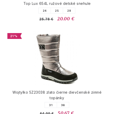
Top Lux 654L ružové detské snehule
24
25
28
20.00 €
25.78 €
21 %
Wojtylko 5Z23038 zlato čierne dievčenské zimné
topánky
31
36
50.67 €
64.00 €