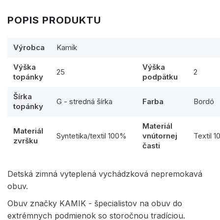
POPIS PRODUKTU
Výrobca
Kamik
Výška
Výška
25
2
topánky
podpätku
Šírka
G - stredná šírka
Farba
Bordó
topánky
Materiál
Materiál
Syntetika/textil 100%
vnútornej
Textil 
zvršku
časti
Detská zimná vyteplená vychádzková nepremokavá
obuv.
Obuv značky KAMIK - špecialistov na obuv do
extrémnych podmienok so storočnou tradíciou.