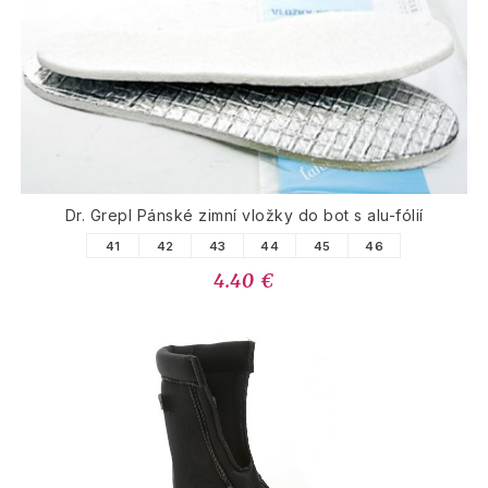
Dr. Grepl Pánské zimní vložky do bot s alu-fólií
41
42
43
44
45
46
4.40 €