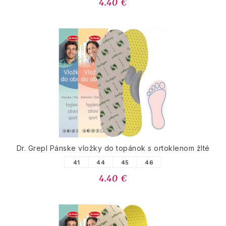
4.40 €
Dr. Grepl Pánske vložky do topánok s ortoklenom žlté
41
44
45
46
4.40 €