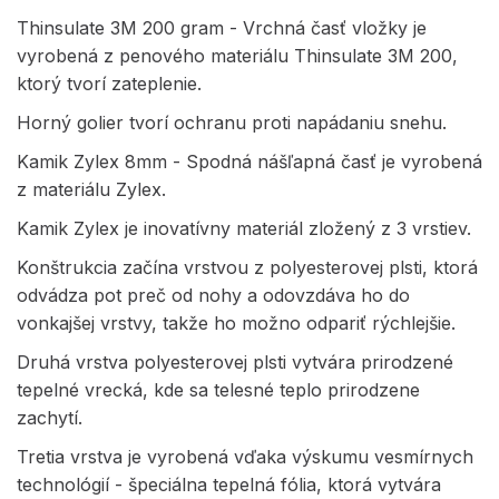
Thinsulate 3M 200 gram - Vrchná časť vložky je
vyrobená z penového materiálu Thinsulate 3M 200,
ktorý tvorí zateplenie.
Horný golier tvorí ochranu proti napádaniu snehu.
Kamik Zylex 8mm - Spodná nášľapná časť je vyrobená
z materiálu Zylex.
Kamik Zylex je inovatívny materiál zložený z 3 vrstiev.
Konštrukcia začína vrstvou z polyesterovej plsti, ktorá
odvádza pot preč od nohy a odovzdáva ho do
vonkajšej vrstvy, takže ho možno odpariť rýchlejšie.
Druhá vrstva polyesterovej plsti vytvára prirodzené
tepelné vrecká, kde sa telesné teplo prirodzene
zachytí.
Tretia vrstva je vyrobená vďaka výskumu vesmírnych
technológií - špeciálna tepelná fólia, ktorá vytvára