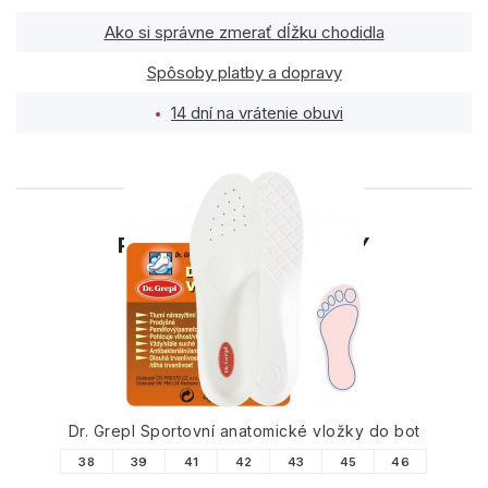
Ako si správne zmerať dĺžku chodidla
Spôsoby platby a dopravy
14 dní na vrátenie obuvi
PODOBNÉ PRODUKTY
Dr. Grepl Sportovní anatomické vložky do bot
38
39
41
42
43
45
46