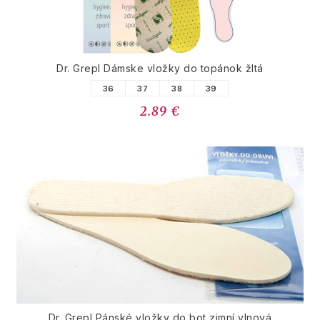
Dr. Grepl Dámske vložky do topánok žltá
36
37
38
39
2.89 €
Dr. Grepl Pánské vložky do bot zimní vlnová