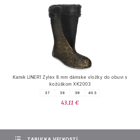
Kamik LINER1 Zylex 8 mm dámske vložky do obuvi s
kožúškom XK2003
37
38
39
40.5
43.11 €
TABUĽKA VEĽKOSTÍ