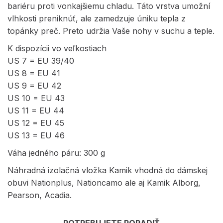
bariéru proti vonkajšiemu chladu. Táto vrstva umožní
vlhkosti preniknúť, ale zamedzuje úniku tepla z
topánky preč. Preto udržia Vaše nohy v suchu a teple.
K dispozícii vo veľkostiach
US 7 = EU 39/40
US 8 = EU 41
US 9 = EU 42
US 10 = EU 43
US 11 = EU 44
US 12 = EU 45
US 13 = EU 46
Váha jedného páru: 300 g
Náhradná izolačná vložka Kamik vhodná do dámskej
obuvi Nationplus, Nationcamo ale aj Kamik Alborg,
Pearson, Acadia.