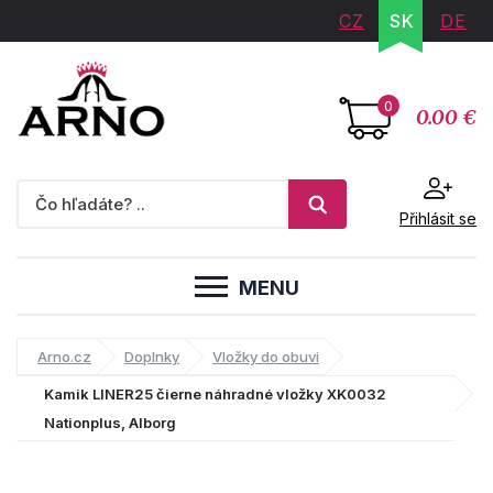
CZ
SK
DE
0
0.00 €
Přihlásit se
MENU
Arno.cz
Doplnky
Vložky do obuvi
Kamik LINER25 čierne náhradné vložky XK0032
Nationplus, Alborg