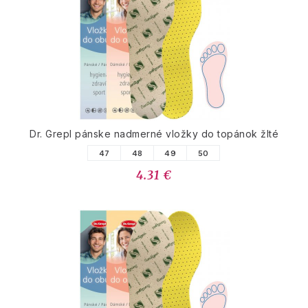
Dr. Grepl pánske nadmerné vložky do topánok žlté
47
48
49
50
4.31 €