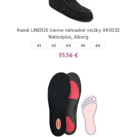
Kamik LINER25 čierne náhradné vložky XK0032
Nationplus, Alborg
41
42
44
45
46
55.56 €