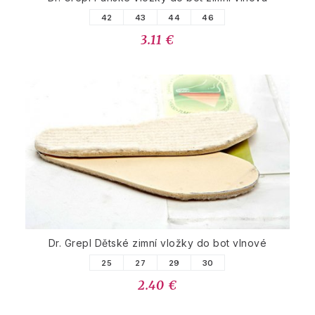
42
43
44
46
3.11 €
Dr. Grepl Dětské zimní vložky do bot vlnové
25
27
29
30
2.40 €