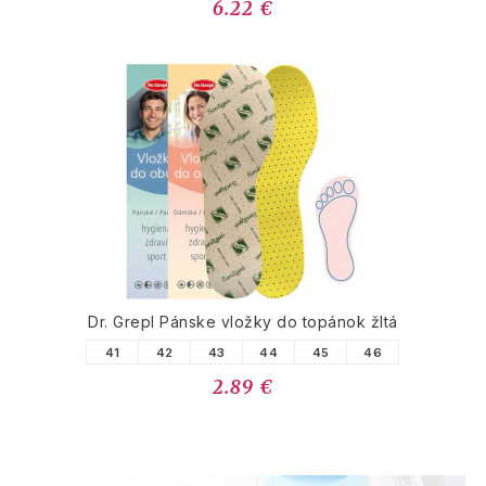
6.22 €
Dr. Grepl Pánske vložky do topánok žltá
41
42
43
44
45
46
2.89 €