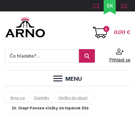
CZ
SK
DE
0
0.00 €
Přihlásit se
MENU
Arno.cz
Doplnky
Vložky do obuvi
Dr. Grepl Pánske vložky do topánok žltá