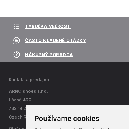
TABUĽKA VEĽKOSTÍ
ČASTO KLADENÉ OTÁZKY
NÁKUPNÝ PORADCA
Kontakt a predajňa
ARNO shoes s.r.o.
Lázně 490
763 14 Zlín - Kostelec
Používame cookies
Czech Republic
Otváracia doba