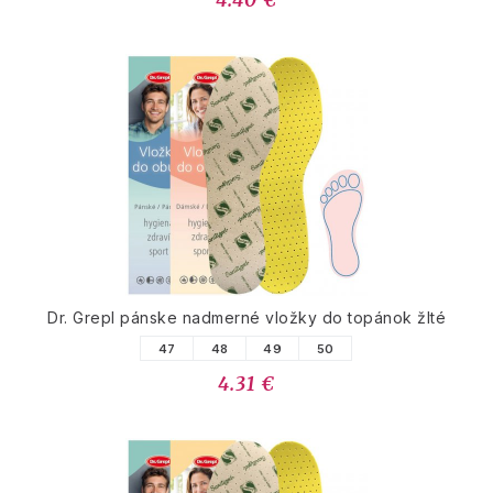
4.40 €
Dr. Grepl pánske nadmerné vložky do topánok žlté
47
48
49
50
4.31 €