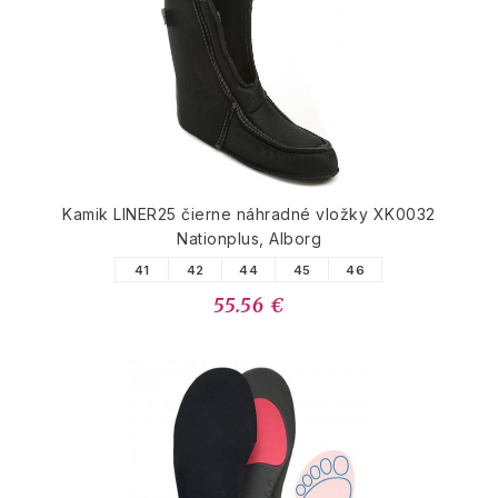
Kamik LINER25 čierne náhradné vložky XK0032
Nationplus, Alborg
41
42
44
45
46
55.56 €