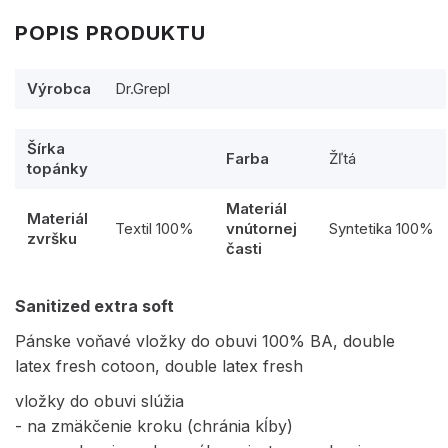
POPIS PRODUKTU
Výrobca
Dr.Grepl
Šírka
Farba
Žľtá
topánky
Materiál
Materiál
Textil 100%
vnútornej
Syntetika 100%
zvršku
časti
Sanitized extra soft
Pánske voňavé vložky do obuvi 100% BA, double
latex fresh cotoon, double latex fresh
vložky do obuvi slúžia
- na zmäkčenie kroku (chránia kĺby)