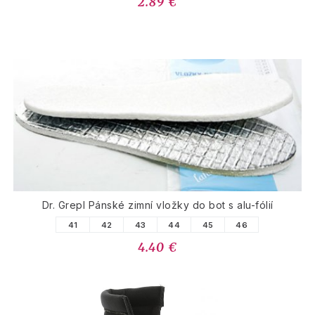
2.89 €
Dr. Grepl Pánské zimní vložky do bot s alu-fólií
41
42
43
44
45
46
4.40 €