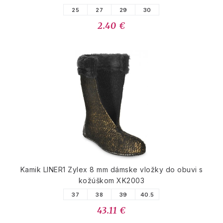
25
27
29
30
2.40 €
Kamik LINER1 Zylex 8 mm dámske vložky do obuvi s
kožúškom XK2003
37
38
39
40.5
43.11 €