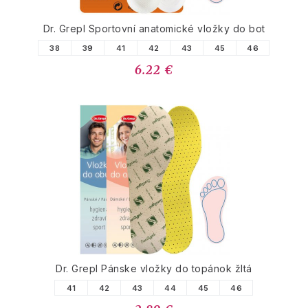
Dr. Grepl Sportovní anatomické vložky do bot
38
39
41
42
43
45
46
6.22 €
Dr. Grepl Pánske vložky do topánok žltá
41
42
43
44
45
46