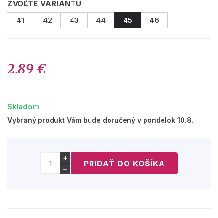
ZVOĽTE VARIANTU
41
42
43
44
45
46
2.89 €
Skladom
Vybraný produkt Vám bude doručený v pondelok 10.8.
+
−