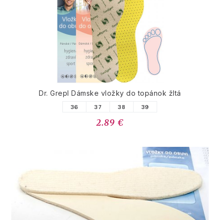
Dr. Grepl Dámske vložky do topánok žltá
36
37
38
39
2.89 €