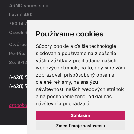
ARNO shoes s.r.o.
Lázně 490
763 14 Zlín - Kostelec
Používame cookies
Czech Republic
Otváracia doba
Súbory cookie a ďalšie technológie
sledovania používame na zlepšenie
Po-Pia: 9-17
vášho zážitku z prehliadania našich
So: 9-12
webových stránok, na to, aby sme vám
zobrazovali prispôsobený obsah a
(+420) 577 915 036,
cielené reklamy, na analýzu
(+420) 773 667 390
návštevnosti našich webových stránok
a na pochopenie toho, odkiaľ naši
návštevníci prichádzajú.
arnoobuv@gmail.com
Súhlasím
Zmeniť moje nastavenia