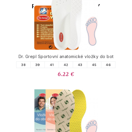
PODOBNÉ PRODUKTY
Dr. Grepl Sportovní anatomické vložky do bot
38
39
41
42
43
45
46
6.22 €