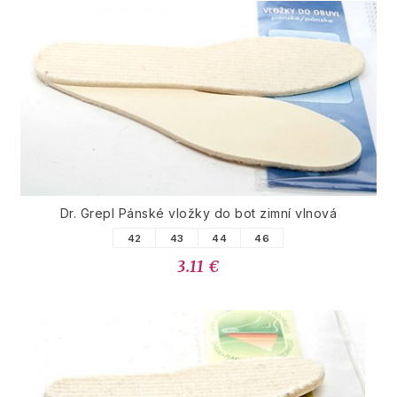
Dr. Grepl Pánské vložky do bot zimní vlnová
42
43
44
46
3.11 €