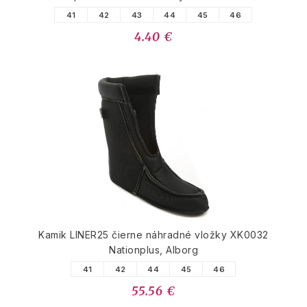
41
42
43
44
45
46
4.40 €
Kamik LINER25 čierne náhradné vložky XK0032
Nationplus, Alborg
41
42
44
45
46
55.56 €