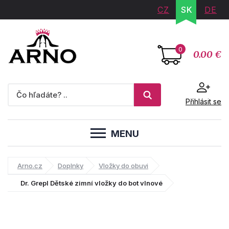
CZ
SK
DE
0
0.00 €
Přihlásit se
MENU
Arno.cz
Doplnky
Vložky do obuvi
Dr. Grepl Dětské zimní vložky do bot vlnové