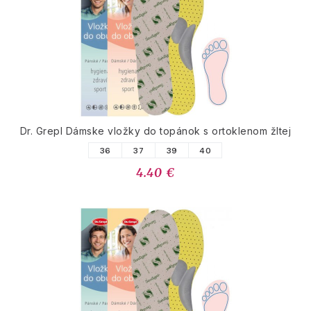
Dr. Grepl Dámske vložky do topánok s ortoklenom žltej
36
37
39
40
4.40 €