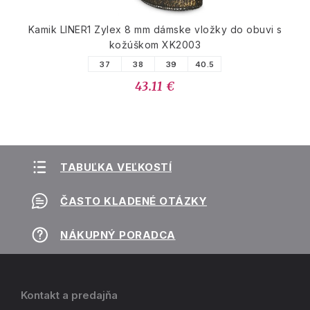
Kamik LINER1 Zylex 8 mm dámske vložky do obuvi s
kožúškom XK2003
37
38
39
40.5
43.11 €
TABUĽKA VEĽKOSTÍ
ČASTO KLADENÉ OTÁZKY
NÁKUPNÝ PORADCA
Kontakt a predajňa