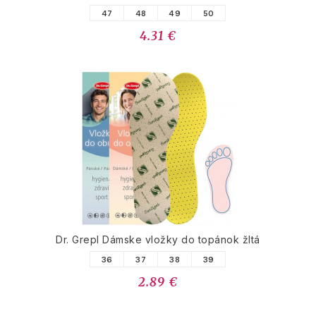
47
48
49
50
4.31 €
Dr. Grepl Dámske vložky do topánok žltá
36
37
38
39
2.89 €