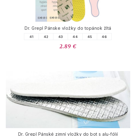
Dr. Grepl Pánske vložky do topánok žltá
41
42
43
44
45
46
2.89 €
Dr. Grepl Pánské zimní vložky do bot s alu-fólií