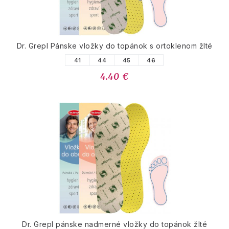
Dr. Grepl Pánske vložky do topánok s ortoklenom žlté
41
44
45
46
4.40 €
Dr. Grepl pánske nadmerné vložky do topánok žlté