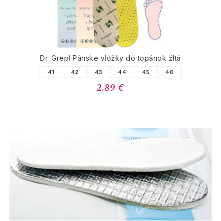
Dr. Grepl Pánske vložky do topánok žltá
41
42
43
44
45
46
2.89 €