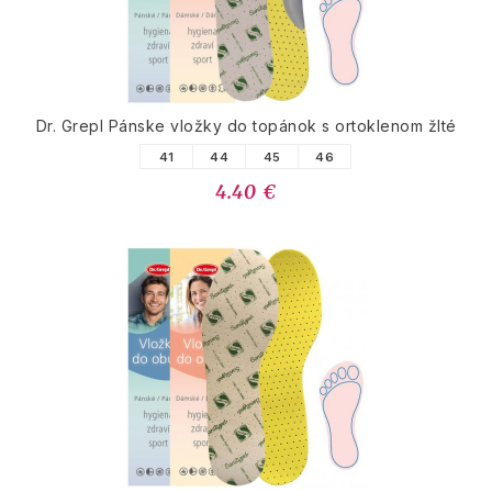
Dr. Grepl Pánske vložky do topánok s ortoklenom žlté
41
44
45
46
4.40 €