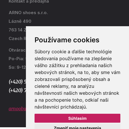
Kontakt a predajňa
ARNO shoes s.r.o.
Lázně 490
763 14 Zlín - Kostelec
Používame cookies
Czech Republic
Otváracia doba
Súbory cookie a ďalšie technológie
sledovania používame na zlepšenie
Po-Pia: 9-17
vášho zážitku z prehliadania našich
So: 9-12
webových stránok, na to, aby sme vám
zobrazovali prispôsobený obsah a
(+420) 577 915 036,
cielené reklamy, na analýzu
(+420) 773 667 390
návštevnosti našich webových stránok
a na pochopenie toho, odkiaľ naši
návštevníci prichádzajú.
arnoobuv@gmail.com
Súhlasím
Zmeniť moje nastavenia