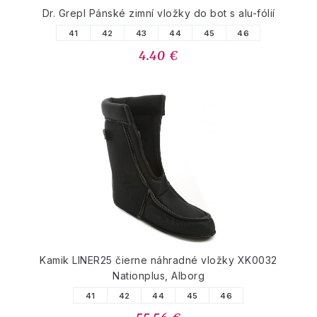
Dr. Grepl Pánské zimní vložky do bot s alu-fólií
41
42
43
44
45
46
4.40 €
Kamik LINER25 čierne náhradné vložky XK0032
Nationplus, Alborg
41
42
44
45
46