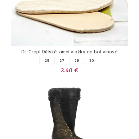
Dr. Grepl Dětské zimní vložky do bot vlnové
25
27
29
30
2.40 €