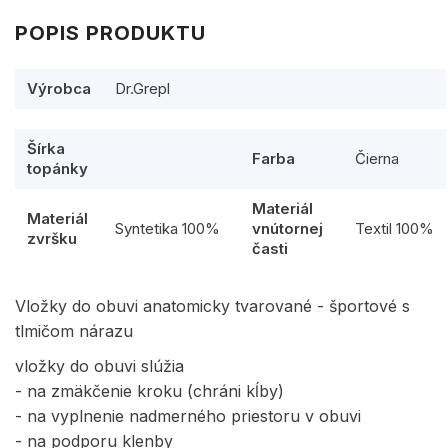
POPIS PRODUKTU
Výrobca
Dr.Grepl
Šírka
Farba
Čierna
topánky
Materiál
Materiál
Syntetika 100%
vnútornej
Textil 100%
zvršku
časti
Vložky do obuvi anatomicky tvarované - športové s
tlmičom nárazu
vložky do obuvi slúžia
- na zmäkčenie kroku (chráni kĺby)
- na vyplnenie nadmerného priestoru v obuvi
- na podporu klenby