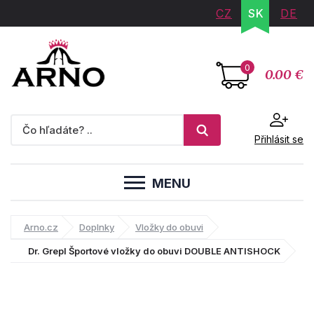
CZ
SK
DE
0
0.00 €
Přihlásit se
MENU
Arno.cz
Doplnky
Vložky do obuvi
Dr. Grepl Športové vložky do obuvi DOUBLE ANTISHOCK