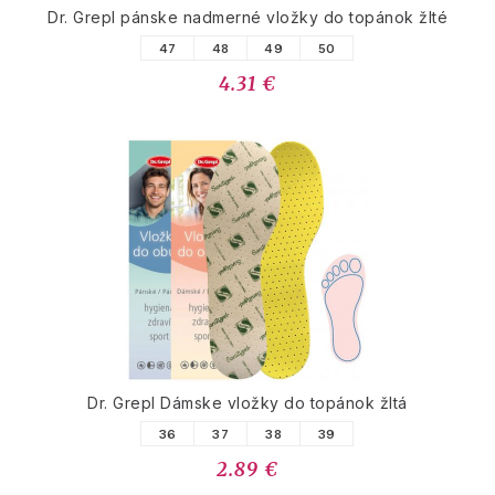
Dr. Grepl pánske nadmerné vložky do topánok žlté
47
48
49
50
4.31 €
Dr. Grepl Dámske vložky do topánok žltá
36
37
38
39
2.89 €