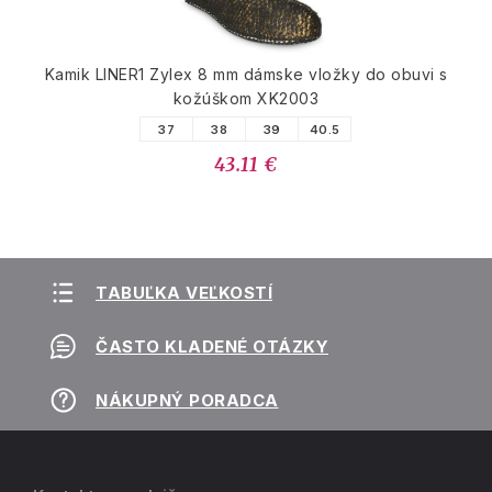
Kamik LINER1 Zylex 8 mm dámske vložky do obuvi s
kožúškom XK2003
37
38
39
40.5
43.11 €
TABUĽKA VEĽKOSTÍ
ČASTO KLADENÉ OTÁZKY
NÁKUPNÝ PORADCA