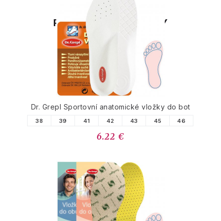
PODOBNÉ PRODUKTY
Dr. Grepl Sportovní anatomické vložky do bot
38
39
41
42
43
45
46
6.22 €