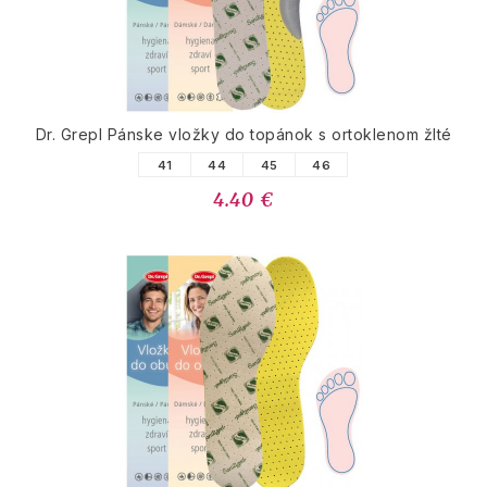
Dr. Grepl Pánske vložky do topánok s ortoklenom žlté
41
44
45
46
4.40 €