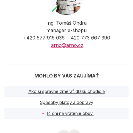
Ing. Tomáš Ondra
manager e-shopu
+420 577 915 036, +420 773 667 390
arno@arno.cz
MOHLO BY VÁS ZAUJÍMAŤ
Ako si správne zmerať dĺžku chodidla
Spôsoby platby a dopravy
14 dní na vrátenie obuvi