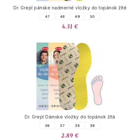
Dr. Grepl pánske nadmerné vložky do topánok žlté
47
48
49
50
4.31 €
Dr. Grepl Dámske vložky do topánok žltá
36
37
38
39
2.89 €