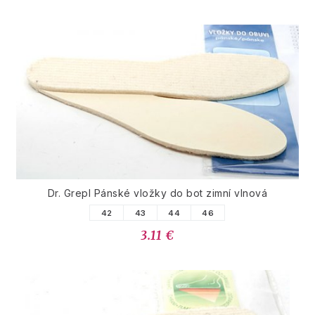
Dr. Grepl Pánské vložky do bot zimní vlnová
42
43
44
46
3.11 €