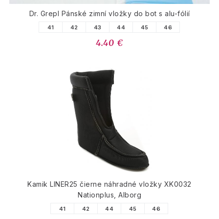
Dr. Grepl Pánské zimní vložky do bot s alu-fólií
41
42
43
44
45
46
4.40 €
Kamik LINER25 čierne náhradné vložky XK0032
Nationplus, Alborg
41
42
44
45
46