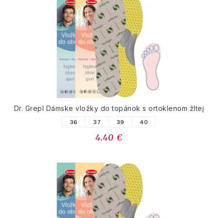
Dr. Grepl Dámske vložky do topánok s ortoklenom žltej
36
37
39
40
4.40 €