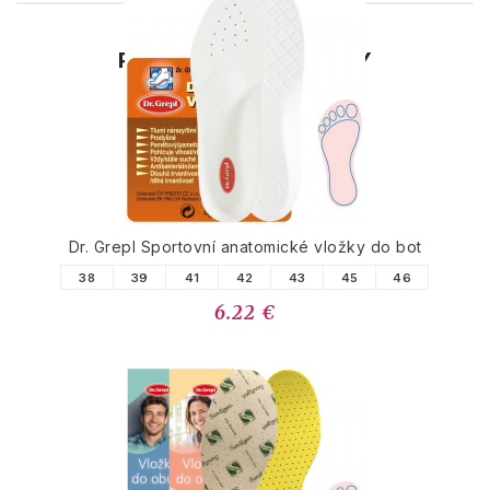
PODOBNÉ PRODUKTY
Dr. Grepl Sportovní anatomické vložky do bot
38
39
41
42
43
45
46
6.22 €