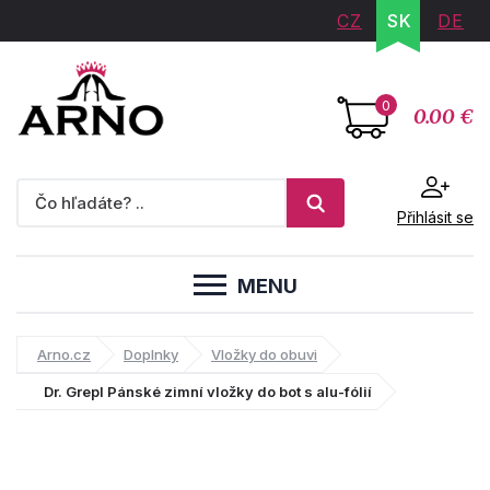
CZ
SK
DE
0
0.00 €
Přihlásit se
MENU
Arno.cz
Doplnky
Vložky do obuvi
Dr. Grepl Pánské zimní vložky do bot s alu-fólií