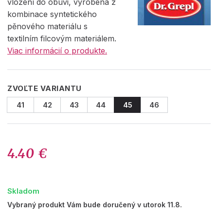
vložení do obuvi, vyrobená z
kombinace syntetického
pěnového materiálu s
textilním filcovým materiálem.
Viac informácií o produkte.
ZVOĽTE VARIANTU
41
42
43
44
45
46
4.40 €
Skladom
Vybraný produkt Vám bude doručený v utorok 11.8.