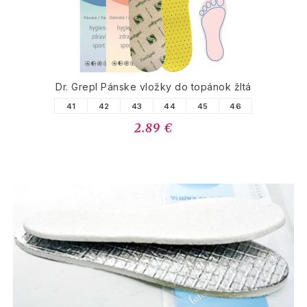
Dr. Grepl Pánske vložky do topánok žltá
41
42
43
44
45
46
2.89 €