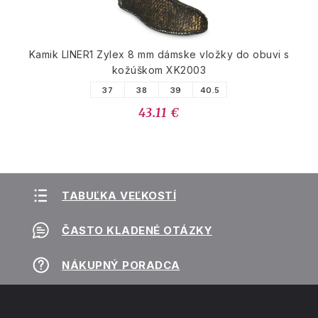
Kamik LINER1 Zylex 8 mm dámske vložky do obuvi s
kožúškom XK2003
37
38
39
40.5
43.11 €
TABUĽKA VEĽKOSTÍ
ČASTO KLADENÉ OTÁZKY
NÁKUPNÝ PORADCA