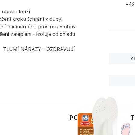
+42
 obuvi slouží
kčení kroku (chrání klouby)
nění nadměrného prostoru v obuvi
šení zateplení - izoluje od chladu
- TLUMÍ NÁRAZY - OZDRAVUJÍ
A
PODOBNÉ PRODUK