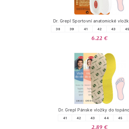
Dr. Grepl Sportovní anatomické vlož
38
39
41
42
43
4
6.22 €
Dr. Grepl Pánske vložky do topáno
41
42
43
44
45
2.89 €