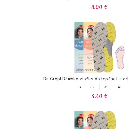
8.00 €
Dr. Grepl Dámske vložky do topánok s ort
36
37
39
40
4.40 €