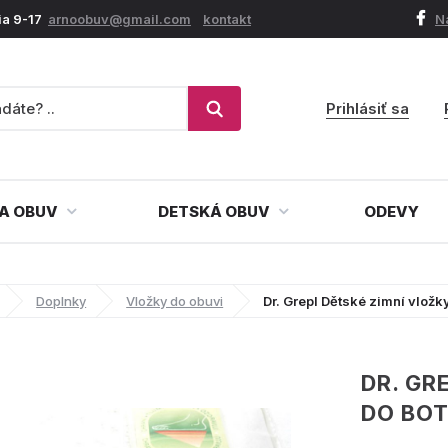
ia 9-17
arnoobuv@gmail.com
kontakt
N
Prihlásiť sa
A OBUV
DETSKÁ OBUV
ODEVY
Doplnky
Vložky do obuvi
Dr. Grepl Dětské zimní vložk
DR. GR
DO BO