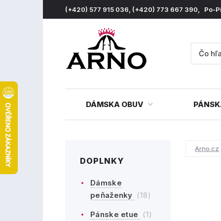
(+420) 577 915 036, (+420) 773 667 390, Po-P
DÁMSKA OBUV
PÁNSK
Arno.cz
DOPLNKY
Dámske
peňaženky
(18)
Pánske etue
(1)