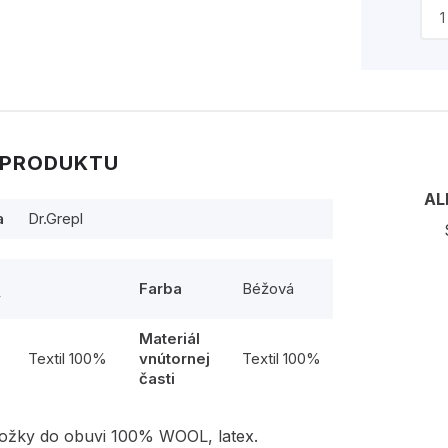
 PRODUKTU
AL
a
Dr.Grepl
Farba
Béžová
y
Materiál
l
Textil 100%
vnútornej
Textil 100%
časti
ložky do obuvi 100% WOOL, latex.