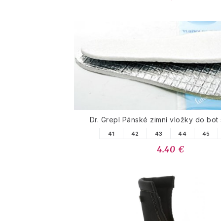
Dr. Grepl Pánské zimní vložky do bot s
41
42
43
44
45
4.40 €