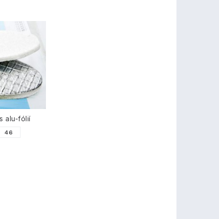
 alu-fólií
46