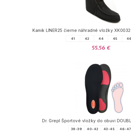
Kamik LINER25 čierne náhradné vložky XK0032 
41
42
44
45
4
55.56 €
Dr. Grepl Športové vložky do obuvi DOU
38-39
40-42
43-45
46-4