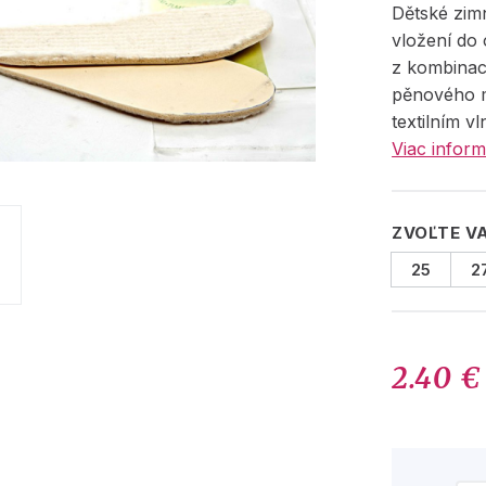
Dětské zimn
vložení do
z kombinac
pěnového m
textilním v
Viac inform
ZVOĽTE V
25
2
2.40 €