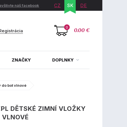
CZ
SK
DE
avštívte náš facebook
0
0.00 €
Registrácia
ZNAČKY
DOPLNKY
y do bot vlnové
EPL DĚTSKÉ ZIMNÍ VLOŽKY
T VLNOVÉ