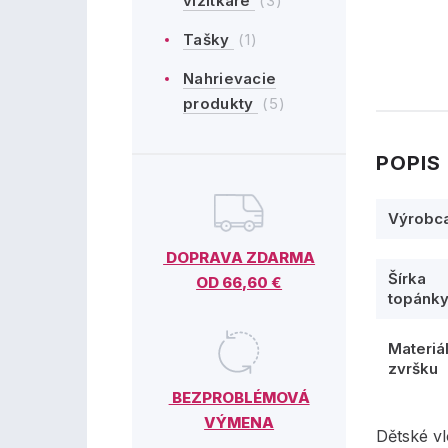
vizitkáre
(3)
Tašky
(1)
Nahrievacie
produkty
(5)
POPIS
Výrobc
DOPRAVA ZDARMA
Šírka
OD 66,60 €
topánk
Materiá
zvršku
BEZPROBLÉMOVÁ
VÝMENA
Dětské v