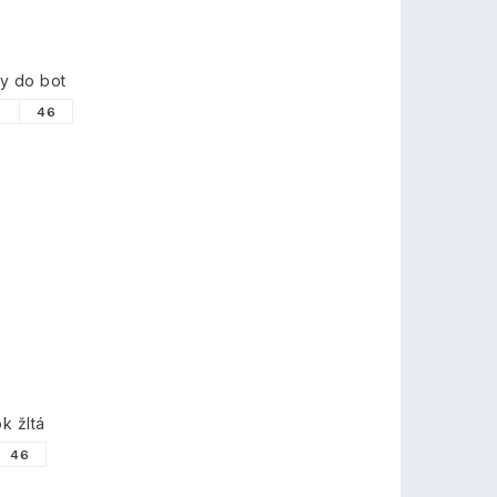
ky do bot
5
46
k žltá
46