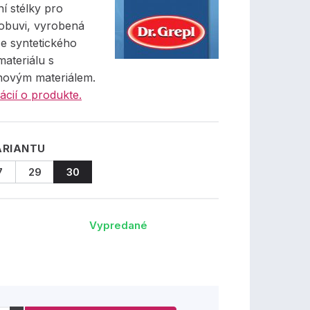
í stélky pro
 obuvi, vyrobená
e syntetického
ateriálu s
lnovým materiálem.
ácií o produkte.
ARIANTU
7
29
30
Vypredané