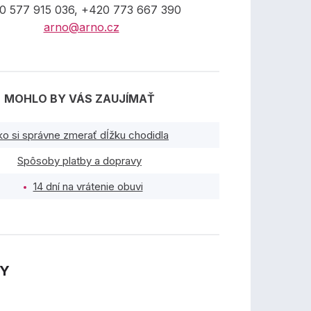
0 577 915 036, +420 773 667 390
arno@arno.cz
MOHLO BY VÁS ZAUJÍMAŤ
ko si správne zmerať dĺžku chodidla
Spôsoby platby a dopravy
14 dní na vrátenie obuvi
TY