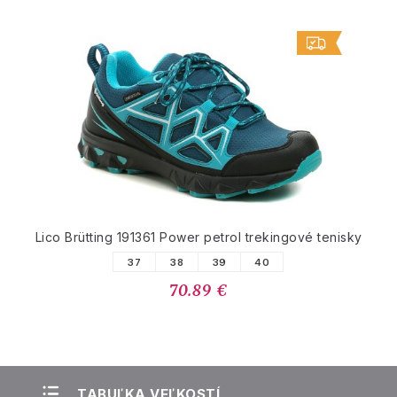
Lico Brütting 191361 Power petrol trekingové tenisky
37
38
39
40
70.89 €
TABUĽKA VEĽKOSTÍ