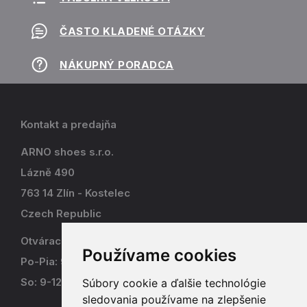
ČASTO KLADENÉ OTÁZKY
NÁKUPNÝ PORADCA
Kontakt a predajňa
ARNO shoes s.r.o.
Lázně 490
763 14 Zlín - Kostelec
Czech Republic
Otváracia doba
Používame cookies
Po-Pia: 9-17
So: 9-12
Súbory cookie a ďalšie technológie
sledovania používame na zlepšenie