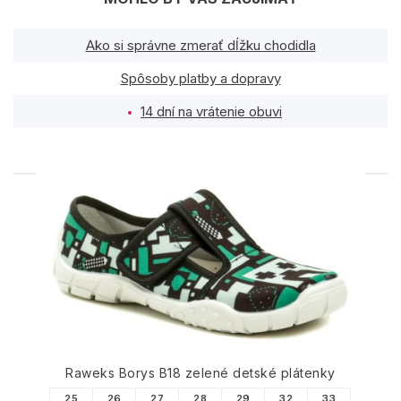
Ako si správne zmerať dĺžku chodidla
Spôsoby platby a dopravy
14 dní na vrátenie obuvi
PODOBNÉ PRODUKTY
Raweks Borys B18 zelené detské plátenky
25
26
27
28
29
32
33