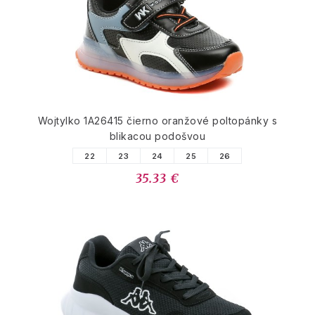
Wojtylko 1A26415 čierno oranžové poltopánky s
blikacou podošvou
22
23
24
25
26
35.33 €