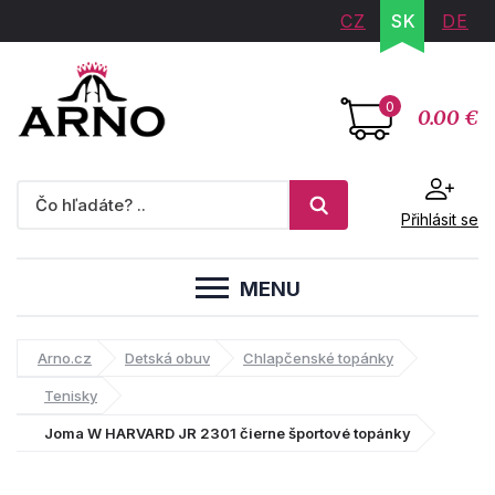
CZ
SK
DE
0
0.00 €
Přihlásit se
MENU
Arno.cz
Detská obuv
Chlapčenské topánky
Tenisky
Joma W HARVARD JR 2301 čierne športové topánky