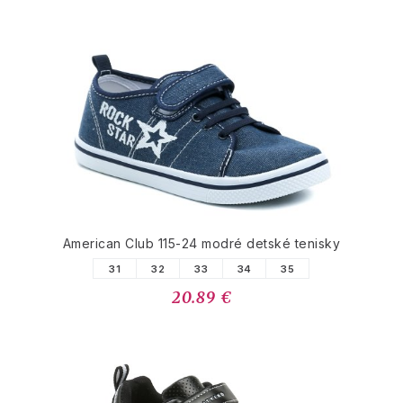
American Club 115-24 modré detské tenisky
31
32
33
34
35
20.89 €