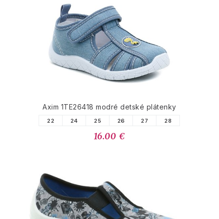
Axim 1TE26418 modré detské plátenky
22
24
25
26
27
28
16.00 €