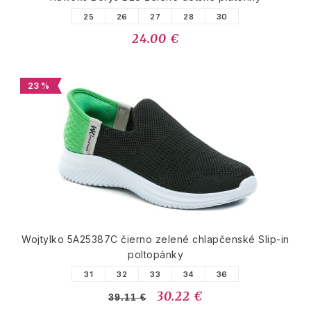
25
26
27
28
30
24.00 €
23 %
Wojtylko 5A25387C čierno zelené chlapčenské Slip-in
poltopánky
31
32
33
34
36
30.22 €
39.11 €