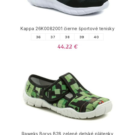
Kappa 26K0082001 čierne športové tenisky
36
37
38
39
40
44.22 €
Raweks Borys B28 zelené detské plátenky