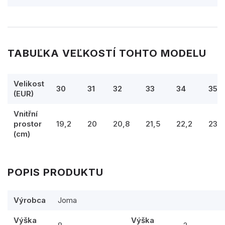
TABUĽKA VEĽKOSTÍ TOHTO MODELU
Velikost
30
31
32
33
34
35
(EUR)
Vnitřní
prostor
19,2
20
20,8
21,5
22,2
23
(cm)
POPIS PRODUKTU
Výrobca
Joma
Výška
Výška