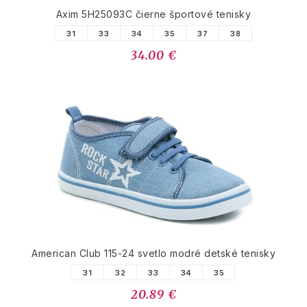
Axim 5H25093C čierne športové tenisky
31
33
34
35
37
38
34.00 €
American Club 115-24 svetlo modré detské tenisky
31
32
33
34
35
20.89 €