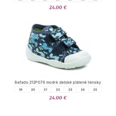
24.00 €
Befado 212P076 modré detské plátené tenisky
19
20
21
22
23
24
25
24.00 €