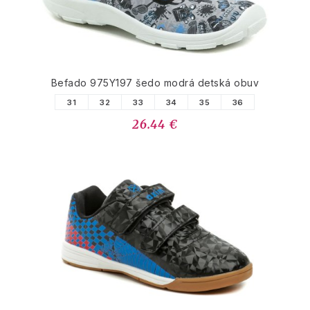
Befado 975Y197 šedo modrá detská obuv
31
32
33
34
35
36
26.44 €