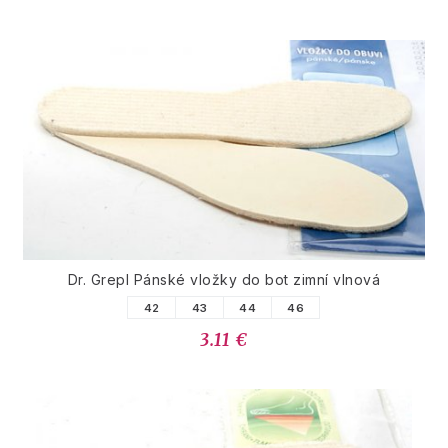
Dr. Grepl Pánské vložky do bot zimní vlnová
42
43
44
46
3.11 €