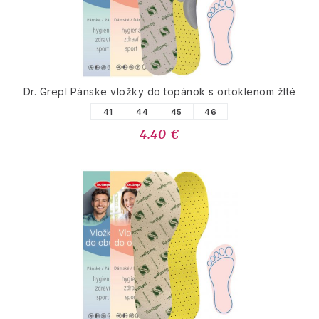
Dr. Grepl Pánske vložky do topánok s ortoklenom žlté
41
44
45
46
4.40 €