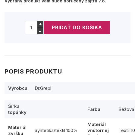
Vybraný produkt Vám bude doručený zajtra 7.8.
+
−
POPIS PRODUKTU
Výrobca
Dr.Grepl
Šírka
Farba
Béžová
topánky
Materiál
Materiál
Syntetika/textil 100%
vnútornej
Textil 
zvršku