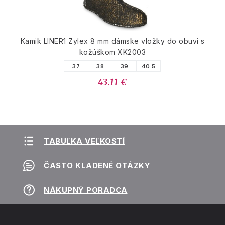
Kamik LINER1 Zylex 8 mm dámske vložky do obuvi s
kožúškom XK2003
37
38
39
40.5
43.11 €
TABUĽKA VEĽKOSTÍ
ČASTO KLADENÉ OTÁZKY
NÁKUPNÝ PORADCA