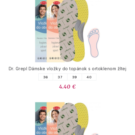
Dr. Grepl Dámske vložky do topánok s ortoklenom žltej
36
37
39
40
4.40 €