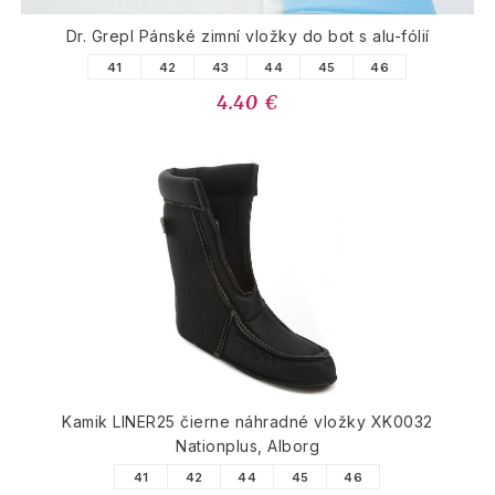
Dr. Grepl Pánské zimní vložky do bot s alu-fólií
41
42
43
44
45
46
4.40 €
Kamik LINER25 čierne náhradné vložky XK0032
Nationplus, Alborg
41
42
44
45
46