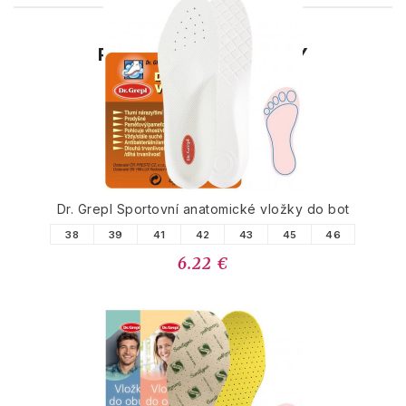
PODOBNÉ PRODUKTY
Dr. Grepl Sportovní anatomické vložky do bot
38
39
41
42
43
45
46
6.22 €