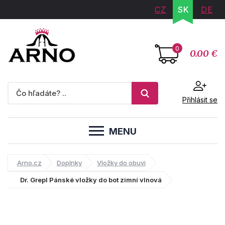
CZ
SK
DE
0
0.00 €
Přihlásit se
MENU
Arno.cz
Doplnky
Vložky do obuvi
Dr. Grepl Pánské vložky do bot zimní vlnová