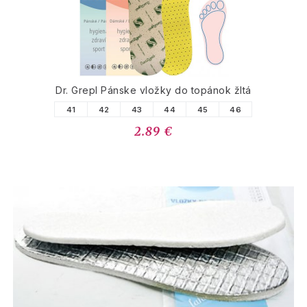
Dr. Grepl Pánske vložky do topánok žltá
41
42
43
44
45
46
2.89 €