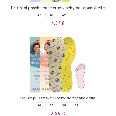
Dr. Grepl pánske nadmerné vložky do topánok žlté
47
48
49
50
4.31 €
Dr. Grepl Dámske vložky do topánok žltá
36
37
38
39
2.89 €