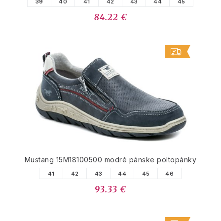
39
40
41
42
43
44
45
84.22 €
Mustang 15M18100500 modré pánske poltopánky
41
42
43
44
45
46
93.33 €