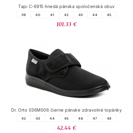
Tapi C-6915 hnedá pánska spoločenská obuv
39
40
41
42
43
44
45
101.33 €
Dr. Orto 036M006 čierne pánske zdravotné topánky
42
43
44
45
46
47
48
42.44 €