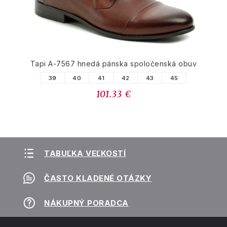
Tapi A-7567 hnedá pánska spoločenská obuv
39
40
41
42
43
45
101.33 €
TABUĽKA VEĽKOSTÍ
ČASTO KLADENÉ OTÁZKY
NÁKUPNÝ PORADCA