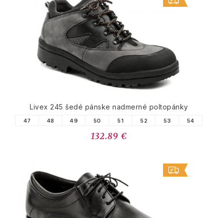
Livex 245 šedé pánske nadmerné poltopánky
47
48
49
50
51
52
53
54
132.89 €