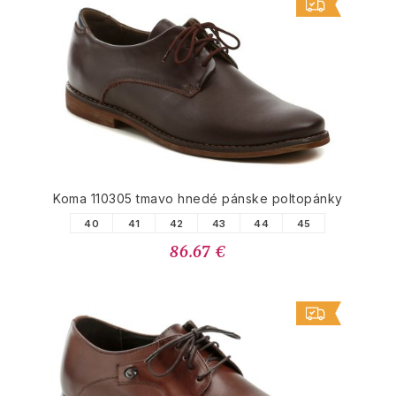
Koma 110305 tmavo hnedé pánske poltopánky
40
41
42
43
44
45
86.67 €