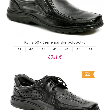
Koma 507 černé pánské polobotky
39
40
41
42
43
44
45
87.11 €