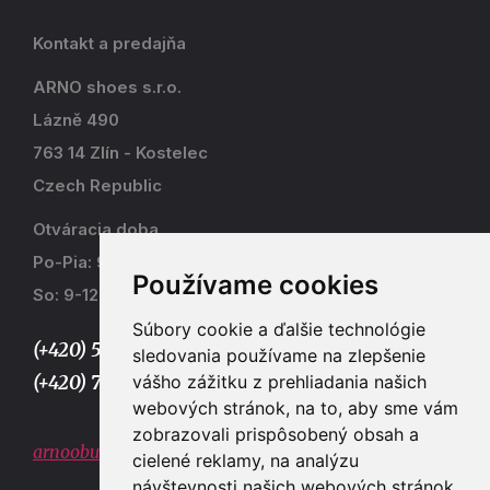
Kontakt a predajňa
ARNO shoes s.r.o.
Lázně 490
763 14 Zlín - Kostelec
Czech Republic
Otváracia doba
Po-Pia: 9-17
Používame cookies
So: 9-12
Súbory cookie a ďalšie technológie
(+420) 577 915 036,
sledovania používame na zlepšenie
vášho zážitku z prehliadania našich
(+420) 773 667 390
webových stránok, na to, aby sme vám
zobrazovali prispôsobený obsah a
arnoobuv@gmail.com
cielené reklamy, na analýzu
návštevnosti našich webových stránok