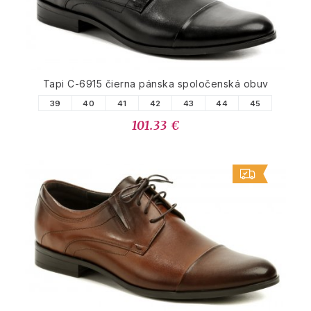
Tapi C-6915 čierna pánska spoločenská obuv
39
40
41
42
43
44
45
101.33 €