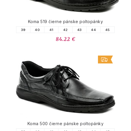
Koma 519 čierne pánske poltopánky
39
40
41
42
43
44
45
84.22 €
Koma 500 čierne pánske poltopánky