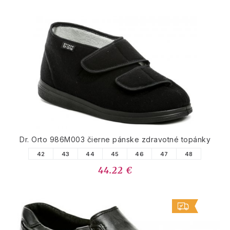
Dr. Orto 986M003 čierne pánske zdravotné topánky
42
43
44
45
46
47
48
44.22 €