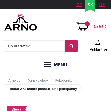
CZ
SK
DE
0
0.00 €
Přihlásit se
MENU
Arno.cz
Pánska obuv
Poltopánky
Bukat 272 hnedé pánske letné poltopánky
Sleva