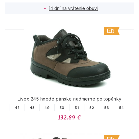
14 dní na vrátenie obuvi
PODOBNÉ PRODUKTY
Livex 245 hnedé pánske nadmerné poltopánky
47
48
49
50
51
52
53
54
132.89 €