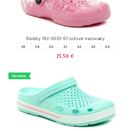
Slobby 192-0033-S1 ružové nazúvaky
28
29
30
31
32
33
34
15.56 €
Novinka