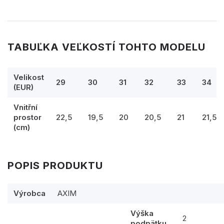
TABUĽKA VEĽKOSTÍ TOHTO MODELU
Velikost
29
30
31
32
33
34
(EUR)
Vnitřní
prostor
22,5
19,5
20
20,5
21
21,5
(cm)
POPIS PRODUKTU
Výrobca
AXIM
Výška
2
podpätku