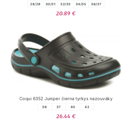
28/29
30/31
32/33
34/35
36/37
20.89 €
Coqui 6352 Jumper čierna tyrkys nazouváky
36
37
40
42
26.44 €