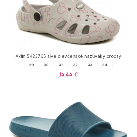
Axim 5K23765 sivé dievčenské nazúvaky crocsy
29
30
31
32
33
34
14.44 €