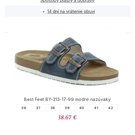
Spôsoby platby a dopravy
14 dní na vrátenie obuvi
PODOBNÉ PRODUKTY
Best Feet BY-213-17-99 modré nazúvaky
36
37
38
39
40
41
42
38.67 €