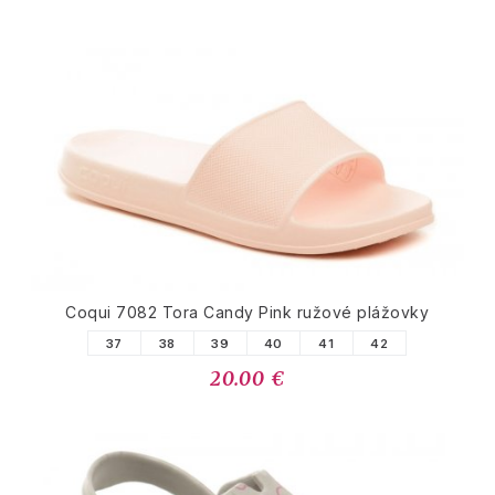
Coqui 7082 Tora Candy Pink ružové plážovky
37
38
39
40
41
42
20.00 €