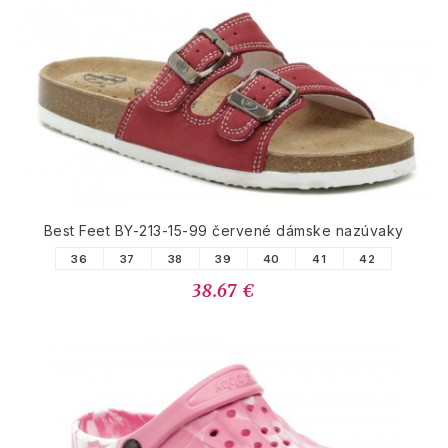
Best Feet BY-213-15-99 červené dámske nazúvaky
36
37
38
39
40
41
42
38.67 €