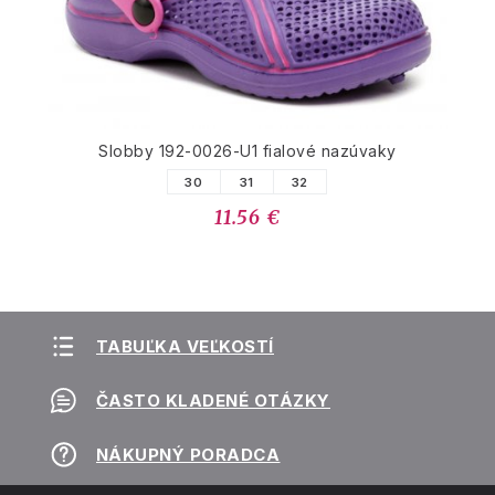
Slobby 192-0026-U1 fialové nazúvaky
30
31
32
11.56 €
TABUĽKA VEĽKOSTÍ
ČASTO KLADENÉ OTÁZKY
NÁKUPNÝ PORADCA