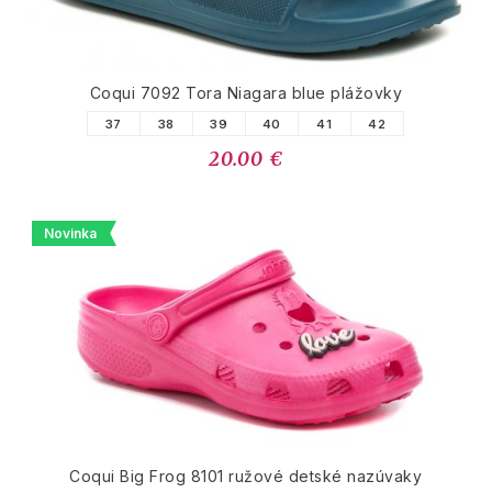
Coqui 7092 Tora Niagara blue plážovky
37
38
39
40
41
42
20.00 €
Novinka
Coqui Big Frog 8101 ružové detské nazúvaky