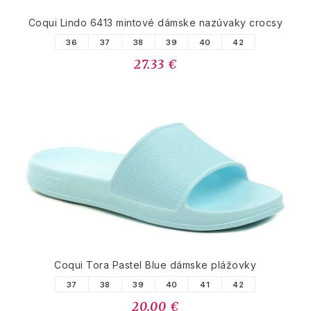
Coqui Lindo 6413 mintové dámske nazúvaky crocsy
36
37
38
39
40
42
27.33 €
Coqui Tora Pastel Blue dámske plážovky
37
38
39
40
41
42
20.00 €