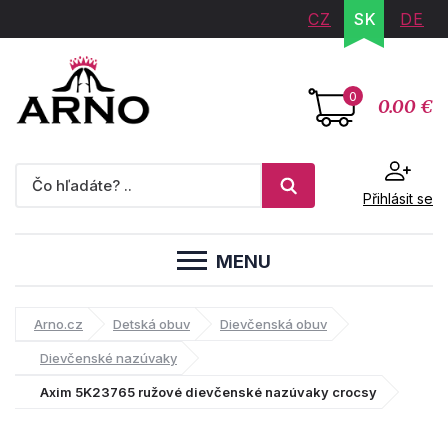
CZ
SK
DE
0
0.00 €
Přihlásit se
MENU
Arno.cz
Detská obuv
Dievčenská obuv
Dievčenské nazúvaky
Axim 5K23765 ružové dievčenské nazúvaky crocsy