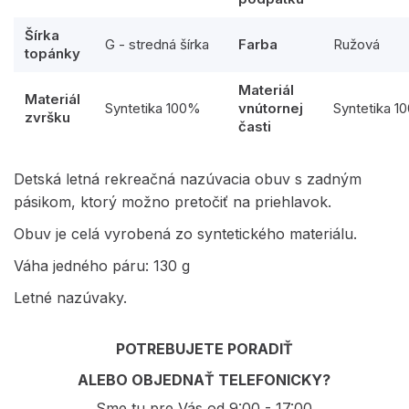
Šírka
G - stredná šírka
Farba
Ružová
topánky
Materiál
Materiál
Syntetika 100%
vnútornej
Syntetika 1
zvršku
časti
Detská letná rekreačná nazúvacia obuv s zadným
pásikom, ktorý možno pretočiť na priehlavok.
Obuv je celá vyrobená zo syntetického materiálu.
Váha jedného páru: 130 g
Letné nazúvaky.
POTREBUJETE PORADIŤ
ALEBO OBJEDNAŤ TELEFONICKY?
Sme tu pre Vás od 9:00 - 17:00