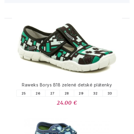
PODOBNÉ PRODUKTY
Raweks Borys B18 zelené detské plátenky
25
26
27
28
29
32
33
24.00 €