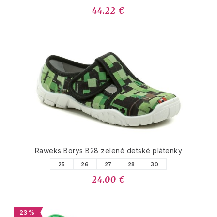
44.22 €
Raweks Borys B28 zelené detské plátenky
25
26
27
28
30
24.00 €
23 %