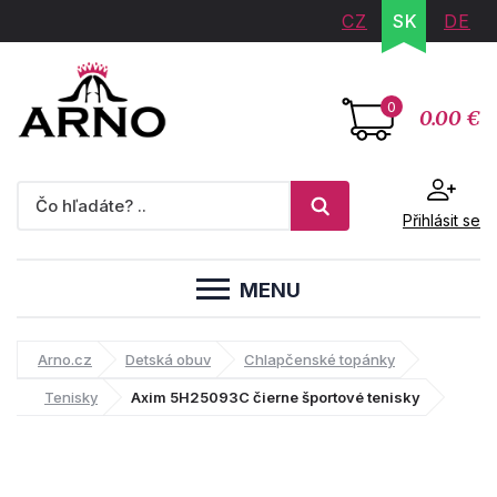
CZ
SK
DE
0
0.00 €
Přihlásit se
MENU
Arno.cz
Detská obuv
Chlapčenské topánky
Tenisky
Axim 5H25093C čierne športové tenisky