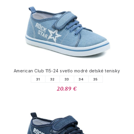
American Club 115-24 svetlo modré detské tenisky
31
32
33
34
35
20.89 €