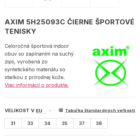
AXIM 5H25093C ČIERNE ŠPORTOVÉ
TENISKY
Celoročná športová indoor
obuv so zapínaním na suchý
zips, vyrobená zo
syntetického materiálu so
stielkou z prírodnej kože.
Viac informácií o produkte.
VELIKOST V
Tabuľka štandardných veľkostí
31
33
34
35
37
38