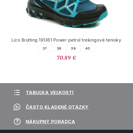
Lico Brütting 191361 Power petrol trekingové tenisky
37
38
39
40
70.89 €
TABUĽKA VEĽKOSTÍ
ČASTO KLADENÉ OTÁZKY
NÁKUPNÝ PORADCA