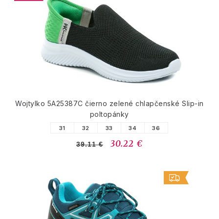
Wojtylko 5A25387C čierno zelené chlapčenské Slip-in
poltopánky
31
32
33
34
36
30.22 €
39.11 €