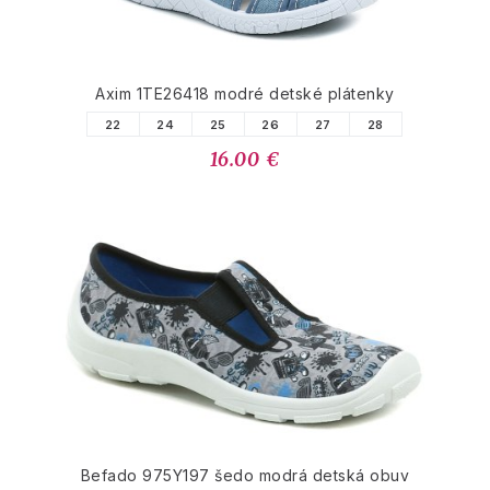
Axim 1TE26418 modré detské plátenky
22
24
25
26
27
28
16.00 €
Befado 975Y197 šedo modrá detská obuv