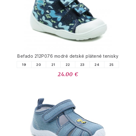
Befado 212P076 modré detské plátené tenisky
19
20
21
22
23
24
25
24.00 €