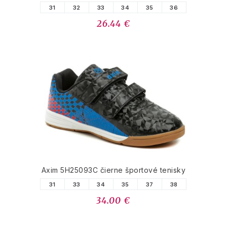
31
32
33
34
35
36
26.44 €
Axim 5H25093C čierne športové tenisky
31
33
34
35
37
38
34.00 €