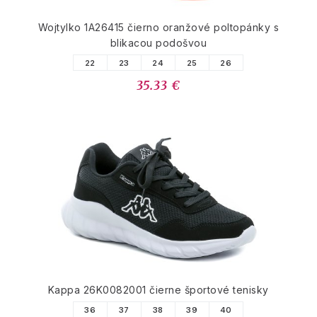
Wojtylko 1A26415 čierno oranžové poltopánky s
blikacou podošvou
22
23
24
25
26
35.33 €
Kappa 26K0082001 čierne športové tenisky
36
37
38
39
40