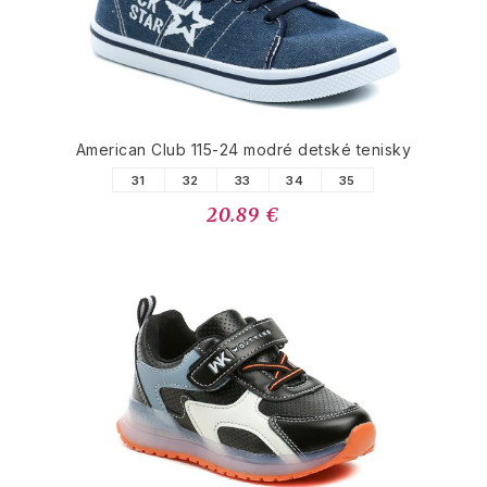
American Club 115-24 modré detské tenisky
31
32
33
34
35
20.89 €