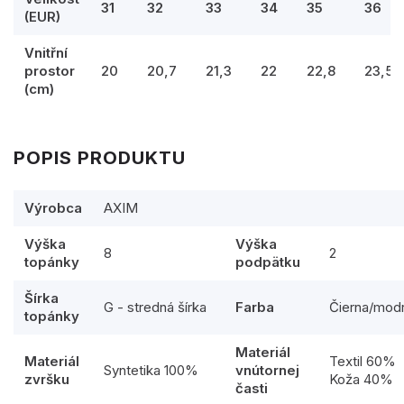
31
32
33
34
35
36
(EUR)
Vnitřní
prostor
20
20,7
21,3
22
22,8
23,5
(cm)
POPIS PRODUKTU
Výrobca
AXIM
Výška
Výška
8
2
topánky
podpätku
Šírka
G - stredná šírka
Farba
Čierna/mod
topánky
Materiál
Materiál
Textil 60%
Syntetika 100%
vnútornej
zvršku
Koža 40%
časti