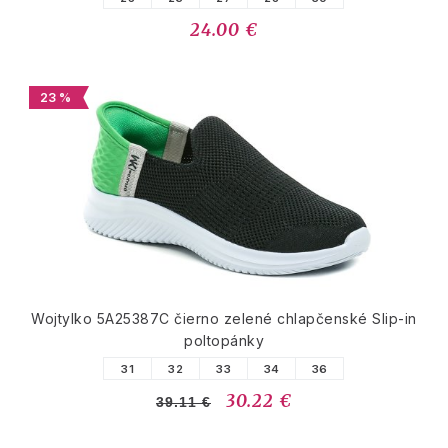
24.00 €
23 %
Wojtylko 5A25387C čierno zelené chlapčenské Slip-in
poltopánky
31
32
33
34
36
30.22 €
39.11 €