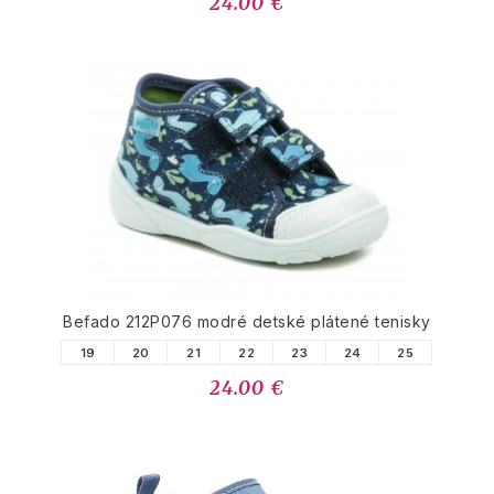
24.00 €
Befado 212P076 modré detské plátené tenisky
19
20
21
22
23
24
25
24.00 €