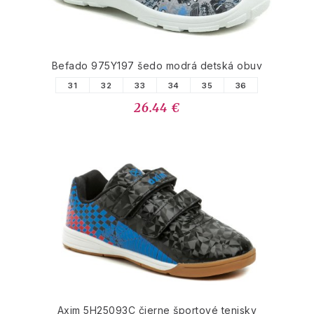
Befado 975Y197 šedo modrá detská obuv
31
32
33
34
35
36
26.44 €
Axim 5H25093C čierne športové tenisky