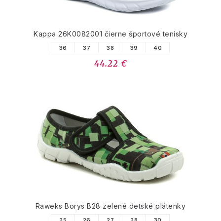
Kappa 26K0082001 čierne športové tenisky
36
37
38
39
40
44.22 €
Raweks Borys B28 zelené detské plátenky
25
26
27
28
30