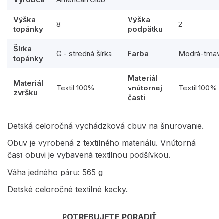
Výška
Výška
8
2
topánky
podpätku
Šírka
G - stredná šírka
Farba
Modrá-tma
topánky
Materiál
Materiál
Textil 100%
vnútornej
Textil 100%
zvršku
časti
Detská celoročná vychádzková obuv na šnurovanie.
Obuv je vyrobená z textilného materiálu. Vnútorná
časť obuvi je vybavená textilnou podšívkou.
Váha jedného páru: 565 g
Detské celoročné textilné kecky.
POTREBUJETE PORADIŤ