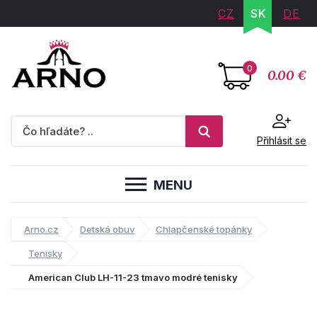
CZ
SK
DE
0
0.00 €
Přihlásit se
MENU
Arno.cz
Detská obuv
Chlapčenské topánky
Tenisky
American Club LH-11-23 tmavo modré tenisky