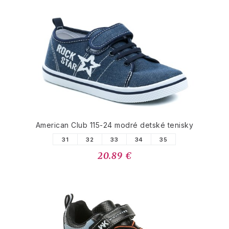
American Club 115-24 modré detské tenisky
31
32
33
34
35
20.89 €