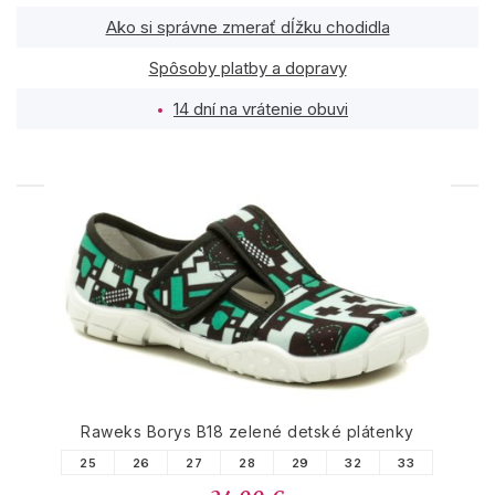
Ako si správne zmerať dĺžku chodidla
Spôsoby platby a dopravy
14 dní na vrátenie obuvi
PODOBNÉ PRODUKTY
Raweks Borys B18 zelené detské plátenky
25
26
27
28
29
32
33