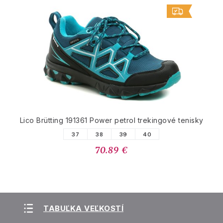
Lico Brütting 191361 Power petrol trekingové tenisky
37
38
39
40
70.89 €
TABUĽKA VEĽKOSTÍ