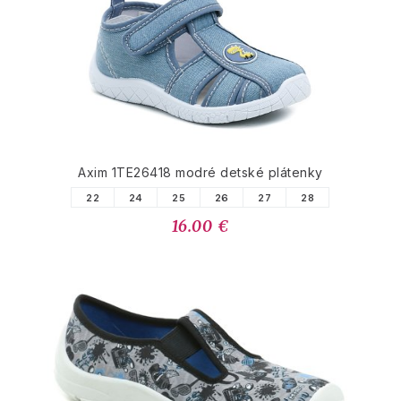
Axim 1TE26418 modré detské plátenky
22
24
25
26
27
28
16.00 €