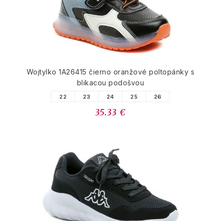
Wojtylko 1A26415 čierno oranžové poltopánky s
blikacou podošvou
22
23
24
25
26
35.33 €