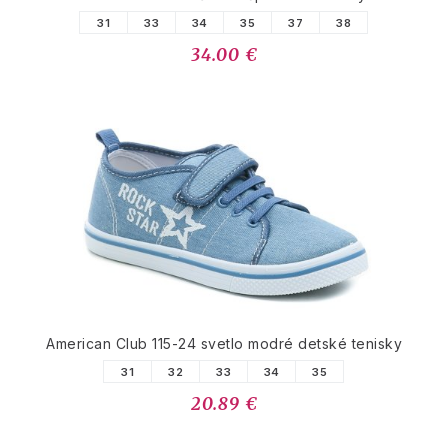
31
33
34
35
37
38
34.00 €
American Club 115-24 svetlo modré detské tenisky
31
32
33
34
35
20.89 €