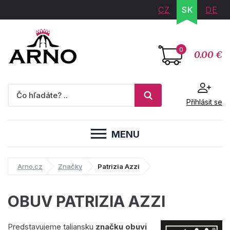
CZ
SK
DE
0
0.00 €
Přihlásit se
MENU
Arno.cz
Značky
Patrizia Azzi
OBUV PATRIZIA AZZI
Predstavujeme taliansku
značku obuvi