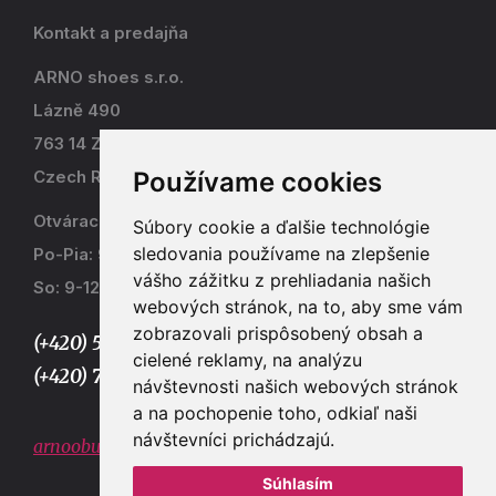
Kontakt a predajňa
ARNO shoes s.r.o.
Lázně 490
763 14 Zlín - Kostelec
Používame cookies
Czech Republic
Otváracia doba
Súbory cookie a ďalšie technológie
sledovania používame na zlepšenie
Po-Pia: 9-17
vášho zážitku z prehliadania našich
So: 9-12
webových stránok, na to, aby sme vám
zobrazovali prispôsobený obsah a
(+420) 577 915 036,
cielené reklamy, na analýzu
(+420) 773 667 390
návštevnosti našich webových stránok
a na pochopenie toho, odkiaľ naši
návštevníci prichádzajú.
arnoobuv@gmail.com
Súhlasím