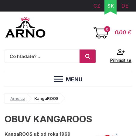
CZ
SK
DE
0
0.00 €
Přihlásit se
MENU
Arno.cz
KangaROOS
OBUV KANGAROOS
KangaROOS už od roku 1969