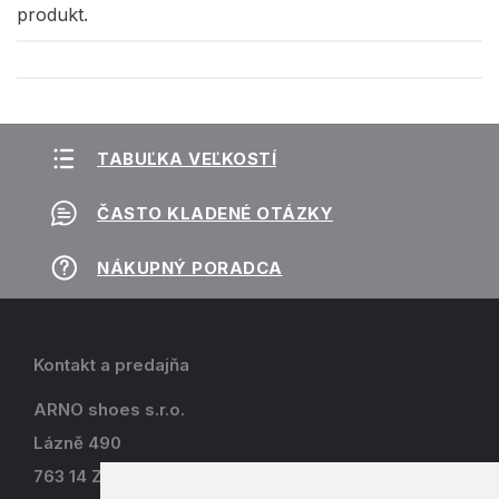
produkt.
TABUĽKA VEĽKOSTÍ
ČASTO KLADENÉ OTÁZKY
NÁKUPNÝ PORADCA
Kontakt a predajňa
ARNO shoes s.r.o.
Lázně 490
763 14 Zlín - Kostelec