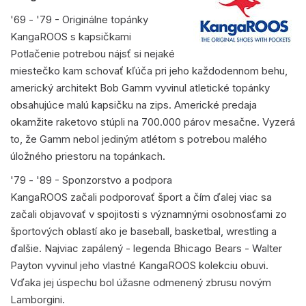
'69 - '79 - Originálne topánky
KangaROOS s kapsičkami
Potlačenie potrebou nájsť si nejaké
miestečko kam schovať kľúča pri jeho každodennom behu,
americký architekt Bob Gamm vyvinul atletické topánky
obsahujúce malú kapsičku na zips. Americké predaja
okamžite raketovo stúpli na 700.000 párov mesačne. Vyzerá
to, že Gamm nebol jediným atlétom s potrebou malého
úložného priestoru na topánkach.
'79 - '89 - Sponzorstvo a podpora
KangaROOS začali podporovať šport a čím ďalej viac sa
začali objavovať v spojitosti s významnými osobnosťami zo
športových oblastí ako je baseball, basketbal, wrestling a
ďalšie. Najviac zapálený - legenda Bhicago Bears - Walter
Payton vyvinul jeho vlastné KangaROOS kolekciu obuvi.
Vďaka jej úspechu bol úžasne odmenený zbrusu novým
Lamborgini.