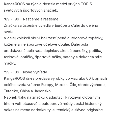
KangaROOS sa rýchlo dostala medzi prvých TOP 5
svetových športových značiek.
'89 - '99 - Rastieme a rastieme!
Značka sa úspešne uviedla v Európe a ďalej do celého
sveta.
V celej kolekcii obuvi boli zastúpené outdoorové topánky,
kožené a iné športové účelové obutie. Ďalej bola
predstavená celá rada doplnkov ako sú ponožky, potítka,
tenisové loptičky, športové tašky, batohy a dokonca milé
hračky.
'99 - '09 - Nové výhľady
KangaROOS dnes predáva výrobky vo viac ako 60 krajinách
celého sveta vrátane Európy, Mexika, Čile, stredovýchode,
Turecko, China a Japonsko.
Napriek tlaku na značku k adaptácii k rôznym globálnym
trhom voľnočasové a outdoorové módy zostal historický
odkaz na meno nedotknutý, autentický a slávne originálne.