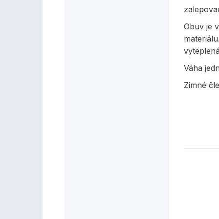
zalepova
Obuv je v
materiálu
vyteplen
Váha jed
Zimné čl