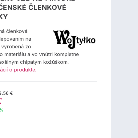
ČENSKÉ ČLENKOVÉ
KY
ná členková
lepovaním na
, vyrobená zo
o materiálu a vo vnútri kompletne
textilným chlpatým kožúškom.
ácií o produkte.
9.56 €
€
 %