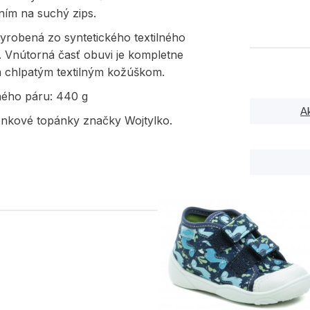
ním na suchý zips.
yrobená zo syntetického textilného
. Vnútorná časť obuvi je kompletne
á chlpatým textilným kožúškom.
ného páru: 440 g
A
enkové topánky značky Wojtylko.
PODOBNÉ PRODUK