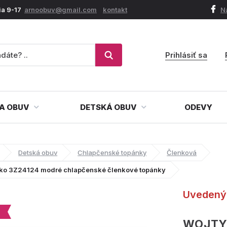
ia 9-17
arnoobuv@gmail.com
kontakt
N
Prihlásiť sa
A OBUV
DETSKÁ OBUV
ODEVY
Detská obuv
Chlapčenské topánky
Členková
lko 3Z24124 modré chlapčenské členkové topánky
Uvedený 
WOJTY