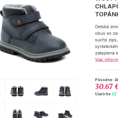
CHLAP
TOPÁN
Detská zim
obuv so za
suchý zips
syntetickéh
zateplená 
Viac inform
Pôvodne:
3
30.67 
Ušetríte
22