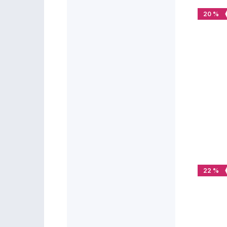
20 %
22 %