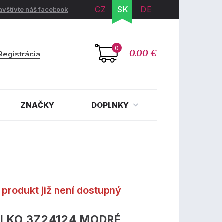
CZ
SK
DE
avštívte náš facebook
0
0.00 €
Registrácia
ZNAČKY
DOPLNKY
produkt již není dostupný
LKO 3Z24124 MODRÉ