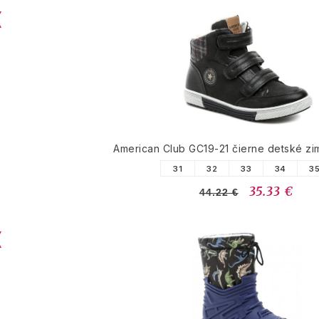
American Club GC19-21 čierne detské z
31
32
33
34
3
35.33 €
44.22 €