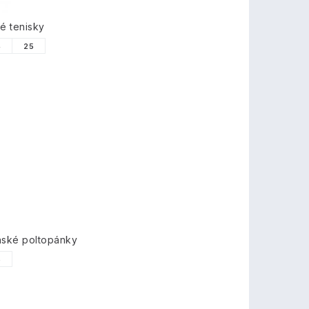
é tenisky
4
25
nské poltopánky
6