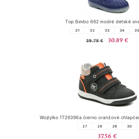
Top Bimbo 662 modré detské sn
31
32
33
34
3
30.89 €
39.78 €
Wojtylko 1T26396a čierno oranžové chlapče
27
28
29
30
37.56 €