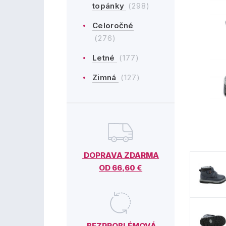
topánky
(298)
Celoročné
(276)
Letné
(177)
Zimná
(127)
DOPRAVA ZDARMA
OD 66,60 €
BEZPROBLÉMOVÁ