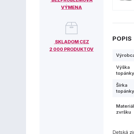
VÝMENA
POPIS
SKLADOM CEZ
2 000 PRODUKTOV
Výrobc
Výška
topánk
Šírka
topánk
Materiá
zvršku
Detská z