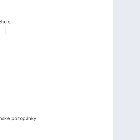
ehule
5
nské poltopánky