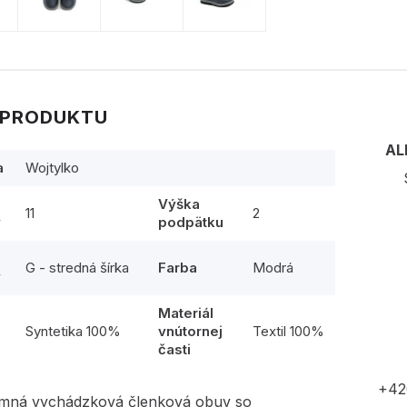
 PRODUKTU
AL
a
Wojtylko
Výška
11
2
y
podpätku
G - stredná šírka
Farba
Modrá
y
Materiál
l
Syntetika 100%
vnútornej
Textil 100%
časti
+42
imná vychádzková členková obuv so