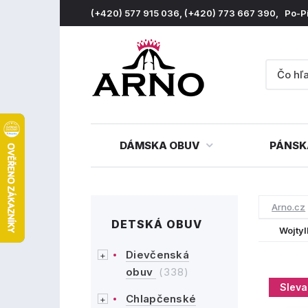
(+420) 577 915 036, (+420) 773 667 390, Po-P
DÁMSKA OBUV
PÁNSK
Arno.cz
DETSKÁ OBUV
Wojty
Dievčenská
obuv
(338)
Sleva
Chlapčenské