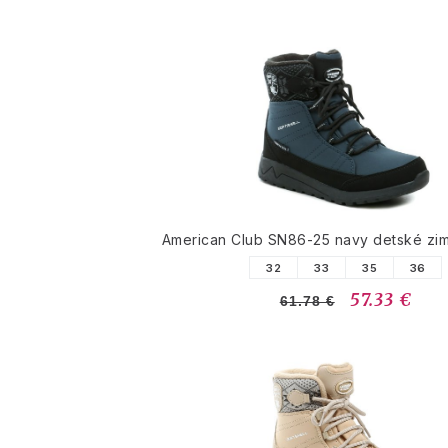
American Club SN86-25 navy detské zi
32
33
35
36
57.33 €
61.78 €