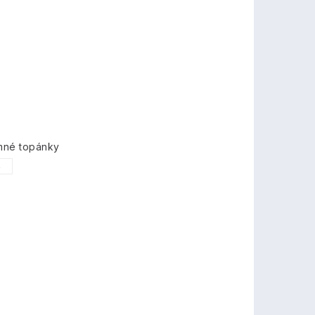
imné topánky
5