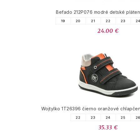
Befado 212P076 modré detské pláten
19
20
21
22
23
2
24.00 €
Wojtylko 1T26396 čierno oranžové chlapče
22
23
24
25
2
35.33 €