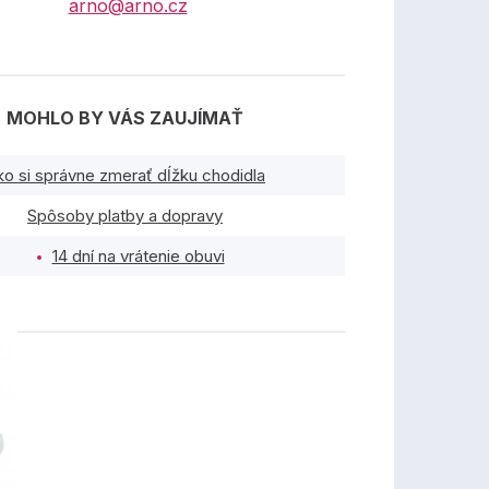
arno@arno.cz
MOHLO BY VÁS ZAUJÍMAŤ
ko si správne zmerať dĺžku chodidla
Spôsoby platby a dopravy
14 dní na vrátenie obuvi
TY