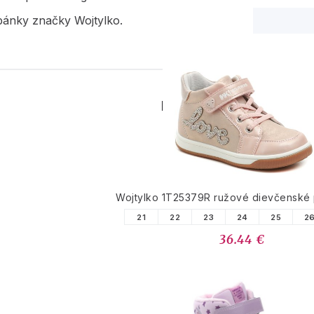
pánky značky Wojtylko.
PODOBNÉ PRODUK
Wojtylko 1T25379R ružové dievčenské
21
22
23
24
25
2
36.44 €