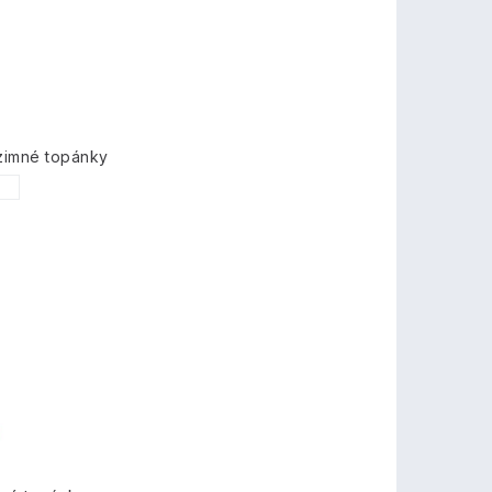
zimné topánky
1