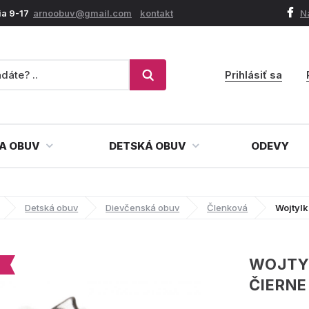
ia 9-17
arnoobuv@gmail.com
kontakt
N
Prihlásiť sa
A OBUV
DETSKÁ OBUV
ODEVY
Detská obuv
Dievčenská obuv
Členková
Wojtyl
WOJTY
ČIERNE