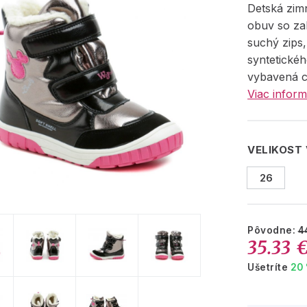
Detská zim
obuv so za
suchý zips
syntetickéh
vybavená c
Viac inform
VELIKOST
26
Pôvodne:
4
35.33 
Ušetríte
20