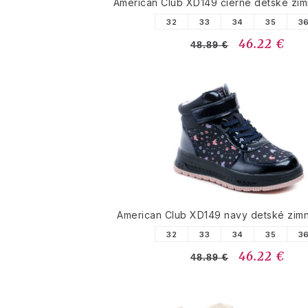
American Club XD149 čierne detské zi
32
33
34
35
3
46.22 €
48.89 €
American Club XD149 navy detské zim
32
33
34
35
3
46.22 €
48.89 €