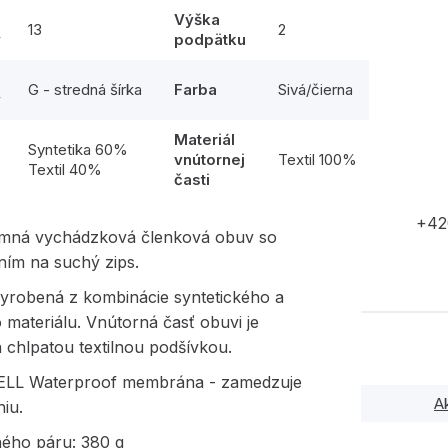
Výška
13
2
y
podpätku
G - stredná šírka
Farba
Sivá/čierna
y
Materiál
l
Syntetika 60%
vnútornej
Textil 100%
Textil 40%
časti
+42
imná vychádzková členková obuv so
ním na suchý zips.
vyrobená z kombinácie syntetického a
o materiálu. Vnútorná časť obuvi je
 chlpatou textilnou podšívkou.
LL Waterproof membrána - zamedzuje
A
iu.
ného páru: 380 g