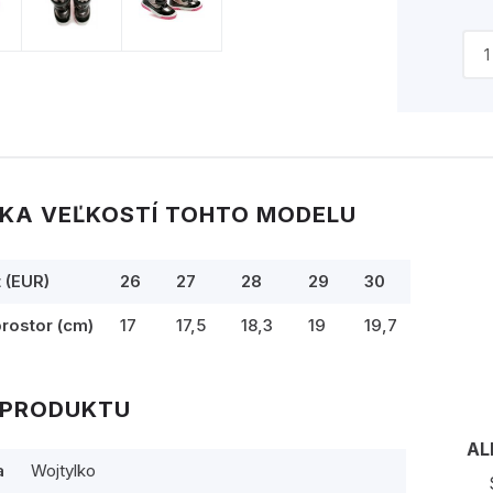
KA VEĽKOSTÍ TOHTO MODELU
t (EUR)
26
27
28
29
30
prostor (cm)
17
17,5
18,3
19
19,7
 PRODUKTU
AL
a
Wojtylko