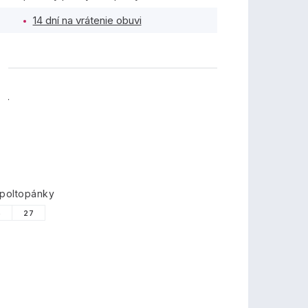
14 dní na vrátenie obuvi
TY
 poltopánky
6
27