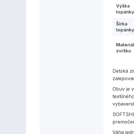
Výška
topánk
Šírka
topánk
Materiá
zvršku
Detská z
zalepova
Obuv je 
textilnéh
vybavená
SOFTSHE
premočen
Váha jed