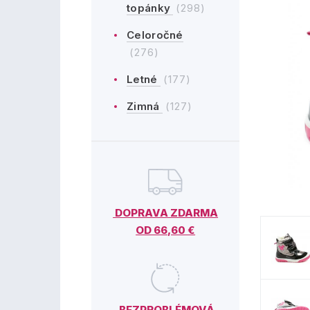
topánky
(298)
Celoročné
(276)
Letné
(177)
Zimná
(127)
DOPRAVA ZDARMA
OD 66,60 €
BEZPROBLÉMOVÁ