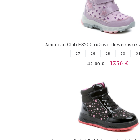
American Club ES200 ružové dievčenské 
27
28
29
30
3
37.56 €
42.00 €