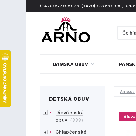
(+420) 577 915 036, (+420) 773 667 390, Po-P
DÁMSKA OBUV
PÁNSK
Arno.cz
DETSKÁ OBUV
Dievčenská
Sleva
obuv
(338)
Chlapčenské