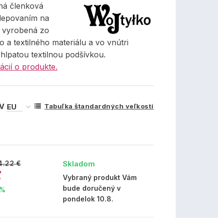
ná členková
lepovaním na
, vyrobená zo
o a textilného materiálu a vo vnútri
hlpatou textilnou podšívkou.
ácií o produkte.
 V
Tabuľka štandardných veľkostí
Skladom
4.22 €
€
Vybraný produkt Vám
bude doručený v
 %
pondelok 10.8.