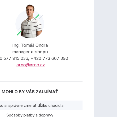
Ing. Tomáš Ondra
manager e-shopu
0 577 915 036, +420 773 667 390
arno@arno.cz
MOHLO BY VÁS ZAUJÍMAŤ
ko si správne zmerať dĺžku chodidla
Spôsoby platby a dopravy