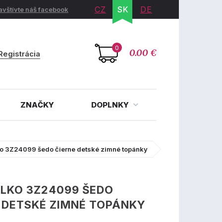
CZ
SK
DE
avštívte náš facebook
0
0.00 €
Registrácia
ZNAČKY
DOPLNKY
ko 3Z24099 šedo čierne detské zimné topánky
LKO 3Z24099 ŠEDO
 DETSKÉ ZIMNÉ TOPÁNKY