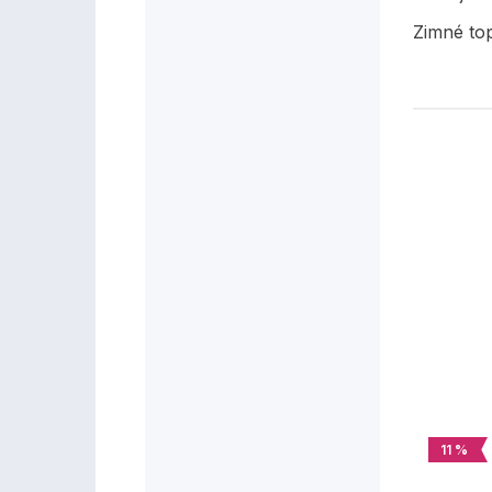
Zimné to
11 %