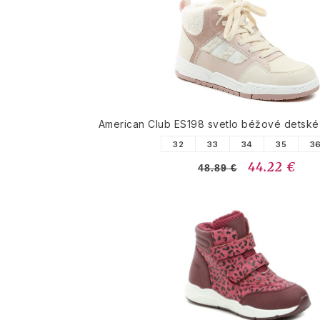
American Club ES198 svetlo béžové detské
32
33
34
35
3
44.22 €
48.89 €