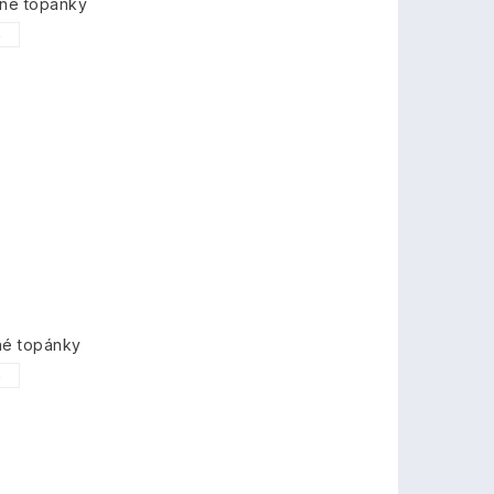
mné topánky
6
né topánky
6