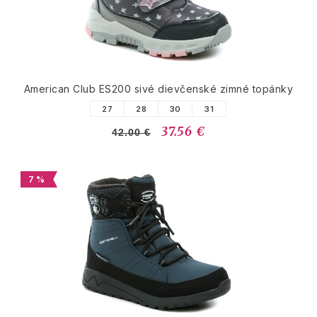
American Club ES200 sivé dievčenské zimné topánky
27
28
30
31
37.56 €
42.00 €
7 %