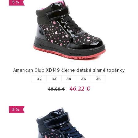
5 %
American Club XD149 čierne detské zimné topánky
32
33
34
35
36
46.22 €
48.89 €
5 %