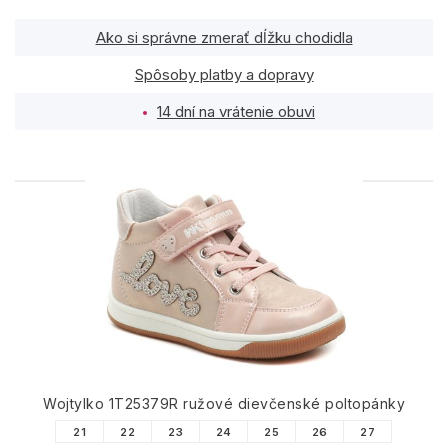
Ako si správne zmerať dĺžku chodidla
Spôsoby platby a dopravy
14 dní na vrátenie obuvi
PODOBNÉ PRODUKTY
Wojtylko 1T25379R ružové dievčenské poltopánky
21
22
23
24
25
26
27