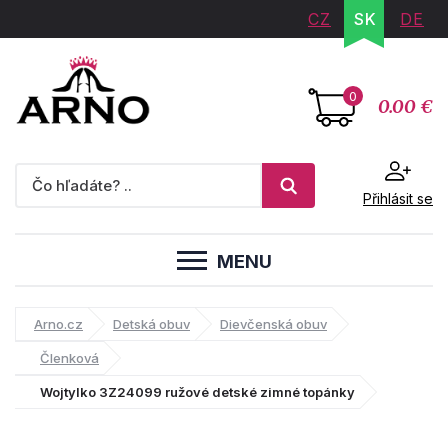
CZ
SK
DE
0
0.00 €
Přihlásit se
MENU
Arno.cz
Detská obuv
Dievčenská obuv
Členková
Wojtylko 3Z24099 ružové detské zimné topánky