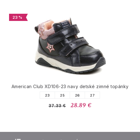
23 %
American Club XD106-23 navy detské zimné topánky
23
25
26
27
28.89 €
37.33 €