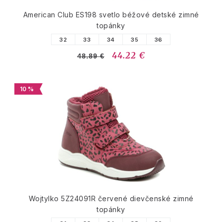
American Club ES198 svetlo béžové detské zimné
topánky
32
33
34
35
36
44.22 €
48.89 €
10 %
Wojtylko 5Z24091R červené dievčenské zimné
topánky