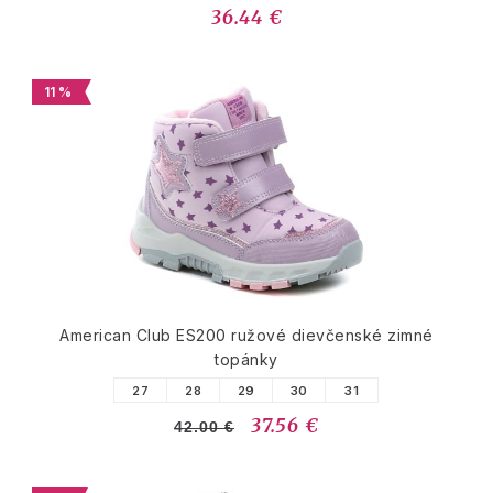
36.44 €
11 %
American Club ES200 ružové dievčenské zimné
topánky
27
28
29
30
31
37.56 €
42.00 €