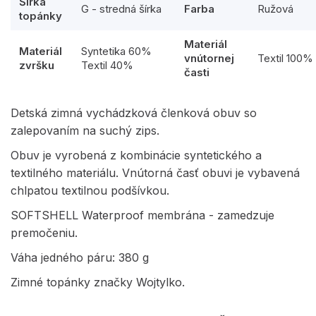
Šírka
G - stredná šírka
Farba
Ružová
topánky
Materiál
Materiál
Syntetika 60%
vnútornej
Textil 100%
zvršku
Textil 40%
časti
Detská zimná vychádzková členková obuv so
zalepovaním na suchý zips.
Obuv je vyrobená z kombinácie syntetického a
textilného materiálu. Vnútorná časť obuvi je vybavená
chlpatou textilnou podšívkou.
SOFTSHELL Waterproof membrána - zamedzuje
premočeniu.
Váha jedného páru: 380 g
Zimné topánky značky Wojtylko.