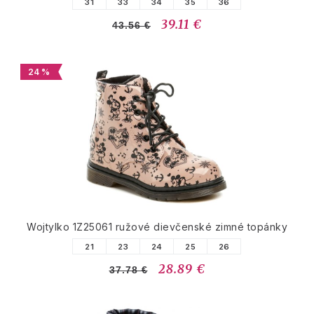
31
33
34
35
36
39.11 €
43.56 €
24 %
Wojtylko 1Z25061 ružové dievčenské zimné topánky
21
23
24
25
26
28.89 €
37.78 €