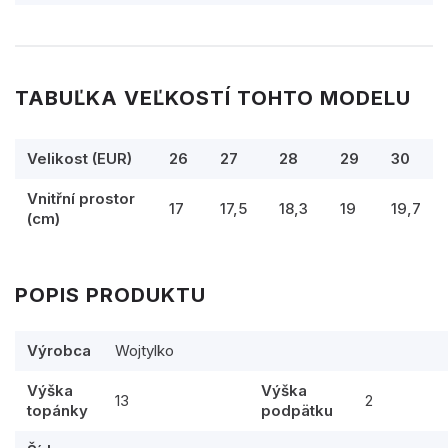
TABUĽKA VEĽKOSTÍ TOHTO MODELU
Velikost (EUR)
26
27
28
29
30
Vnitřní prostor
17
17,5
18,3
19
19,7
(cm)
POPIS PRODUKTU
Výrobca
Wojtylko
Výška
Výška
13
2
topánky
podpätku