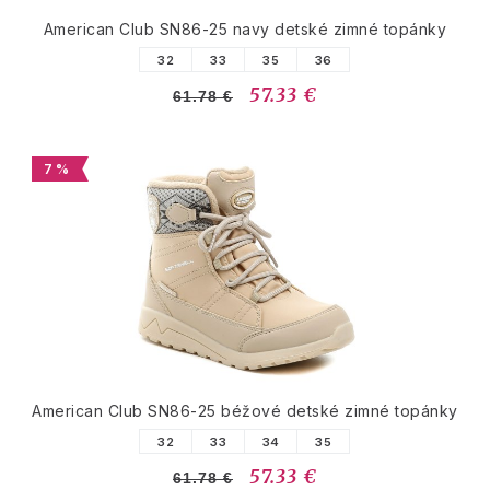
American Club SN86-25 navy detské zimné topánky
32
33
35
36
57.33 €
61.78 €
7 %
American Club SN86-25 béžové detské zimné topánky
32
33
34
35
57.33 €
61.78 €