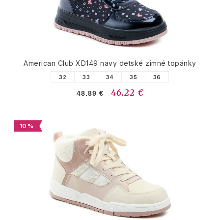
American Club XD149 navy detské zimné topánky
32
33
34
35
36
46.22 €
48.89 €
10 %