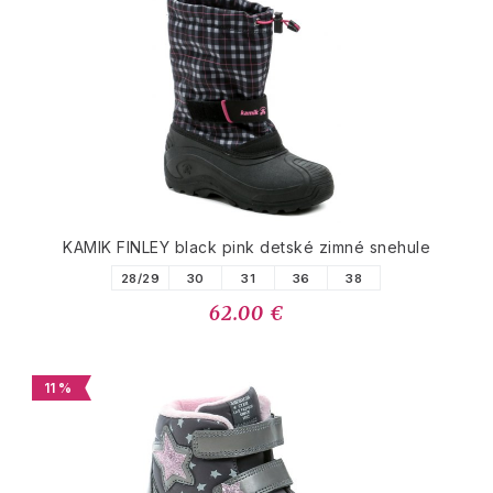
KAMIK FINLEY black pink detské zimné snehule
28/29
30
31
36
38
62.00 €
11 %