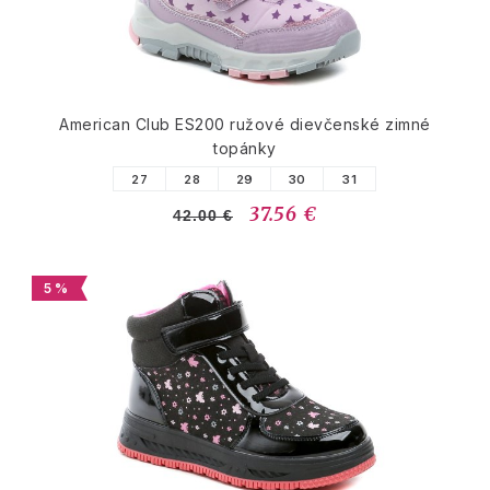
American Club ES200 ružové dievčenské zimné
topánky
27
28
29
30
31
37.56 €
42.00 €
5 %