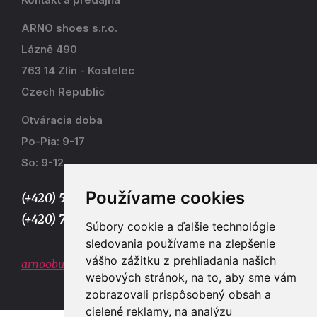
ARNO shoes s.r.o.
Lázně 490
763 14 Zlín - Kostelec
Czech Republic
Otváracia doba
Po-Pia: 9-17
So: 9-12
Používame cookies
(+420) 577 915 036,
(+420) 773 667 390
Súbory cookie a ďalšie technológie
sledovania používame na zlepšenie
vášho zážitku z prehliadania našich
arnoobuv@gmail.com
webových stránok, na to, aby sme vám
zobrazovali prispôsobený obsah a
cielené reklamy, na analýzu