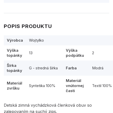
POPIS PRODUKTU
Výrobca
Wojtylko
Výška
Výška
13
2
topánky
podpätku
Šírka
G - stredná šírka
Farba
Modrá
topánky
Materiál
Materiál
Syntetika 100%
vnútornej
Textil 100%
zvršku
časti
Detská zimná vychádzková členková obuv so
zalepovaním na suchý zips.