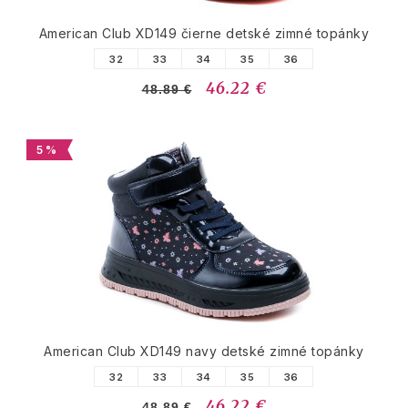
American Club XD149 čierne detské zimné topánky
32
33
34
35
36
46.22 €
48.89 €
5 %
American Club XD149 navy detské zimné topánky
32
33
34
35
36
46.22 €
48.89 €