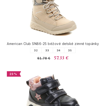
American Club SN86-25 béžové detské zimné topánky
32
33
34
35
57.33 €
61.78 €
23 %