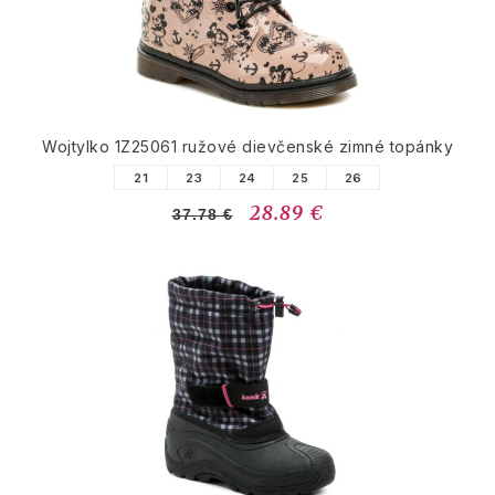
Wojtylko 1Z25061 ružové dievčenské zimné topánky
21
23
24
25
26
28.89 €
37.78 €