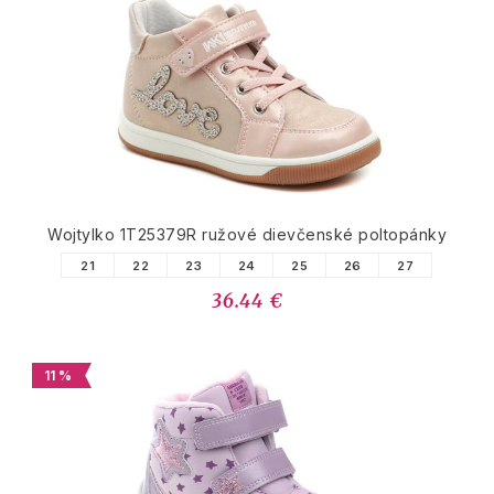
PODOBNÉ PRODUKTY
Wojtylko 1T25379R ružové dievčenské poltopánky
21
22
23
24
25
26
27
36.44 €
11 %