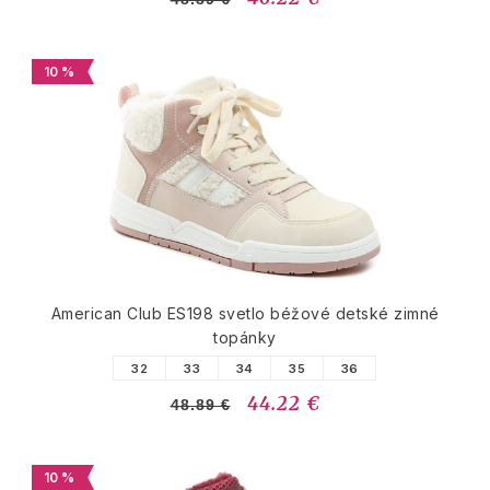
10 %
American Club ES198 svetlo béžové detské zimné
topánky
32
33
34
35
36
44.22 €
48.89 €
10 %