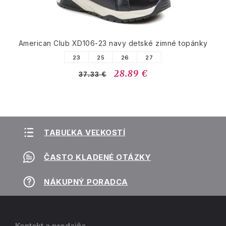
American Club XD106-23 navy detské zimné topánky
23
25
26
27
28.89 €
37.33 €
TABUĽKA VEĽKOSTÍ
ČASTO KLADENÉ OTÁZKY
NÁKUPNÝ PORADCA
Kontakt a predajňa