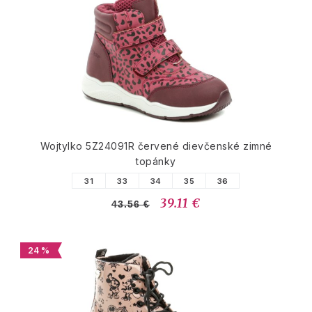
Wojtylko 5Z24091R červené dievčenské zimné
topánky
31
33
34
35
36
39.11 €
43.56 €
24 %