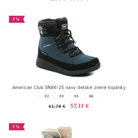
7 %
American Club SN86-25 navy detské zimné topánky
32
33
35
36
57.33 €
61.78 €
7 %