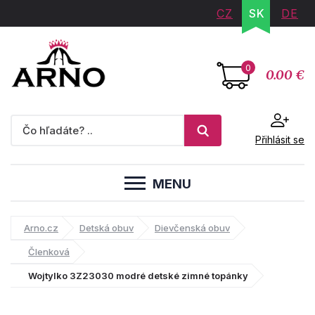
CZ
SK
DE
0
0.00 €
Přihlásit se
MENU
Arno.cz
Detská obuv
Dievčenská obuv
Členková
Wojtylko 3Z23030 modré detské zimné topánky