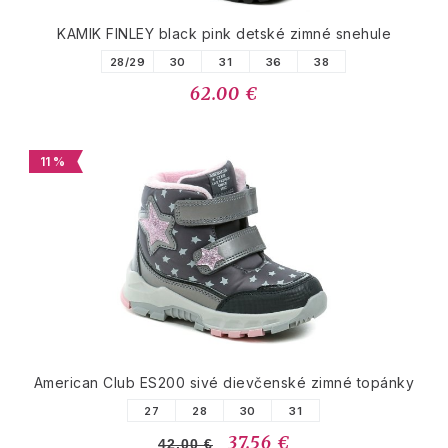
KAMIK FINLEY black pink detské zimné snehule
28/29
30
31
36
38
62.00 €
11 %
American Club ES200 sivé dievčenské zimné topánky
27
28
30
31
37.56 €
42.00 €