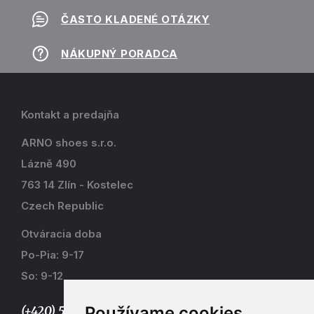
ČASTO KLADENÉ OTÁZKY
NÁKUPNÝ PORADCA
Kontakt a predajňa
ARNO shoes s.r.o.
Lázně 490
763 14 Zlín - Kostelec
Czech Republic
Otváracia doba
Po-Pia: 9-17
So: 9-12
Používame cookies
(+420) 577 915 036,