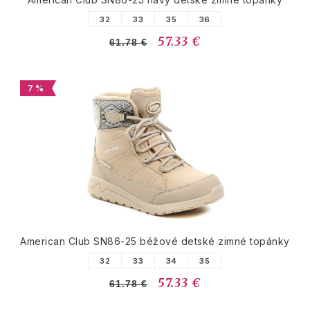
32
33
35
36
57.33 €
61.78 €
7 %
American Club SN86-25 béžové detské zimné topánky
32
33
34
35
57.33 €
61.78 €