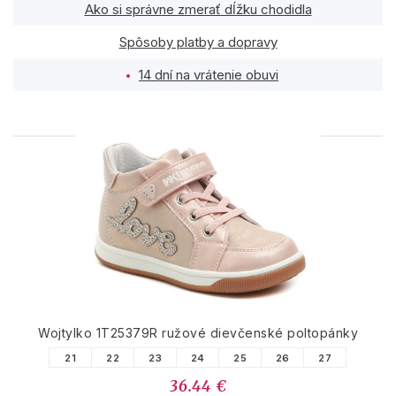
Ako si správne zmerať dĺžku chodidla
Spôsoby platby a dopravy
14 dní na vrátenie obuvi
PODOBNÉ PRODUKTY
Wojtylko 1T25379R ružové dievčenské poltopánky
21
22
23
24
25
26
27
36.44 €