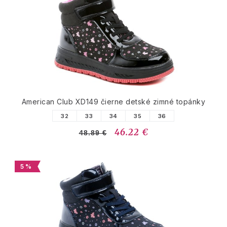
American Club XD149 čierne detské zimné topánky
32
33
34
35
36
46.22 €
48.89 €
5 %