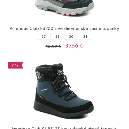
American Club ES200 sivé dievčenské zimné topánky
27
28
30
31
37.56 €
42.00 €
7 %
American Club SN86-25 navy detské zimné topánky