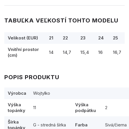
TABUĽKA VEĽKOSTÍ TOHTO MODELU
Velikost (EUR)
21
22
23
24
25
Vnitřní prostor
14
14,7
15,4
16
16,7
(cm)
POPIS PRODUKTU
Výrobca
Wojtylko
Výška
Výška
11
2
topánky
podpätku
Šírka
G - stredná šírka
Farba
Sivá/čierna
topánky