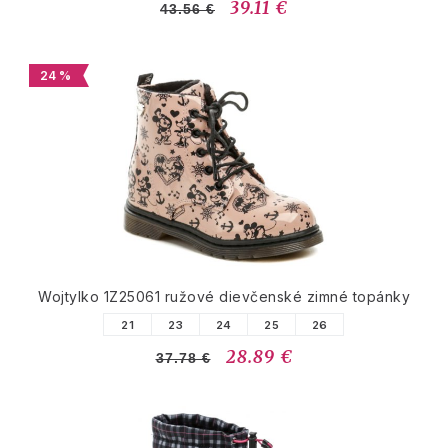
39.11 €
43.56 €
24 %
Wojtylko 1Z25061 ružové dievčenské zimné topánky
21
23
24
25
26
28.89 €
37.78 €