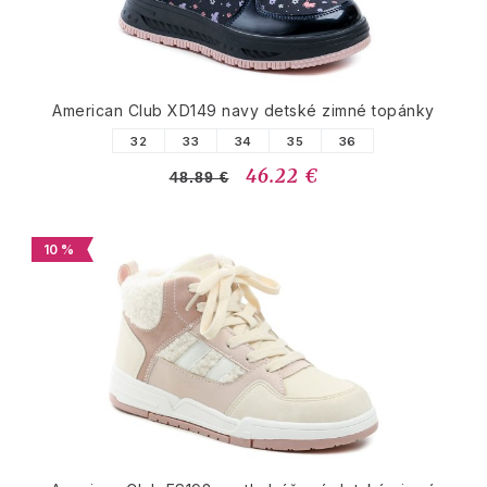
American Club XD149 navy detské zimné topánky
32
33
34
35
36
46.22 €
48.89 €
10 %