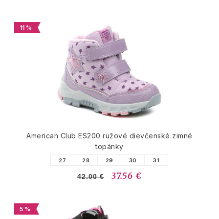
11 %
American Club ES200 ružové dievčenské zimné
topánky
27
28
29
30
31
37.56 €
42.00 €
5 %