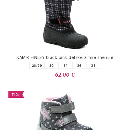
KAMIK FINLEY black pink detské zimné snehule
28/29
30
31
36
38
62.00 €
11 %