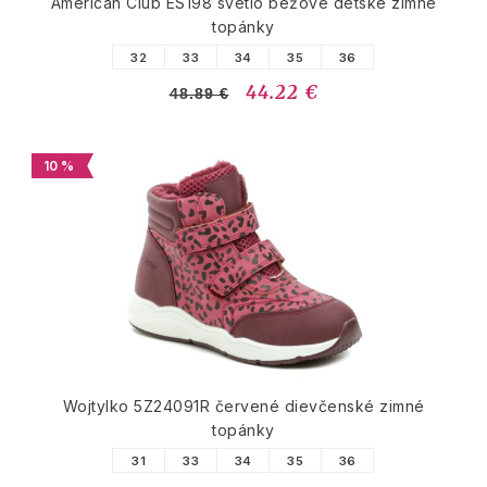
American Club ES198 svetlo béžové detské zimné
topánky
32
33
34
35
36
44.22 €
48.89 €
10 %
Wojtylko 5Z24091R červené dievčenské zimné
topánky
31
33
34
35
36