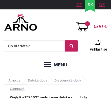
CZ
SK
DE
0
0.00 €
Přihlásit se
MENU
Arno.cz
Detská obuv
Dievčenská obuv
Členková
Wojtylko 1Z24099 šedo černé dětské zimní boty