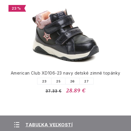
23 %
American Club XD106-23 navy detské zimné topánky
23
25
26
27
28.89 €
37.33 €
TABUĽKA VEĽKOSTÍ