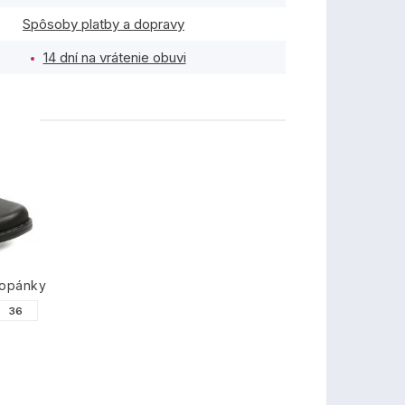
Spôsoby platby a dopravy
14 dní na vrátenie obuvi
TY
topánky
36