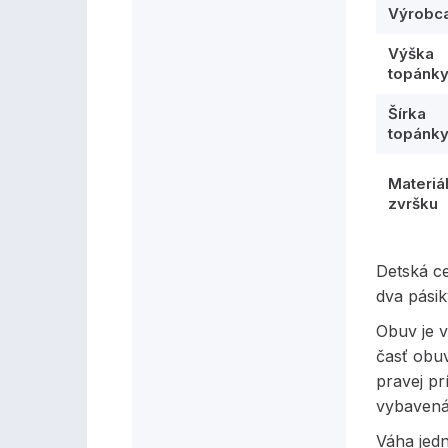
Výrobc
Výška
topánk
Šírka
topánk
Materiá
zvršku
Detská c
dva pási
Obuv je v
časť obu
pravej pr
vybavená
Váha jed