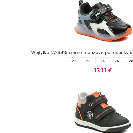
Wojtylko 1A26415 čierno oranžové poltopánky 
22
23
24
25
2
35.33 €