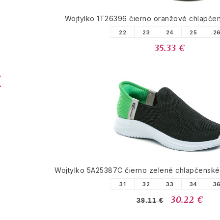
Wojtylko 1T26396 čierno oranžové chlapče
22
23
24
25
2
35.33 €
Wojtylko 5A25387C čierno zelené chlapčenské 
31
32
33
34
3
30.22 €
39.11 €