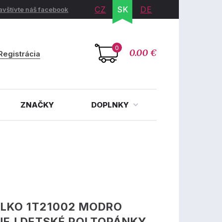
CZ
SK
DE
avštívte náš facebook
0
0.00 €
Registrácia
ZNAČKY
DOPLNKY
LKO 1T21002 MODRO
NEJ DETSKÉ POLTOPÁNKY