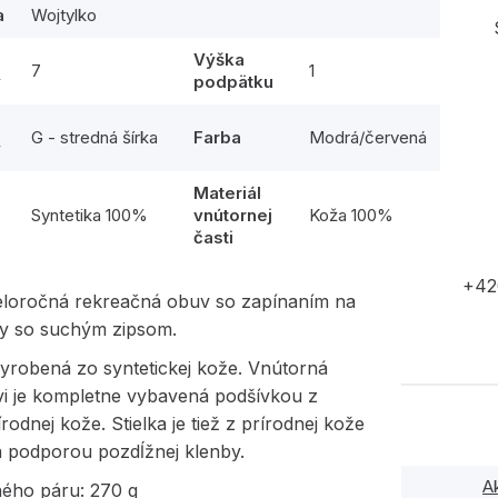
a
Wojtylko
Výška
7
1
y
podpätku
G - stredná šírka
Farba
Modrá/červená
y
Materiál
l
Syntetika 100%
vnútornej
Koža 100%
časti
+42
eloročná rekreačná obuv so zapínaním na
ky so suchým zipsom.
yrobená zo syntetickej kože. Vnútorná
vi je kompletne vybavená podšívkou z
írodnej kože. Stielka je tiež z prírodnej kože
 podporou pozdĺžnej klenby.
A
ného páru: 270 g