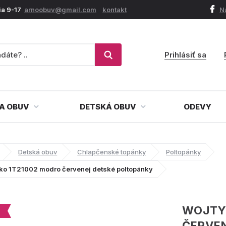
ia 9-17
arnoobuv@gmail.com
kontakt
N
Prihlásiť sa
A OBUV
DETSKÁ OBUV
ODEVY
Detská obuv
Chlapčenské topánky
Poltopánky
lko 1T21002 modro červenej detské poltopánky
WOJTY
ČERVE