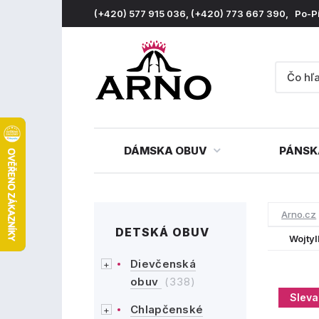
(+420) 577 915 036, (+420) 773 667 390, Po-P
DÁMSKA OBUV
PÁNSK
Arno.cz
DETSKÁ OBUV
Wojty
Dievčenská
obuv
(338)
Sleva
Chlapčenské