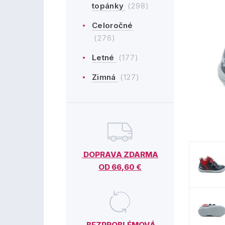
topánky
(298)
Celoročné
(276)
Letné
(177)
Zimná
(127)
DOPRAVA ZDARMA
OD 66,60 €
BEZPROBLÉMOVÁ