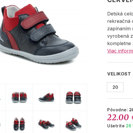
Detská cel
rekreačná 
zapínaním 
vyrobená zo
kompletne 
Viac inform
VELIKOST
20
Pôvodne:
2
22.00 
Ušetríte
26