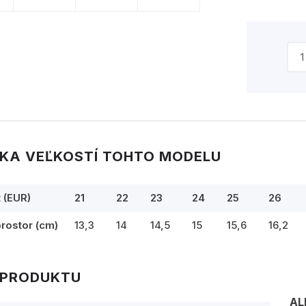
KA VEĽKOSTÍ TOHTO MODELU
t (EUR)
21
22
23
24
25
26
prostor (cm)
13,3
14
14,5
15
15,6
16,2
 PRODUKTU
AL