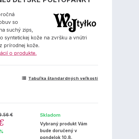
oročná
obuv so
na suchý zips,
 syntetickej kože na zvršku a vnútri
z prírodnej kože.
ácií o produkte.
Tabuľka štandardných veľkostí
Skladom
9.56 €
€
Vybraný produkt Vám
bude doručený v
 %
pondelok 10.8.