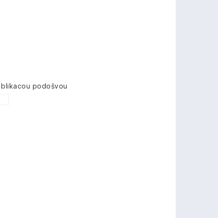
s blikacou podošvou
6