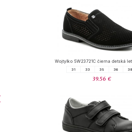
Wojtylko 5W23721C čierna detská le
31
33
35
36
3
39.56 €