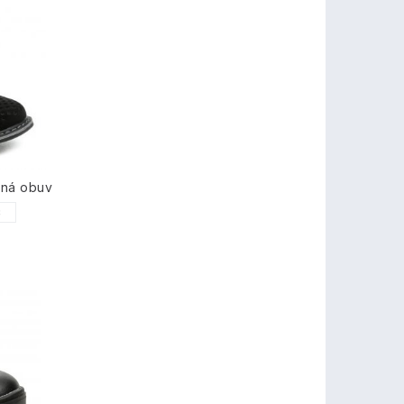
tná obuv
8