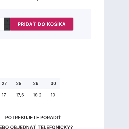
+
−
27
28
29
30
17
17,6
18,2
19
POTREBUJETE PORADIŤ
EBO OBJEDNAŤ TELEFONICKY?