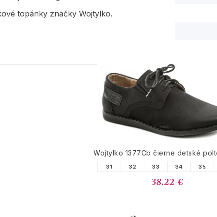
ové topánky značky Wojtylko.
PODOBNÉ PRODUK
Wojtylko 1377Cb čierne detské pol
31
32
33
34
35
38.22 €