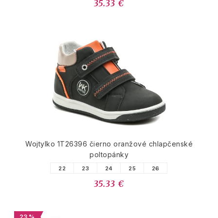
35.33 €
Wojtylko 1T26396 čierno oranžové chlapčenské
poltopánky
22
23
24
25
26
35.33 €
23 %