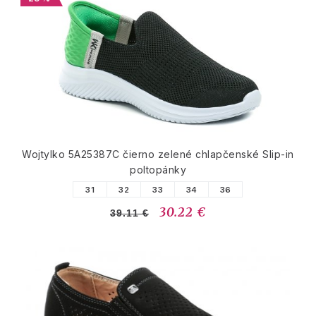
Wojtylko 5A25387C čierno zelené chlapčenské Slip-in
poltopánky
31
32
33
34
36
30.22 €
39.11 €