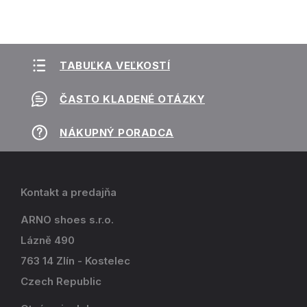
TABUĽKA VEĽKOSTÍ
ČASTO KLADENÉ OTÁZKY
NÁKUPNÝ PORADCA
Kontakt a predajňa
ARNO shoes s.r.o.
Lázně 490
763 14 Zlín - Kostelec
Czech Republic