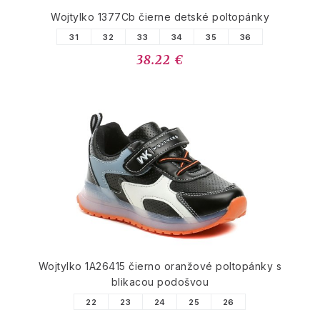
Wojtylko 1377Cb čierne detské poltopánky
31
32
33
34
35
36
38.22 €
Wojtylko 1A26415 čierno oranžové poltopánky s
blikacou podošvou
22
23
24
25
26