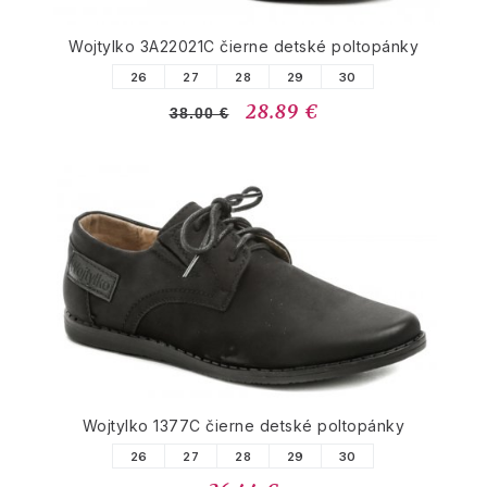
Wojtylko 3A22021C čierne detské poltopánky
26
27
28
29
30
28.89 €
38.00 €
Wojtylko 1377C čierne detské poltopánky
26
27
28
29
30