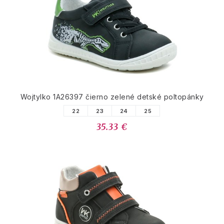
Wojtylko 1A26397 čierno zelené detské poltopánky
22
23
24
25
35.33 €