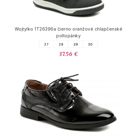
Wojtylko 1T26396a čierno oranžové chlapčenské
poltopánky
27
28
29
30
37.56 €