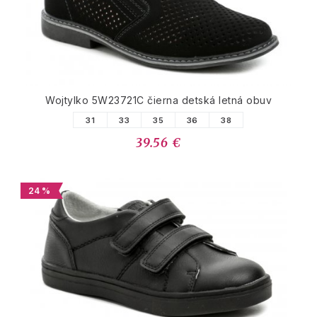
Wojtylko 5W23721C čierna detská letná obuv
31
33
35
36
38
39.56 €
24 %