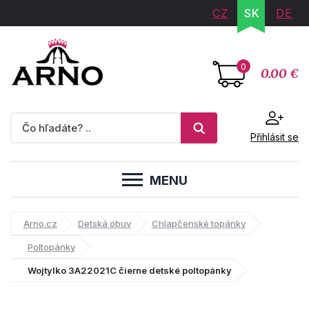
CZ
SK
DE
0
0.00 €
Přihlásit se
MENU
Arno.cz
Detská obuv
Chlapčenské topánky
Poltopánky
Wojtylko 3A22021C čierne detské poltopánky