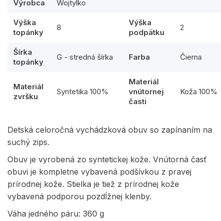
Výrobca
Wojtylko
Výška
Výška
8
2
topánky
podpätku
Šírka
G - stredná šírka
Farba
Čierna
topánky
Materiál
Materiál
Syntetika 100%
vnútornej
Koža 100%
zvršku
časti
Detská celoročná vychádzková obuv so zapínaním na
suchý zips.
Obuv je vyrobená zo syntetickej kože. Vnútorná časť
obuvi je kompletne vybavená podšívkou z pravej
prírodnej kože. Stielka je tiež z prírodnej kože
vybavená podporou pozdĺžnej klenby.
Váha jedného páru: 360 g