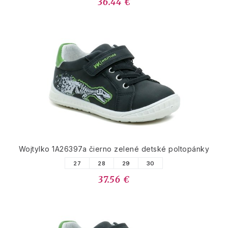
36.44 €
Wojtylko 1A26397a čierno zelené detské poltopánky
27
28
29
30
37.56 €