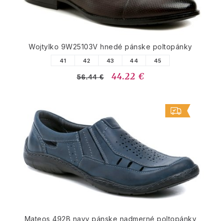
Wojtylko 9W25103V hnedé pánske poltopánky
41
42
43
44
45
44.22 €
56.44 €
Mateos 492B navy pánske nadmerné poltopánky