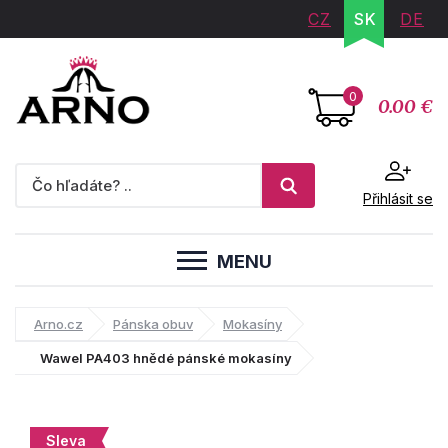
CZ
SK
DE
0
0.00 €
Přihlásit se
MENU
Arno.cz
Pánska obuv
Mokasíny
Wawel PA403 hnědé pánské mokasíny
Sleva