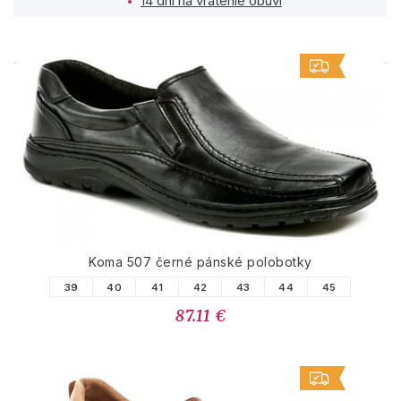
14 dní na vrátenie obuvi
PODOBNÉ PRODUKTY
Koma 507 černé pánské polobotky
39
40
41
42
43
44
45
87.11 €