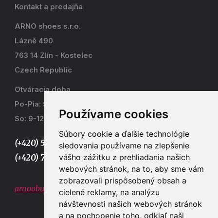
Kontakt a predajňa
ARNO shoes s.r.o.
Lázně 490
763 14 Zlín - Kostelec
Czech Republic
Otváracia doba
Po-Pia: 9-17
Používame cookies
So: 9-12
Súbory cookie a ďalšie technológie
(+420) 577 915 036,
sledovania používame na zlepšenie
vášho zážitku z prehliadania našich
(+420) 773 667 390
webových stránok, na to, aby sme vám
zobrazovali prispôsobený obsah a
arnoobuv@gmail.com
cielené reklamy, na analýzu
návštevnosti našich webových stránok
a na pochopenie toho, odkiaľ naši