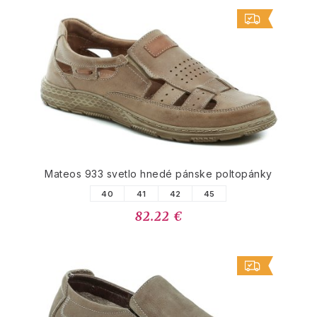
Mateos 933 svetlo hnedé pánske poltopánky
40
41
42
45
82.22 €