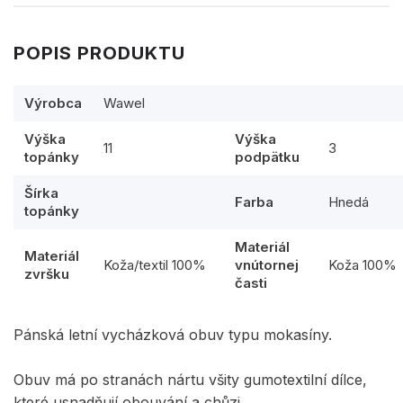
POPIS PRODUKTU
Výrobca
Wawel
Výška
Výška
11
3
topánky
podpätku
Šírka
Farba
Hnedá
topánky
Materiál
Materiál
Koža/textil 100%
vnútornej
Koža 100%
zvršku
časti
Pánská letní vycházková obuv typu mokasíny.
Obuv má po stranách nártu všity gumotextilní dílce,
které usnadňují obouvání a chůzi.