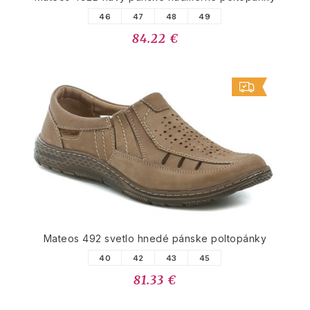
46
47
48
49
84.22 €
Mateos 492 svetlo hnedé pánske poltopánky
40
42
43
45
81.33 €