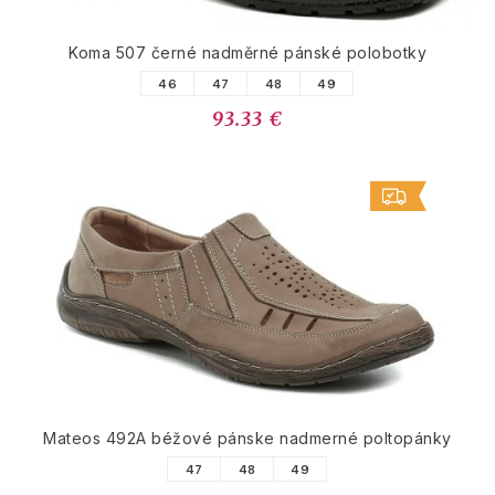
Koma 507 černé nadměrné pánské polobotky
46
47
48
49
93.33 €
Mateos 492A béžové pánske nadmerné poltopánky
47
48
49