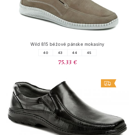
Wild 815 béžové pánske mokasíny
40
43
44
45
75.33 €