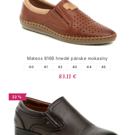
Mateos 816B hnedé pánske mokasíny
40
41
42
43
44
45
83.11 €
22 %