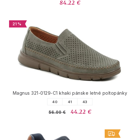
84.22 €
21 %
Magnus 321-0129-C1 khaki pánske letné poltopánky
40
41
43
44.22 €
56.00 €