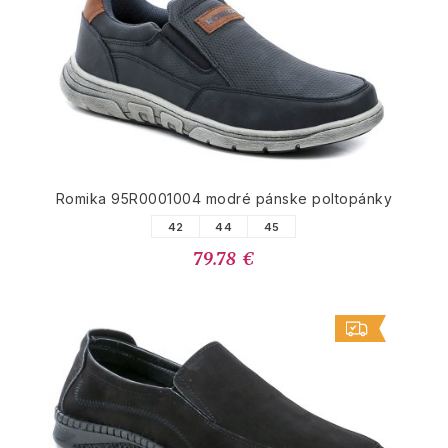
Romika 95R0001004 modré pánske poltopánky
42
44
45
79.78 €