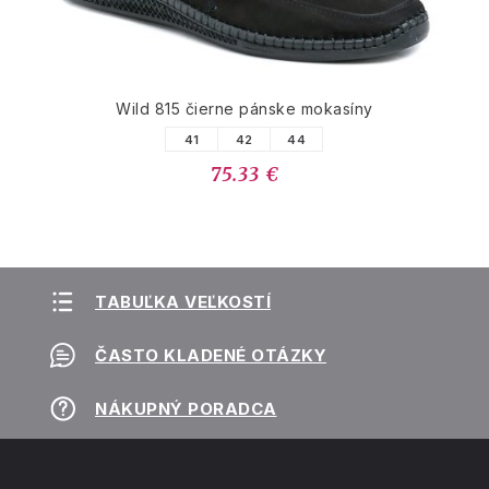
Wild 815 čierne pánske mokasíny
41
42
44
75.33 €
TABUĽKA VEĽKOSTÍ
ČASTO KLADENÉ OTÁZKY
NÁKUPNÝ PORADCA