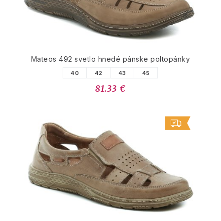
Mateos 492 svetlo hnedé pánske poltopánky
40
42
43
45
81.33 €