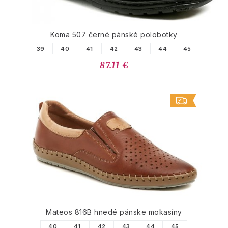
Koma 507 černé pánské polobotky
39
40
41
42
43
44
45
87.11 €
Mateos 816B hnedé pánske mokasíny
40
41
42
43
44
45