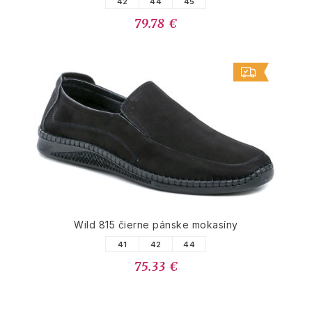
42
44
45
79.78 €
Wild 815 čierne pánske mokasíny
41
42
44
75.33 €