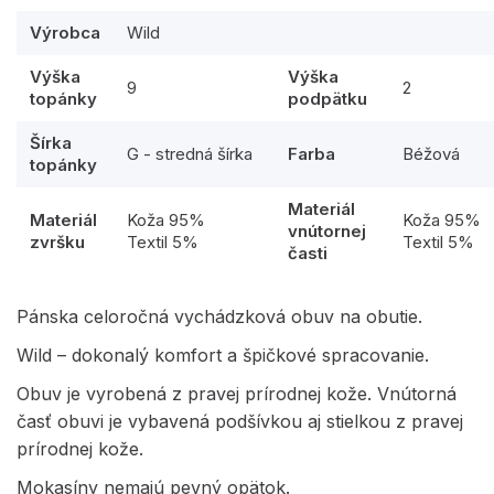
Výrobca
Wild
Výška
Výška
9
2
topánky
podpätku
Šírka
G - stredná šírka
Farba
Béžová
topánky
Materiál
Materiál
Koža 95%
Koža 95%
vnútornej
zvršku
Textil 5%
Textil 5%
časti
Pánska celoročná vychádzková obuv na obutie.
Wild – dokonalý komfort a špičkové spracovanie.
Obuv je vyrobená z pravej prírodnej kože. Vnútorná
časť obuvi je vybavená podšívkou aj stielkou z pravej
prírodnej kože.
Mokasíny nemajú pevný opätok.