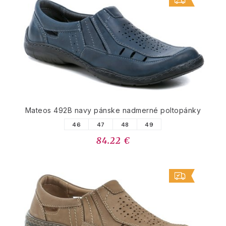
Mateos 492B navy pánske nadmerné poltopánky
46
47
48
49
84.22 €