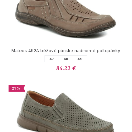
Mateos 492A béžové pánske nadmerné poltopánky
47
48
49
84.22 €
21 %