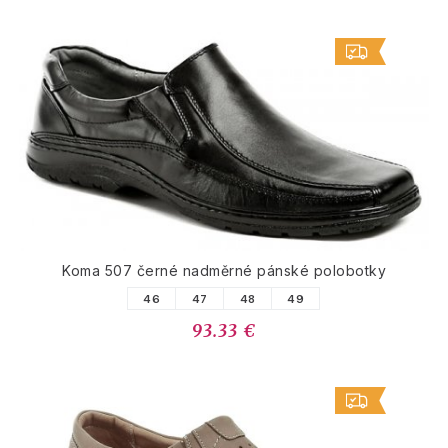
Koma 507 černé nadměrné pánské polobotky
46
47
48
49
93.33 €