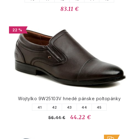
83.11 €
22 %
Wojtylko 9W25103V hnedé pánske poltopánky
41
42
43
44
45
44.22 €
56.44 €