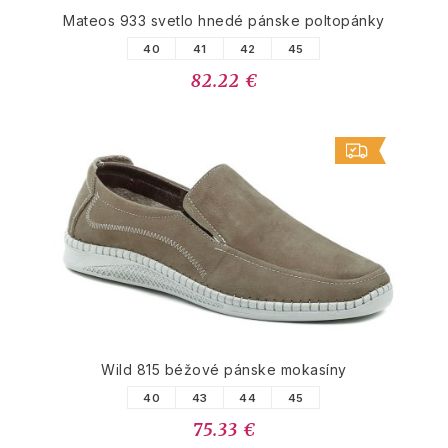
Mateos 933 svetlo hnedé pánske poltopánky
40
41
42
45
82.22 €
Wild 815 béžové pánske mokasíny
40
43
44
45
75.33 €