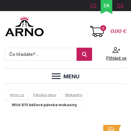
CZ
SK
DE
0
0.00 €
Přihlásit se
MENU
Arno.cz
Pánska obuv
Mokasíny
Wild 815 béžové pánske mokasíny