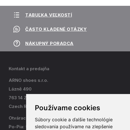
TABUĽKA VEĽKOSTÍ
ČASTO KLADENÉ OTÁZKY
NÁKUPNÝ PORADCA
Kontakt a predajňa
ARNO shoes s.r.o.
Lázně 490
763 14 Zlín - Kostelec
Používame cookies
Czech Republic
Otváracia doba
Súbory cookie a ďalšie technológie
sledovania používame na zlepšenie
Po-Pia: 9-17