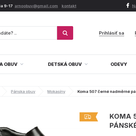
ia 9-17
arnoobuv@gmail.com
kontakt
N
Prihlásiť sa
A OBUV
DETSKÁ OBUV
ODEVY
Pánska obuv
Mokasíny
Koma 507 černé nadměrné pá
KOMA 
PÁNSK