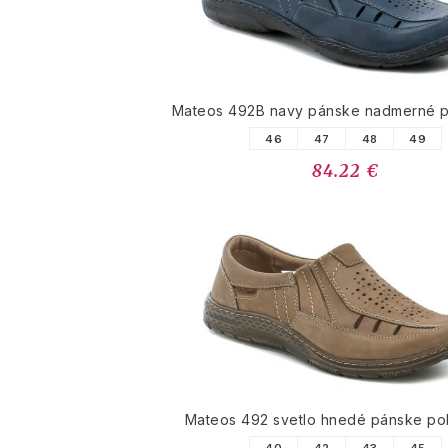
Mateos 492B navy pánske nadmerné p
46
47
48
49
84.22 €
Mateos 492 svetlo hnedé pánske po