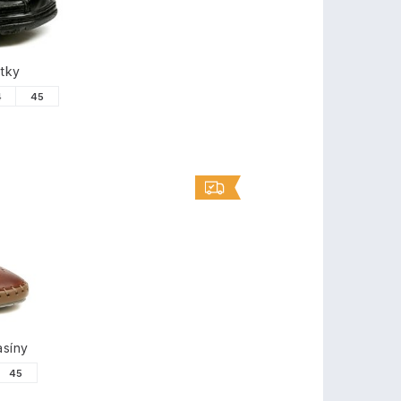
tky
4
45
síny
45