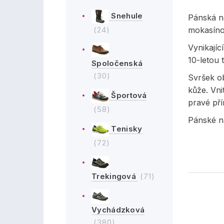
Snehule
Pánská n
(24)
mokasíno
Vynikajíc
10-letou 
Spoločenská
(30)
Svršek ob
kůže. Vni
Športová
pravé pří
(58)
Pánské n
Tenisky
(72)
Trekingová
(71)
Vychádzková
(380)