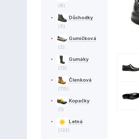
(8)
Důchodky
(5)
Gumičková
(2)
Gumáky
(13)
Členková
(115)
Kopačky
(1)
Letná
(132)