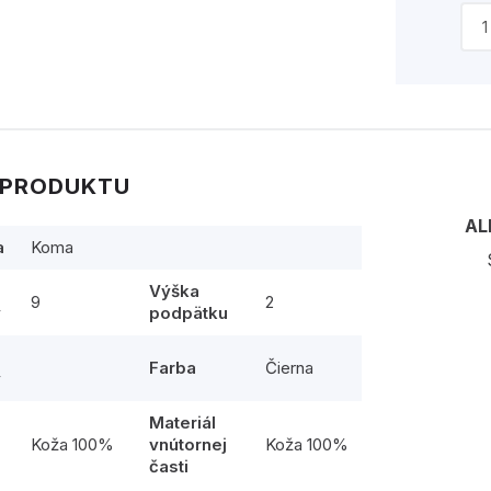
 PRODUKTU
AL
a
Koma
Výška
9
2
y
podpätku
Farba
Čierna
y
Materiál
l
Koža 100%
vnútornej
Koža 100%
časti