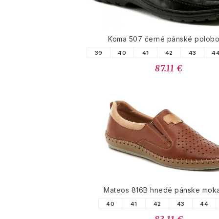
Koma 507 černé pánské polobo
39
40
41
42
43
4
87.11 €
Mateos 816B hnedé pánske moka
40
41
42
43
44