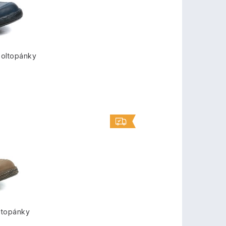
oltopánky
ltopánky