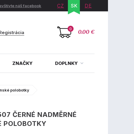
CZ
SK
DE
avštívte náš facebook
0
0.00 €
Registrácia
ZNAČKY
DOPLNKY
nské polobotky
507 ČERNÉ NADMĚRNÉ
É POLOBOTKY