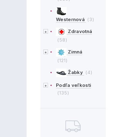
Westernová
(3)
Zdravotná
(58)
Zimná
(121)
Žabky
(4)
Podľa veľkosti
(135)