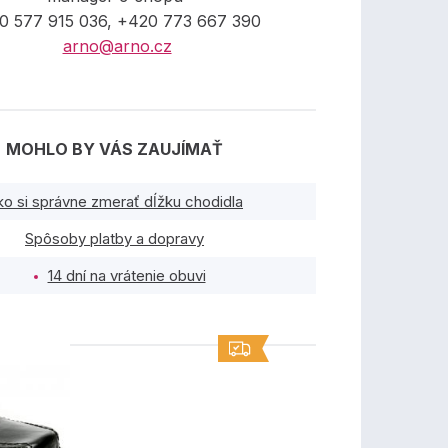
0 577 915 036, +420 773 667 390
arno@arno.cz
MOHLO BY VÁS ZAUJÍMAŤ
ko si správne zmerať dĺžku chodidla
Spôsoby platby a dopravy
14 dní na vrátenie obuvi
TY