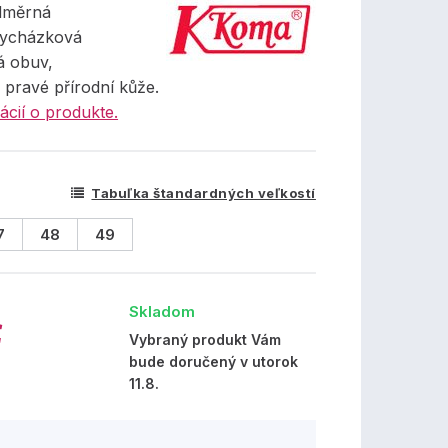
dměrná
vycházková
á obuv,
 pravé přírodní kůže.
ácií o produkte.
Tabuľka štandardných veľkostí
7
48
49
Skladom
€
Vybraný produkt Vám
bude doručený v utorok
11.8.