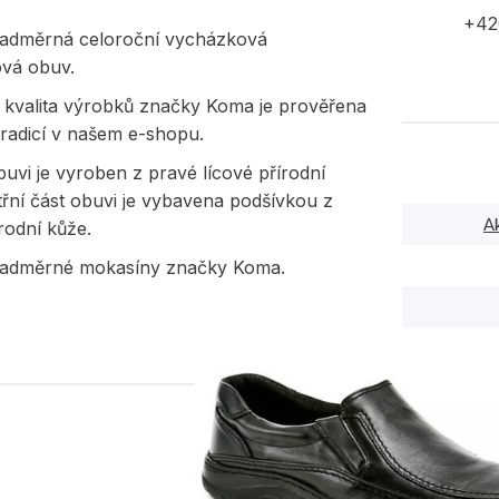
+42
adměrná celoroční vycházková
vá obuv.
í kvalita výrobků značky Koma je prověřena
tradicí v našem e-shopu.
uvi je vyroben z pravé lícové přírodní
třní část obuvi je vybavena podšívkou z
A
rodní kůže.
adměrné mokasíny značky Koma.
PODOBNÉ PRODUK