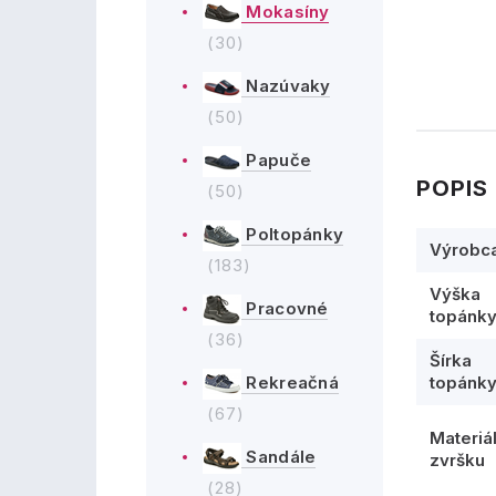
Mokasíny
(30)
Nazúvaky
(50)
Papuče
POPIS
(50)
Poltopánky
Výrobc
(183)
Výška
Pracovné
topánk
(36)
Šírka
topánk
Rekreačná
(67)
Materiá
Sandále
zvršku
(28)