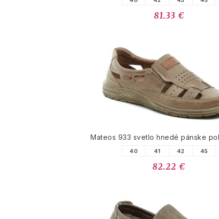
40
42
43
45
81.33 €
Mateos 933 svetlo hnedé pánske po
40
41
42
45
82.22 €