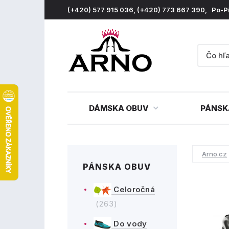
(+420) 577 915 036, (+420) 773 667 390, Po-P
DÁMSKA OBUV
PÁNSK
Arno.cz
PÁNSKA OBUV
Celoročná
(263)
Do vody