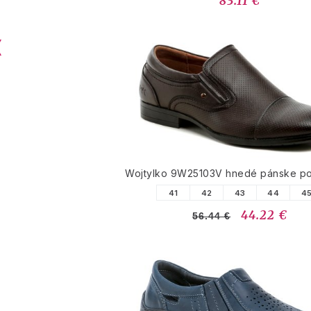
83.11 €
Wojtylko 9W25103V hnedé pánske po
41
42
43
44
4
44.22 €
56.44 €