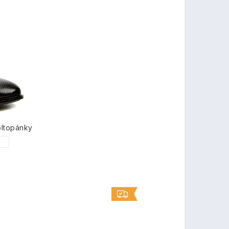
ltopánky
5