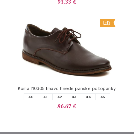
93.33 €
Koma 110305 tmavo hnedé pánske poltopánky
40
41
42
43
44
45
86.67 €