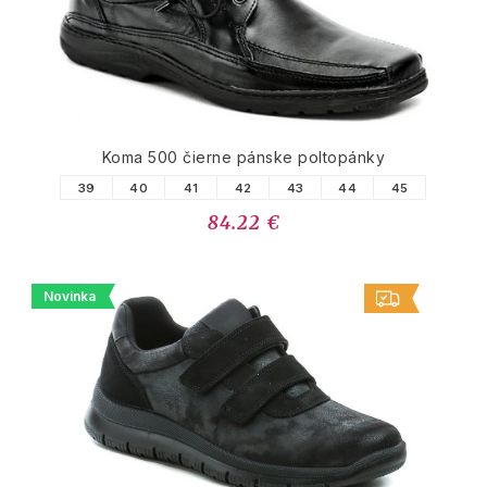
Koma 500 čierne pánske poltopánky
39
40
41
42
43
44
45
84.22 €
Novinka