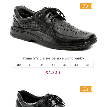
Koma 519 čierne pánske poltopánky
39
40
41
42
43
44
45
84.22 €