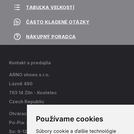
TABUĽKA VEĽKOSTÍ
ČASTO KLADENÉ OTÁZKY
NÁKUPNÝ PORADCA
Kontakt a predajňa
ARNO shoes s.r.o.
Lázně 490
763 14 Zlín - Kostelec
Czech Republic
Otváracia doba
Používame cookies
Po-Pia: 9-17
Súbory cookie a ďalšie technológie
So: 9-12