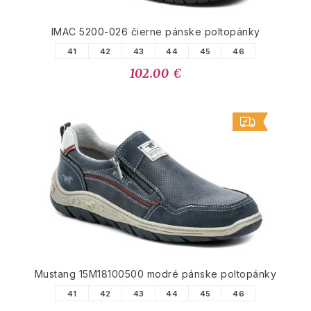
IMAC 5200-026 čierne pánske poltopánky
41
42
43
44
45
46
102.00 €
Mustang 15M18100500 modré pánske poltopánky
41
42
43
44
45
46