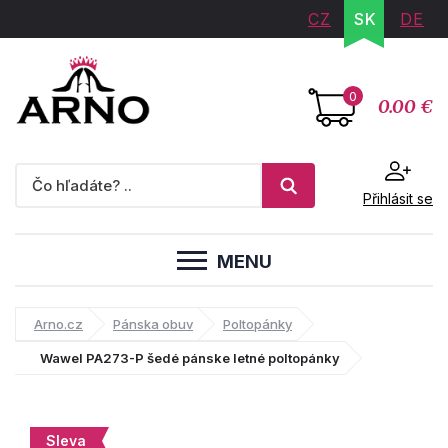
CZ
SK
DE
0
0.00 €
Přihlásit se
MENU
Arno.cz
Pánska obuv
Poltopánky
Wawel PA273-P šedé pánske letné poltopánky
Sleva