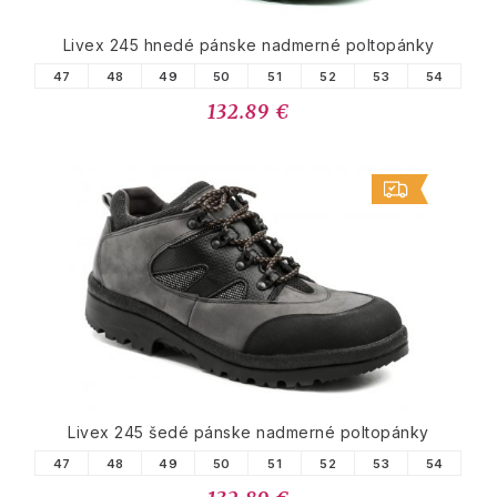
Livex 245 hnedé pánske nadmerné poltopánky
47
48
49
50
51
52
53
54
132.89 €
Livex 245 šedé pánske nadmerné poltopánky
47
48
49
50
51
52
53
54