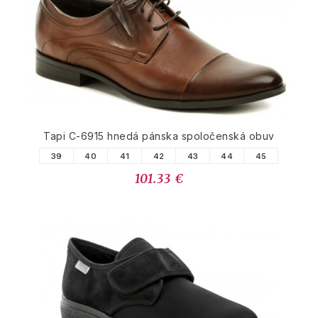
Tapi C-6915 hnedá pánska spoločenská obuv
39
40
41
42
43
44
45
101.33 €