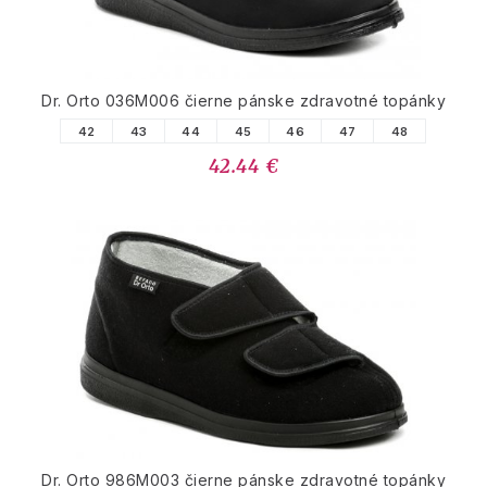
Dr. Orto 036M006 čierne pánske zdravotné topánky
42
43
44
45
46
47
48
42.44 €
Dr. Orto 986M003 čierne pánske zdravotné topánky