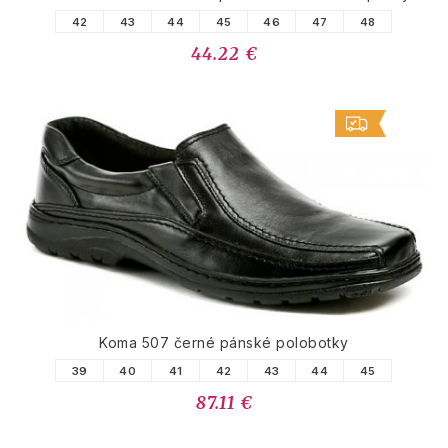
42
43
44
45
46
47
48
44.22 €
Koma 507 černé pánské polobotky
39
40
41
42
43
44
45
87.11 €