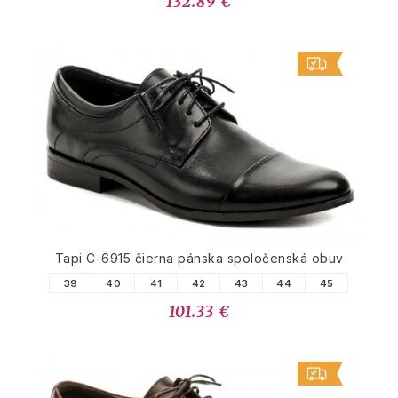
132.89 €
Tapi C-6915 čierna pánska spoločenská obuv
39
40
41
42
43
44
45
101.33 €