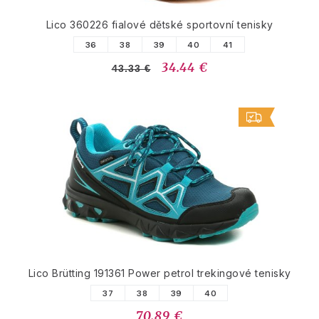
Lico 360226 fialové dětské sportovní tenisky
36
38
39
40
41
34.44 €
43.33 €
Lico Brütting 191361 Power petrol trekingové tenisky
37
38
39
40
70.89 €