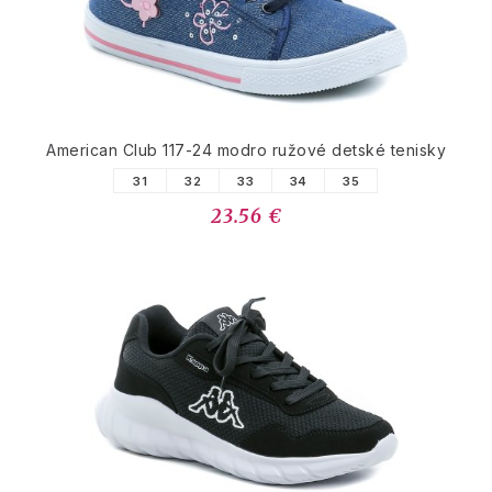
American Club 117-24 modro ružové detské tenisky
31
32
33
34
35
23.56 €