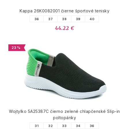
Kappa 26K0082001 čierne športové tenisky
36
37
38
39
40
44.22 €
23 %
Wojtylko 5A25387C čierno zelené chlapčenské Slip-in
poltopánky
31
32
33
34
36