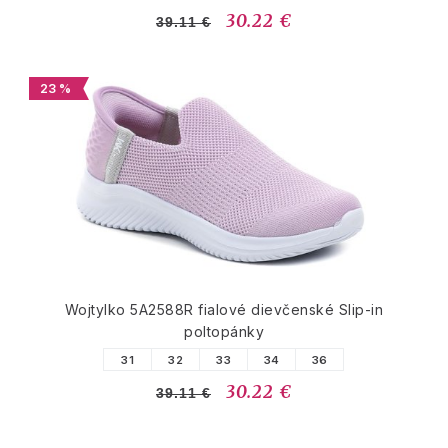
30.22 €
39.11 €
23 %
Wojtylko 5A2588R fialové dievčenské Slip-in
poltopánky
31
32
33
34
36
30.22 €
39.11 €