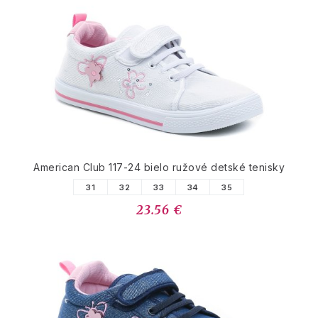
American Club 117-24 bielo ružové detské tenisky
31
32
33
34
35
23.56 €