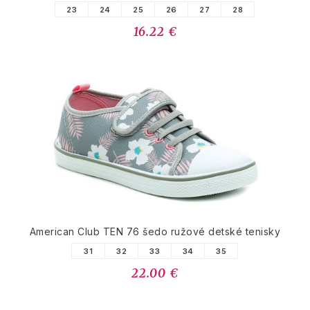
23
24
25
26
27
28
16.22 €
American Club TEN 76 šedo ružové detské tenisky
31
32
33
34
35
22.00 €