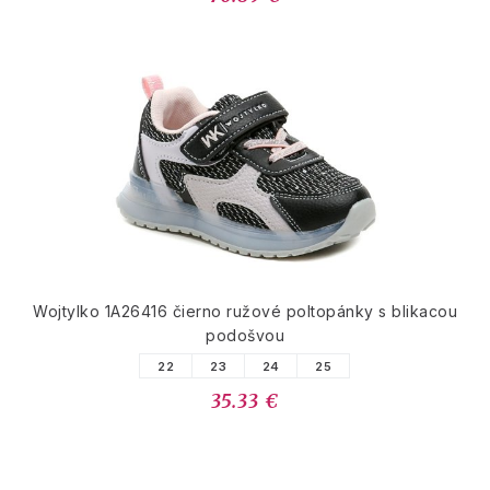
Wojtylko 1A26416 čierno ružové poltopánky s blikacou
podošvou
22
23
24
25
35.33 €