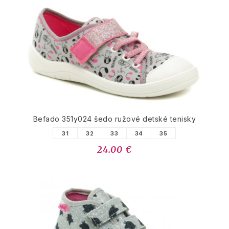
Befado 351y024 šedo ružové detské tenisky
31
32
33
34
35
24.00 €