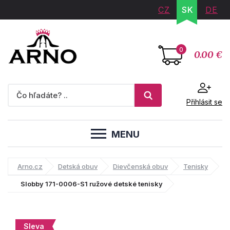
CZ
SK
DE
0
0.00 €
Přihlásit se
MENU
Arno.cz
Detská obuv
Dievčenská obuv
Tenisky
Slobby 171-0006-S1 ružové detské tenisky
Sleva