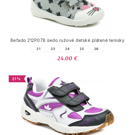
Befado 212P078 šedo ružové detské plátené tenisky
21
23
24
25
26
24.00 €
21 %