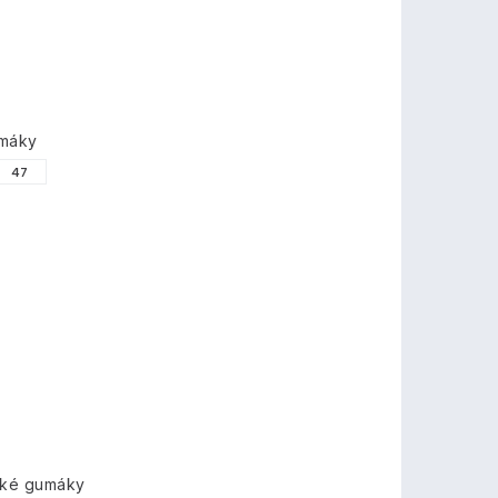
umáky
47
ské gumáky