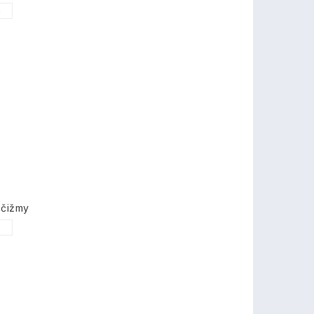
6
 čižmy
1