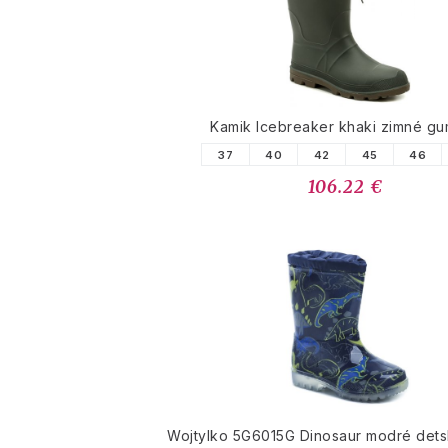
Kamik Icebreaker khaki zimné g
37
40
42
45
46
106.22 €
Wojtylko 5G6015G Dinosaur modré det