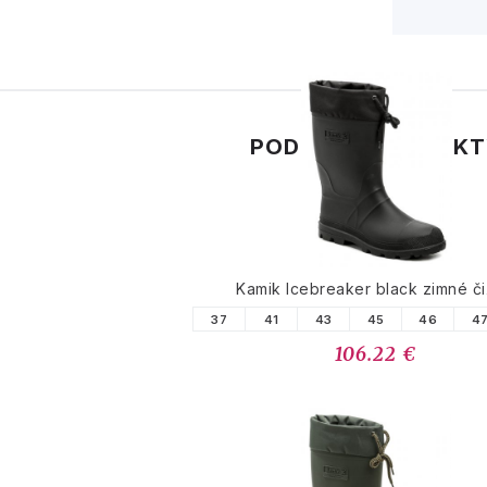
PODOBNÉ PRODUK
Kamik Icebreaker black zimné č
37
41
43
45
46
4
106.22 €