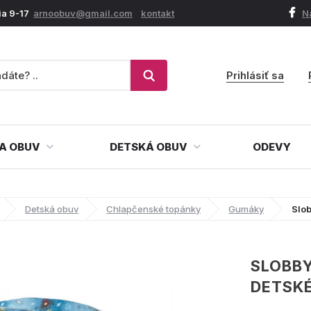
ia 9-17
arnoobuv@gmail.com
kontakt
N
Prihlásiť sa
A OBUV
DETSKÁ OBUV
ODEVY
Detská obuv
Chlapčenské topánky
Gumáky
Slo
SLOBBY
DETSK