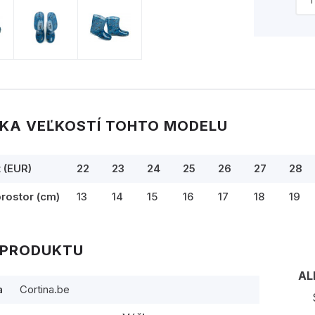
KA VEĽKOSTÍ TOHTO MODELU
t (EUR)
22
23
24
25
26
27
28
prostor (cm)
13
14
15
16
17
18
19
 PRODUKTU
AL
a
Cortina.be