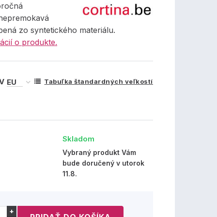
oročná
 nepremokavá
bená zo syntetického materiálu.
ácií o produkte.
 V
Tabuľka štandardných veľkostí
Skladom
Vybraný produkt Vám
bude doručený v utorok
11.8.
+