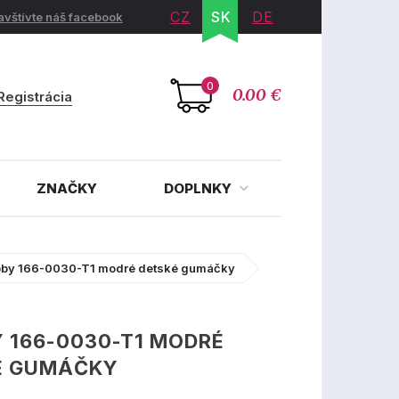
CZ
SK
DE
avštívte náš facebook
0
0.00 €
Registrácia
ZNAČKY
DOPLNKY
bby 166-0030-T1 modré detské gumáčky
 166-0030-T1 MODRÉ
É GUMÁČKY