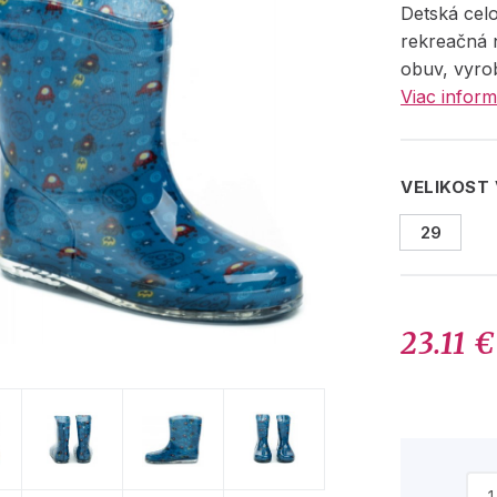
Detská cel
rekreačná
obuv, vyro
Viac inform
VELIKOST
29
23.11 €