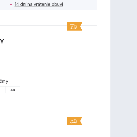
14 dní na vrátenie obuvi
TY
ižmy
7
48