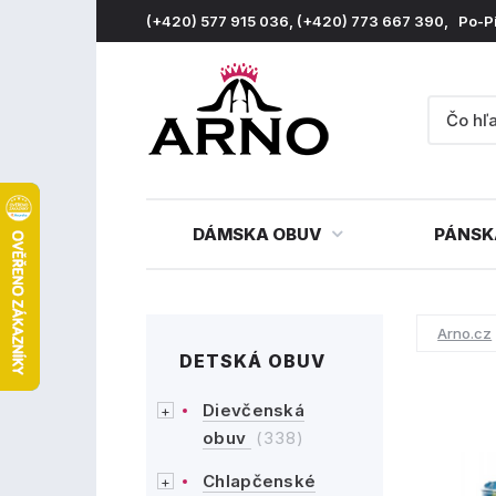
(+420) 577 915 036, (+420) 773 667 390, Po-P
DÁMSKA OBUV
PÁNSK
Arno.cz
DETSKÁ OBUV
Dievčenská
obuv
(338)
Chlapčenské