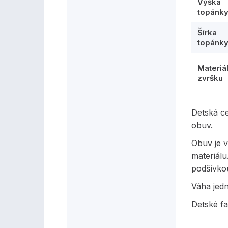
Výška
topánk
Šírka
topánk
Materiá
zvršku
Detská c
obuv.
Obuv je 
materiálu
podšívkou
Váha jed
Detské f