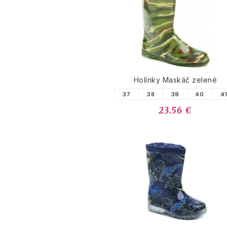
Holínky Maskáč zelené
37
38
39
40
4
23.56 €