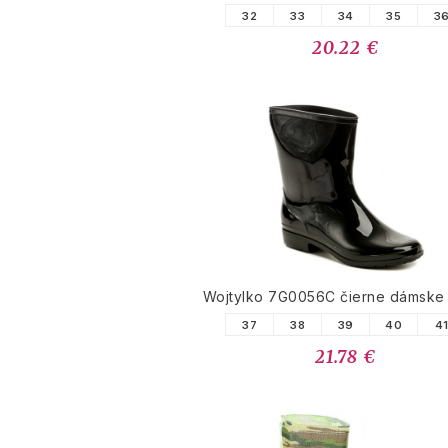
32
33
34
35
3
20.22 €
Wojtylko 7G0056C čierne dámske
37
38
39
40
4
21.78 €