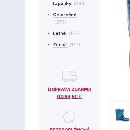
topánky
(298)
Celoročné
(276)
Letné
(177)
Zimná
(127)
DOPRAVA ZDARMA
OD 66,60 €
BEZPROBLÉMOVÁ