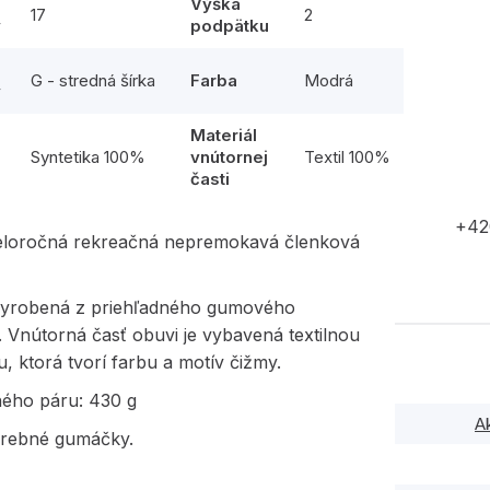
Výška
17
2
y
podpätku
G - stredná šírka
Farba
Modrá
y
Materiál
l
Syntetika 100%
vnútornej
Textil 100%
časti
+42
eloročná rekreačná nepremokavá členková
vyrobená z priehľadného gumového
. Vnútorná časť obuvi je vybavená textilnou
, ktorá tvorí farbu a motív čižmy.
ného páru: 430 g
A
arebné gumáčky.