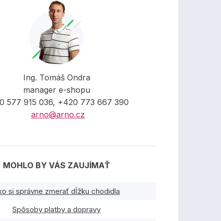
Ing. Tomáš Ondra
manager e-shopu
0 577 915 036, +420 773 667 390
arno@arno.cz
MOHLO BY VÁS ZAUJÍMAŤ
ko si správne zmerať dĺžku chodidla
Spôsoby platby a dopravy