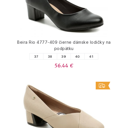
Beira Rio 4777-409 čierne dámske lodičky na
podpätku
37
38
39
40
41
56.44 €