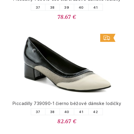
37
38
39
40
41
78.67 €
Piccadilly 739090-1 čierno béžové dámske lodičky
37
38
40
41
42
82.67 €