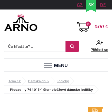
CZ
SK
DE
0
0.00 €
Přihlásit se
MENU
Arno.cz
Dámska obuv
Lodičky
Piccadilly 764015-1 čierno béžové dámske lodičky