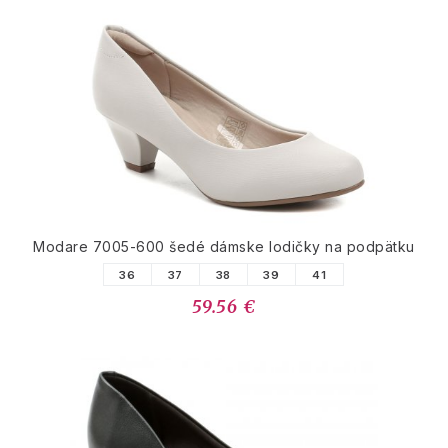
Modare 7005-600 šedé dámske lodičky na podpätku
36
37
38
39
41
59.56 €