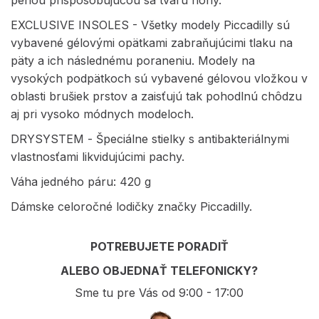
penou prispôsobujúcou sa tvaru nohy.
EXCLUSIVE INSOLES - Všetky modely Piccadilly sú
vybavené gélovými opätkami zabraňujúcimi tlaku na
päty a ich následnému poraneniu. Modely na
vysokých podpätkoch sú vybavené gélovou vložkou v
oblasti brušiek prstov a zaisťujú tak pohodlnú chôdzu
aj pri vysoko módnych modeloch.
DRYSYSTEM - Špeciálne stielky s antibakteriálnymi
vlastnosťami likvidujúcimi pachy.
Váha jedného páru: 420 g
Dámske celoročné lodičky značky Piccadilly.
POTREBUJETE PORADIŤ
ALEBO OBJEDNAŤ TELEFONICKY?
Sme tu pre Vás od 9:00 - 17:00