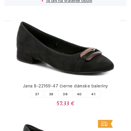
14 dní na vrátenie obuvi
PODOBNÉ PRODUKTY
Jana 8-22169-47 čierne dámske baleríny
37
38
39
40
41
57.33 €