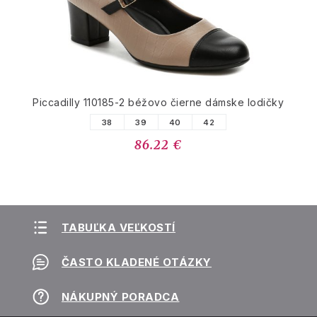
Piccadilly 110185-2 béžovo čierne dámske lodičky
38
39
40
42
86.22 €
TABUĽKA VEĽKOSTÍ
ČASTO KLADENÉ OTÁZKY
NÁKUPNÝ PORADCA