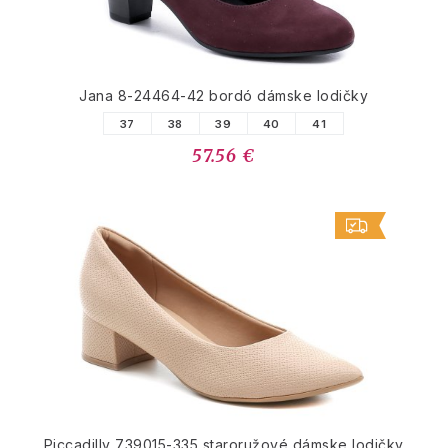
Jana 8-24464-42 bordó dámske lodičky
37
38
39
40
41
57.56 €
Piccadilly 739015-335 staroružové dámske lodičky