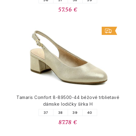
36
37
38
39
57.56 €
Tamaris Comfort 8-89500-44 béžové trblietavé
dámske lodičky šírka H
37
38
39
40
87.78 €