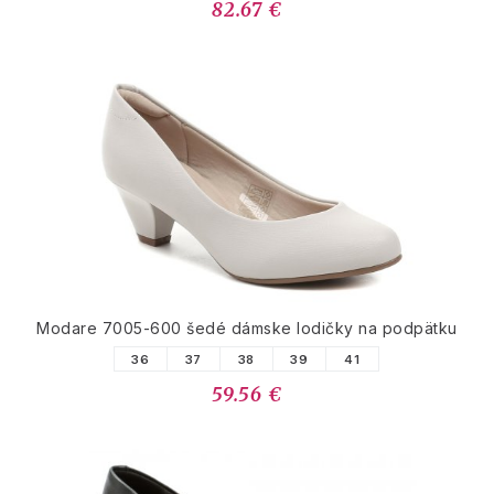
82.67 €
Modare 7005-600 šedé dámske lodičky na podpätku
36
37
38
39
41
59.56 €