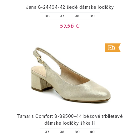
Jana 8-24464-42 šedé dámske lodičky
36
37
38
39
57.56 €
Tamaris Comfort 8-89500-44 béžové trblietavé
dámske lodičky šírka H
37
38
39
40