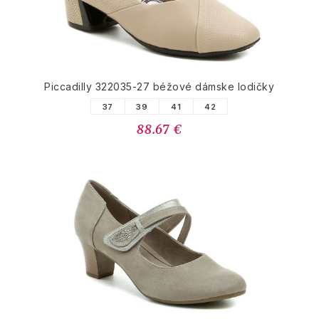
Piccadilly 322035-27 béžové dámske lodičky
37
39
41
42
88.67 €