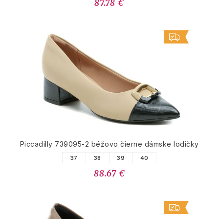
87.78 €
Piccadilly 739095-2 béžovo čierne dámske lodičky
37
38
39
40
88.67 €