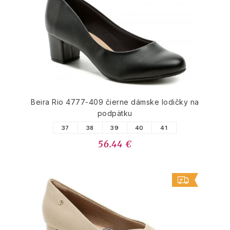
Beira Rio 4777-409 čierne dámske lodičky na
podpätku
37
38
39
40
41
56.44 €