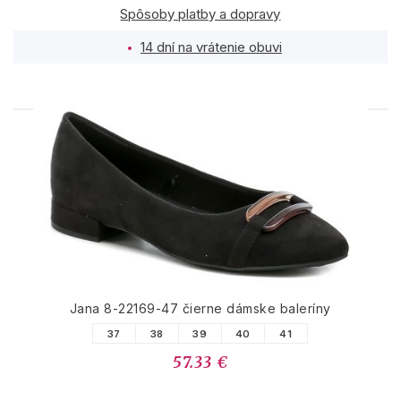
Spôsoby platby a dopravy
14 dní na vrátenie obuvi
PODOBNÉ PRODUKTY
Jana 8-22169-47 čierne dámske baleríny
37
38
39
40
41
57.33 €