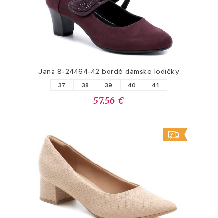
Jana 8-24464-42 bordó dámske lodičky
37
38
39
40
41
57.56 €