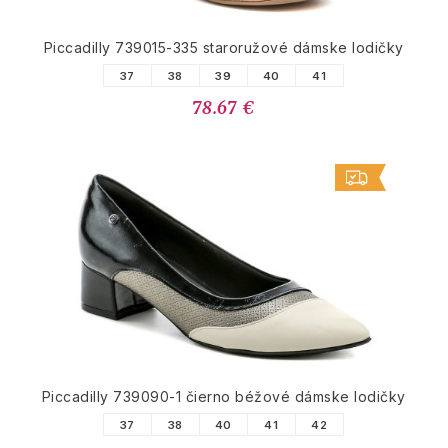
Piccadilly 739015-335 staroružové dámske lodičky
37
38
39
40
41
78.67 €
Piccadilly 739090-1 čierno béžové dámske lodičky
37
38
40
41
42