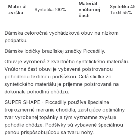
Materiál
Materiál
Syntetika 
Syntetika 100%
vnútornej
zvršku
Textil 55%
časti
Dámska celoročná vychádzková obuv na nízkom
podpätku.
Dámske lodičky brazílskej značky Piccadilly.
Obuv je vyrobená z kvalitného syntetického materiálu.
Vnútorná časť obuvi je vybavená polstrovanou
pohodlnou textilnou podšívkou. Celá stielka zo
syntetického materiálu je príjemne polstrovaná na
dokonale pohodlnú chôdzu.
SUPER SHAPE - Piccadilly používa špeciálne
trojrozmerné meranie chodidla, zaisťujúce optimálny
tvar vyrobenej topánky a tým významne zvyšuje
pohodlie chôdze. Podšívky sú vybavené špeciálnou
penou prispôsobujúcou sa tvaru nohy.