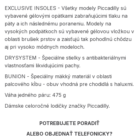
EXCLUSIVE INSOLES - Všetky modely Piccadilly sú
vybavené gélovými opätkami zabraňujúcimi tlaku na
päty a ich následnému poraneniu. Modely na
vysokých podpätkoch sú vybavené gélovou vložkou v
oblasti brušiek prstov a zaisťujú tak pohodlnú chôdzu
aj pri vysoko módnych modeloch.
DRYSYSTEM - Špeciálne stielky s antibakteriálnymi
vlastnosťami likvidujúcimi pachy.
BUNION - Špeciálny mäkký materiál v oblasti
palcového kĺbu - obuv vhodná pre chodidlá s haluxmi.
Váha jedného páru: 475 g
Dámske celoročné lodičky značky Piccadilly.
POTREBUJETE PORADIŤ
ALEBO OBJEDNAŤ TELEFONICKY?