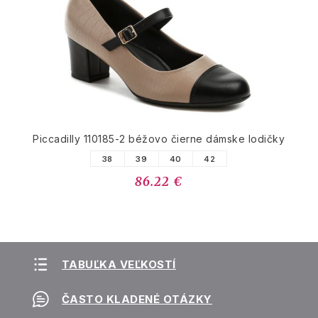
Piccadilly 110185-2 béžovo čierne dámske lodičky
38
39
40
42
86.22 €
TABUĽKA VEĽKOSTÍ
ČASTO KLADENÉ OTÁZKY