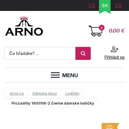
CZ
SK
DE
0
0.00 €
Přihlásit se
MENU
Arno.cz
Dámska obuv
Lodičky
Piccadilly 160096-2 čierne dámske lodičky