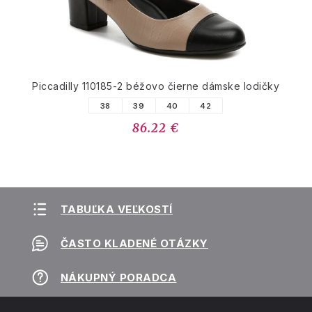
Piccadilly 110185-2 béžovo čierne dámske lodičky
38
39
40
42
86.22 €
TABUĽKA VEĽKOSTÍ
ČASTO KLADENÉ OTÁZKY
NÁKUPNÝ PORADCA