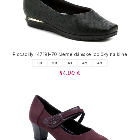
Piccadilly 147191-70 čierne dámske lodičky na kline
38
39
41
42
43
84.00 €