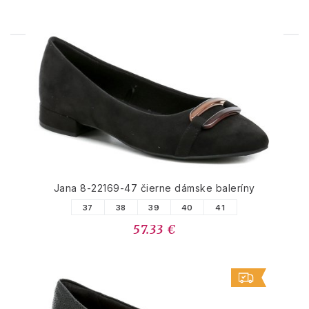
PODOBNÉ PRODUKTY
Jana 8-22169-47 čierne dámske baleríny
37
38
39
40
41
57.33 €