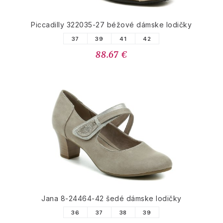
Piccadilly 322035-27 béžové dámske lodičky
37
39
41
42
88.67 €
Jana 8-24464-42 šedé dámske lodičky
36
37
38
39