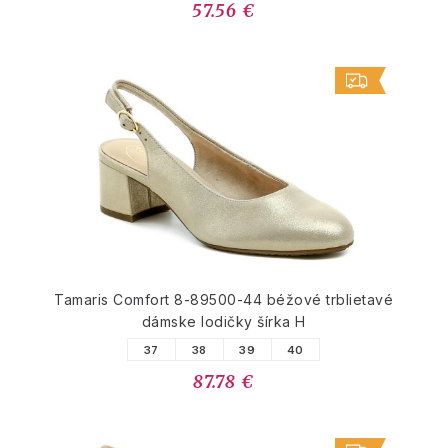
57.56 €
Tamaris Comfort 8-89500-44 béžové trblietavé
dámske lodičky šírka H
37
38
39
40
87.78 €