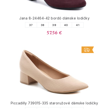
Jana 8-24464-42 bordó dámske lodičky
37
38
39
40
41
57.56 €
Piccadilly 739015-335 staroružové dámske lodičky