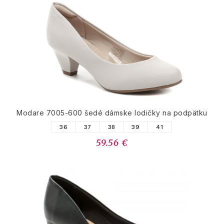
Modare 7005-600 šedé dámske lodičky na podpätku
36
37
38
39
41
59.56 €