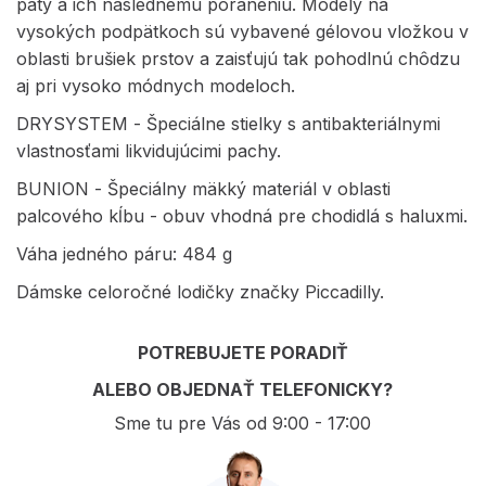
päty a ich následnému poraneniu. Modely na
vysokých podpätkoch sú vybavené gélovou vložkou v
oblasti brušiek prstov a zaisťujú tak pohodlnú chôdzu
aj pri vysoko módnych modeloch.
DRYSYSTEM - Špeciálne stielky s antibakteriálnymi
vlastnosťami likvidujúcimi pachy.
BUNION - Špeciálny mäkký materiál v oblasti
palcového kĺbu - obuv vhodná pre chodidlá s haluxmi.
Váha jedného páru: 484 g
Dámske celoročné lodičky značky Piccadilly.
POTREBUJETE PORADIŤ
ALEBO OBJEDNAŤ TELEFONICKY?
Sme tu pre Vás od 9:00 - 17:00