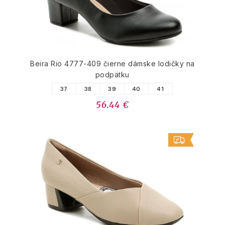
Beira Rio 4777-409 čierne dámske lodičky na
podpätku
37
38
39
40
41
56.44 €