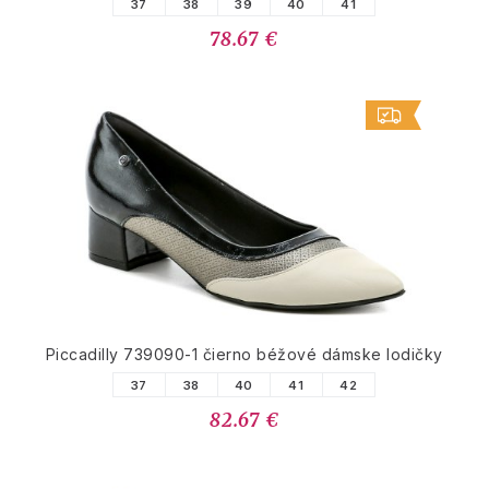
37
38
39
40
41
78.67 €
Piccadilly 739090-1 čierno béžové dámske lodičky
37
38
40
41
42
82.67 €