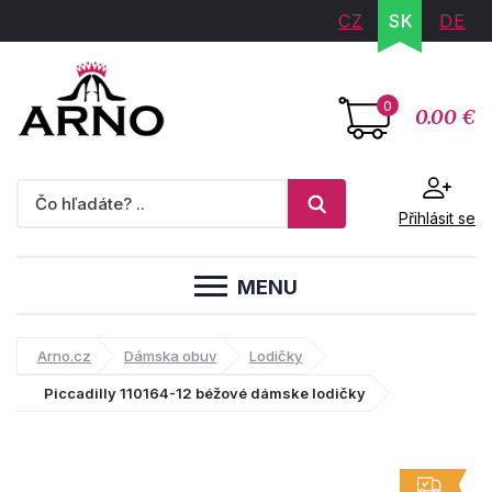
CZ
SK
DE
0
0.00 €
Přihlásit se
MENU
Arno.cz
Dámska obuv
Lodičky
Piccadilly 110164-12 béžové dámske lodičky