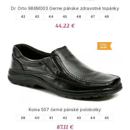
Dr. Orto 986M003 čierne pánske zdravotné topánky
42
43
44
45
46
47
48
44.22 €
Koma 507 černé pánské polobotky
39
40
41
42
43
44
45
87.11 €