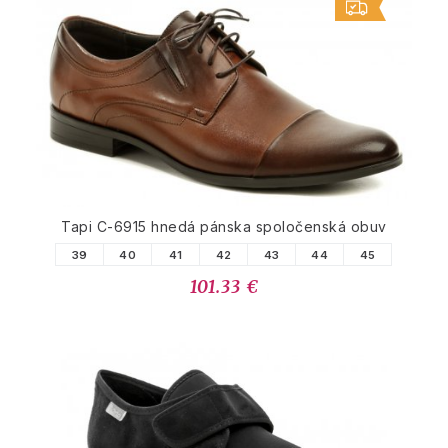
Tapi C-6915 hnedá pánska spoločenská obuv
39
40
41
42
43
44
45
101.33 €