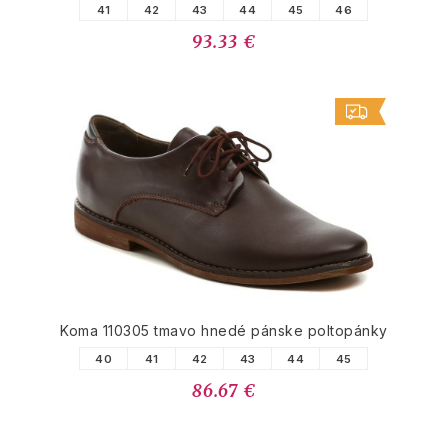
41
42
43
44
45
46
93.33 €
Koma 110305 tmavo hnedé pánske poltopánky
40
41
42
43
44
45
86.67 €