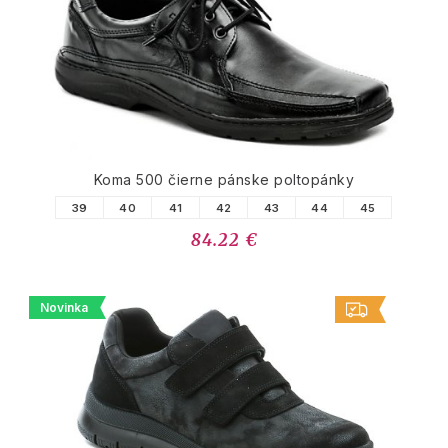
Koma 500 čierne pánske poltopánky
39
40
41
42
43
44
45
84.22 €
Novinka