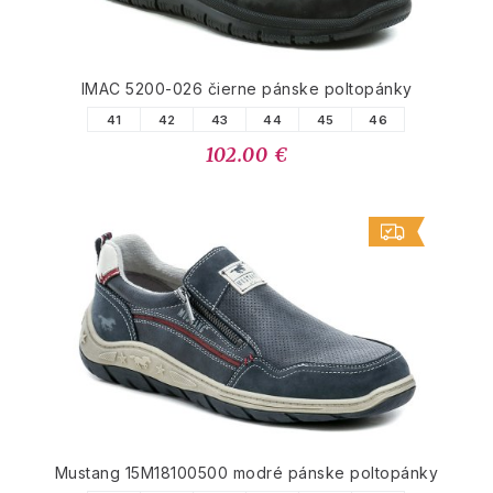
IMAC 5200-026 čierne pánske poltopánky
41
42
43
44
45
46
102.00 €
Mustang 15M18100500 modré pánske poltopánky