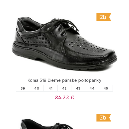
Koma 519 čierne pánske poltopánky
39
40
41
42
43
44
45
84.22 €