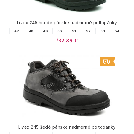
Livex 245 hnedé pánske nadmerné poltopánky
47
48
49
50
51
52
53
54
132.89 €
Livex 245 šedé pánske nadmerné poltopánky