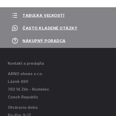
TABUĽKA VEĽKOSTÍ
ČASTO KLADENÉ OTÁZKY
NÁKUPNÝ PORADCA
Kontakt a predajňa
ARNO shoes s.r.o.
Lázně 490
763 14 Zlín - Kostelec
Czech Republic
Otváracia doba
Po-Pia: 9-17