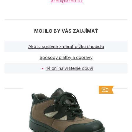
arno@arno.cz
MOHLO BY VÁS ZAUJÍMAŤ
Ako si správne zmerať dĺžku chodidla
Spôsoby platby a dopravy
14 dní na vrátenie obuvi
PODOBNÉ PRODUKTY