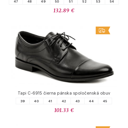
47
48
49
50
51
52
53
54
132.89 €
Tapi C-6915 čierna pánska spoločenská obuv
39
40
41
42
43
44
45
101.33 €