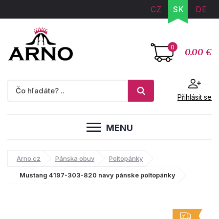
CZ
SK
DE
0
0.00 €
Přihlásit se
MENU
Arno.cz
Pánska obuv
Poltopánky
Mustang 4197-303-820 navy pánske poltopánky