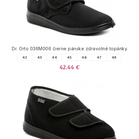
Dr. Orto 036M006 čierne pánske zdravotné topánky
42
43
44
45
46
47
48
42.44 €