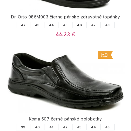
Dr. Orto 986M003 čierne pánske zdravotné topánky
42
43
44
45
46
47
48
44.22 €
Koma 507 černé pánské polobotky
39
40
41
42
43
44
45