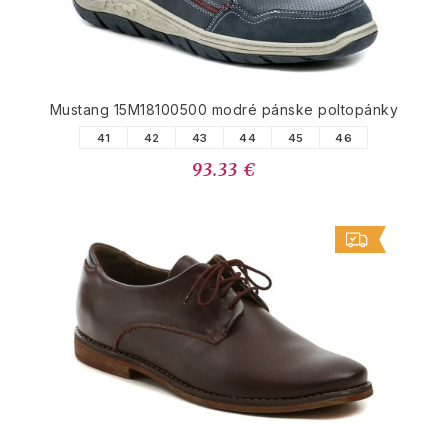
Mustang 15M18100500 modré pánske poltopánky
41
42
43
44
45
46
93.33 €