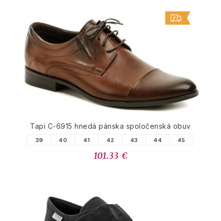
Tapi C-6915 hnedá pánska spoločenská obuv
39
40
41
42
43
44
45
101.33 €