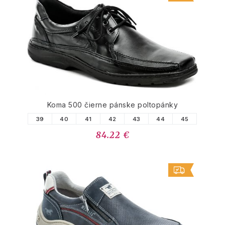
Koma 500 čierne pánske poltopánky
39
40
41
42
43
44
45
84.22 €