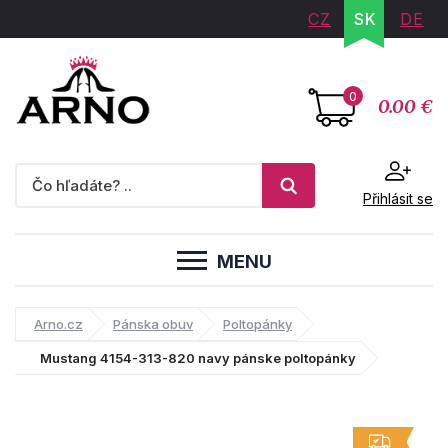
CZ
SK
DE
0
0.00 €
Přihlásit se
MENU
Arno.cz
Pánska obuv
Poltopánky
Mustang 4154-313-820 navy pánske poltopánky