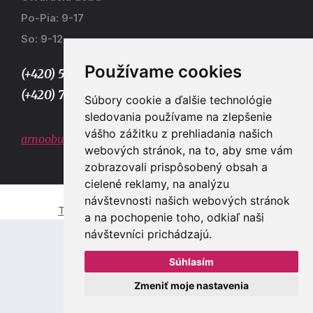
Po-Pia: 9-17
So: 9-12
Používame cookies
(+420) 577 915 036,
(+420) 773 667 390
Súbory cookie a ďalšie technológie
sledovania používame na zlepšenie
vášho zážitku z prehliadania našich
arnoobuv@gmail.com
webových stránok, na to, aby sme vám
zobrazovali prispôsobený obsah a
cielené reklamy, na analýzu
návštevnosti našich webových stránok
Tvorba e-shopů a webových stránek Zlín
a na pochopenie toho, odkiaľ naši
návštevníci prichádzajú.
Súhlasím
Zmeniť moje nastavenia