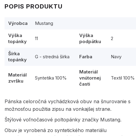
POPIS PRODUKTU
Výrobca
Mustang
Výška
Výška
11
2
topánky
podpätku
Šírka
G - stredná šírka
Farba
Navy
topánky
Materiál
Materiál
Syntetika 100%
vnútornej
Textil 100%
zvršku
časti
Pánska celoročná vychádzková obuv na šnurovanie s
možnosťou použitia zipsu na vonkajšej strane.
Štýlové voľnočasové poltopánky značky Mustang.
Obuv je vyrobená zo syntetického materiálu