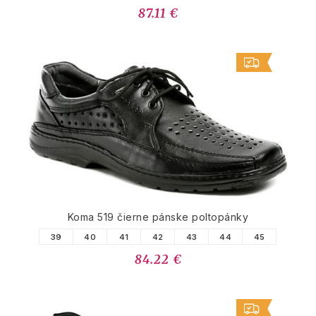
87.11 €
Koma 519 čierne pánske poltopánky
39
40
41
42
43
44
45
84.22 €