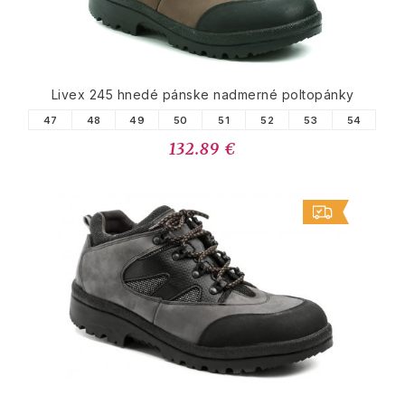
Livex 245 hnedé pánske nadmerné poltopánky
47
48
49
50
51
52
53
54
132.89 €